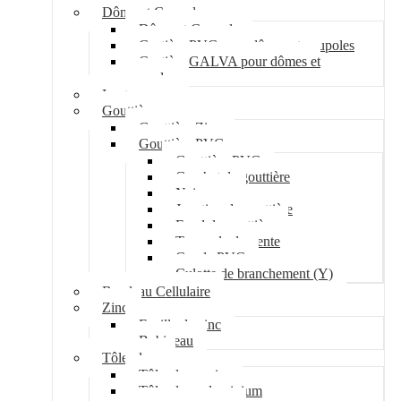
Dôme et Coupole
Dôme et Coupole
Costière PVC pour dômes et coupoles
Costière GALVA pour dômes et
coupoles
Lanterneau
Gouttière
Gouttière Zinc
Gouttière PVC
Gouttière PVC
Crochet de gouttière
Naissance
Jonction de gouttière
Fond de gouttière
Tuyau de descente
Coude PVC
Culotte de branchement (Y)
Bandeau Cellulaire
Zinc
Feuille de zinc
Bobineau
Tôle plane
Tôle plane acier
Tôle plane aluminium