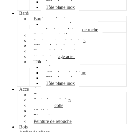
Tôle plane galva
Tôle plane inox
Bardage
Bardage isolé acier
Bardage isolé mousse PU
Bardage isolé laine de roche
Bardage non isolé acier
Bardage acier imitation bois
Clôture de chantier acier
Plateau de bardage acier
Fixation bardage acier
Tôle plane
Tôle plane acier
Tôle plane aluminium
Tôle plane galva
Tôle plane inox
Accessoires
Pipeco
Sortie de ventilation
Silicone & colle
Vis Bois
Disque à tronçonner
Peinture de retouche
Bois