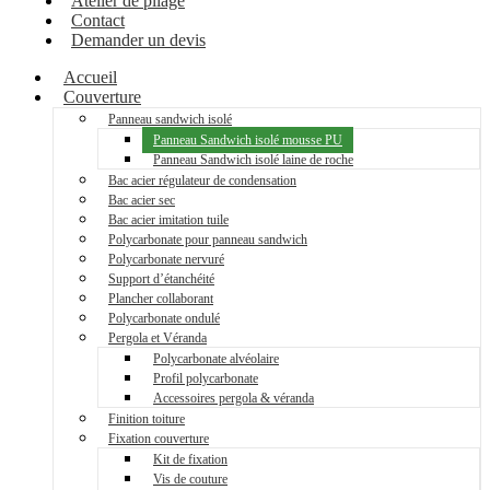
Atelier de pliage
Contact
Demander un devis
Accueil
Couverture
Panneau sandwich isolé
Panneau Sandwich isolé mousse PU
Panneau Sandwich isolé laine de roche
Bac acier régulateur de condensation
Bac acier sec
Bac acier imitation tuile
Polycarbonate pour panneau sandwich
Polycarbonate nervuré
Support d’étanchéité
Plancher collaborant
Polycarbonate ondulé
Pergola et Véranda
Polycarbonate alvéolaire
Profil polycarbonate
Accessoires pergola & véranda
Finition toiture
Fixation couverture
Kit de fixation
Vis de couture