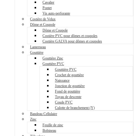
Cavalier
Pontet
Vis auto-perforante
Costière de Velux
Dôme et Coupole
Dôme et Coupole
Costière PVC pour dômes et coupoles
Costière GALVA pour dômes et coupoles
Lanterneau
Gouttière
Gouttière Zinc
Gouttière PVC
Gouttière PVC
Crochet de gouttière
Naissance
Jonction de gouttière
Fond de gouttière
Tuyau de descente
Coude PVC
Culotte de branchement (Y)
Bandeau Cellulaire
Zinc
Feuille de zinc
Bobineau