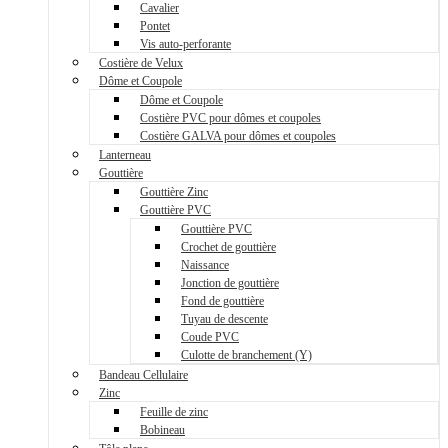
Cavalier
Pontet
Vis auto-perforante
Costière de Velux
Dôme et Coupole
Dôme et Coupole
Costière PVC pour dômes et coupoles
Costière GALVA pour dômes et coupoles
Lanterneau
Gouttière
Gouttière Zinc
Gouttière PVC
Gouttière PVC
Crochet de gouttière
Naissance
Jonction de gouttière
Fond de gouttière
Tuyau de descente
Coude PVC
Culotte de branchement (Y)
Bandeau Cellulaire
Zinc
Feuille de zinc
Bobineau