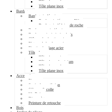
Tôle plane galva
Tôle plane inox
Bardage
Bardage isolé acier
Bardage isolé mousse PU
Bardage isolé laine de roche
Bardage non isolé acier
Bardage acier imitation bois
Clôture de chantier acier
Plateau de bardage acier
Fixation bardage acier
Tôle plane
Tôle plane acier
Tôle plane aluminium
Tôle plane galva
Tôle plane inox
Accessoires
Pipeco
Sortie de ventilation
Silicone & colle
Vis Bois
Disque à tronçonner
Peinture de retouche
Bois