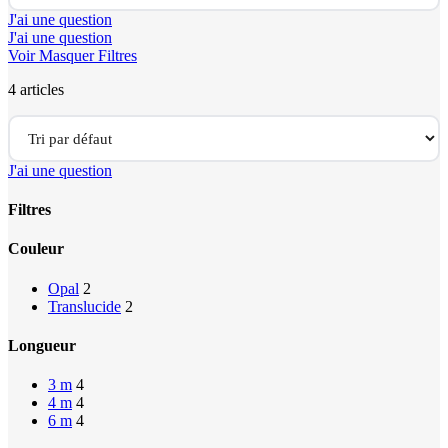
J'ai une question
J'ai une question
Voir
Masquer
Filtres
4 articles
J'ai une question
Filtres
Close
Couleur
Filters
Opal
2
Translucide
2
Longueur
3 m
4
4 m
4
6 m
4