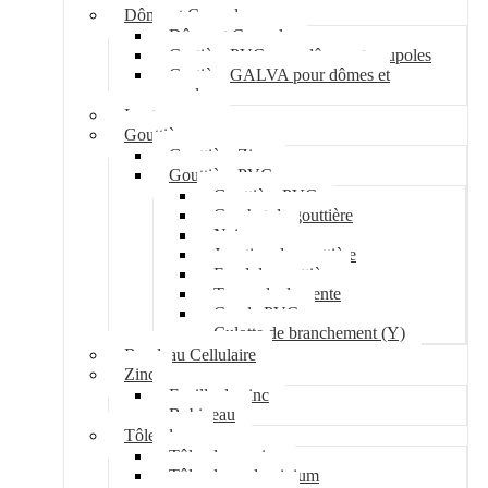
Dôme et Coupole
Dôme et Coupole
Costière PVC pour dômes et coupoles
Costière GALVA pour dômes et
coupoles
Lanterneau
Gouttière
Gouttière Zinc
Gouttière PVC
Gouttière PVC
Crochet de gouttière
Naissance
Jonction de gouttière
Fond de gouttière
Tuyau de descente
Coude PVC
Culotte de branchement (Y)
Bandeau Cellulaire
Zinc
Feuille de zinc
Bobineau
Tôle plane
Tôle plane acier
Tôle plane aluminium