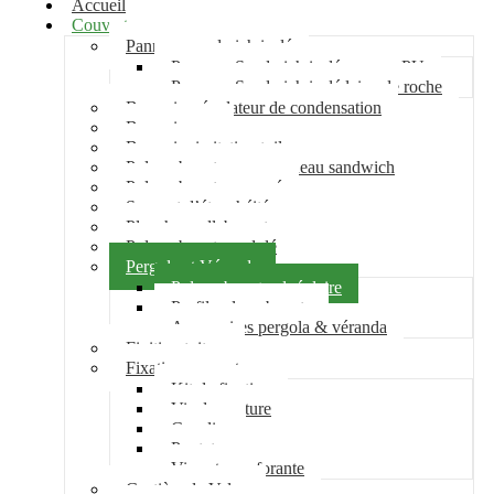
Accueil
Couverture
Panneau sandwich isolé
Panneau Sandwich isolé mousse PU
Panneau Sandwich isolé laine de roche
Bac acier régulateur de condensation
Bac acier sec
Bac acier imitation tuile
Polycarbonate pour panneau sandwich
Polycarbonate nervuré
Support d’étanchéité
Plancher collaborant
Polycarbonate ondulé
Pergola et Véranda
Polycarbonate alvéolaire
Profil polycarbonate
Accessoires pergola & véranda
Finition toiture
Fixation couverture
Kit de fixation
Vis de couture
Cavalier
Pontet
Vis auto-perforante
Costière de Velux