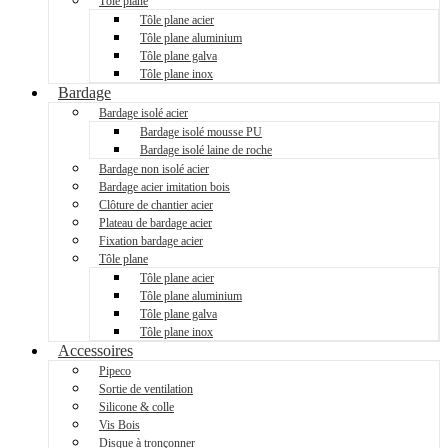
Tôle plane
Tôle plane acier
Tôle plane aluminium
Tôle plane galva
Tôle plane inox
Bardage
Bardage isolé acier
Bardage isolé mousse PU
Bardage isolé laine de roche
Bardage non isolé acier
Bardage acier imitation bois
Clôture de chantier acier
Plateau de bardage acier
Fixation bardage acier
Tôle plane
Tôle plane acier
Tôle plane aluminium
Tôle plane galva
Tôle plane inox
Accessoires
Pipeco
Sortie de ventilation
Silicone & colle
Vis Bois
Disque à tronçonner