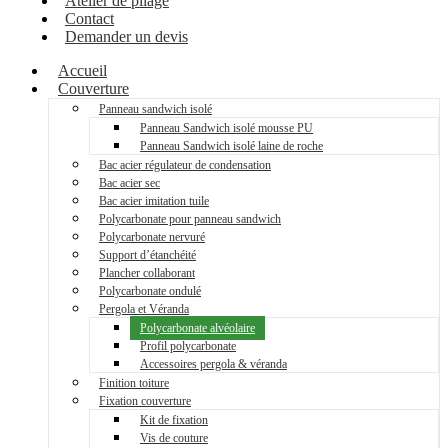
Atelier de pliage
Contact
Demander un devis
Accueil
Couverture
Panneau sandwich isolé
Panneau Sandwich isolé mousse PU
Panneau Sandwich isolé laine de roche
Bac acier régulateur de condensation
Bac acier sec
Bac acier imitation tuile
Polycarbonate pour panneau sandwich
Polycarbonate nervuré
Support d’étanchéité
Plancher collaborant
Polycarbonate ondulé
Pergola et Véranda
Polycarbonate alvéolaire
Profil polycarbonate
Accessoires pergola & véranda
Finition toiture
Fixation couverture
Kit de fixation
Vis de couture