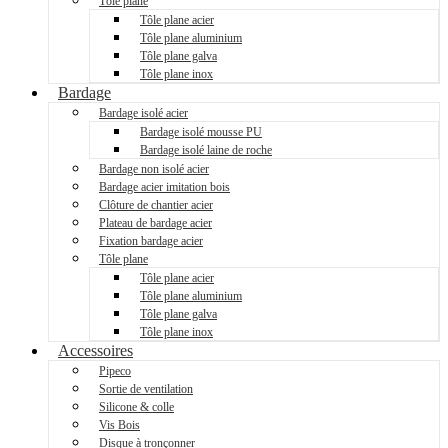
Tôle plane
Tôle plane acier
Tôle plane aluminium
Tôle plane galva
Tôle plane inox
Bardage
Bardage isolé acier
Bardage isolé mousse PU
Bardage isolé laine de roche
Bardage non isolé acier
Bardage acier imitation bois
Clôture de chantier acier
Plateau de bardage acier
Fixation bardage acier
Tôle plane
Tôle plane acier
Tôle plane aluminium
Tôle plane galva
Tôle plane inox
Accessoires
Pipeco
Sortie de ventilation
Silicone & colle
Vis Bois
Disque à tronçonner