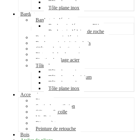
Tôle plane galva
Tôle plane inox
Bardage
Bardage isolé acier
Bardage isolé mousse PU
Bardage isolé laine de roche
Bardage non isolé acier
Bardage acier imitation bois
Clôture de chantier acier
Plateau de bardage acier
Fixation bardage acier
Tôle plane
Tôle plane acier
Tôle plane aluminium
Tôle plane galva
Tôle plane inox
Accessoires
Pipeco
Sortie de ventilation
Silicone & colle
Vis Bois
Disque à tronçonner
Peinture de retouche
Bois