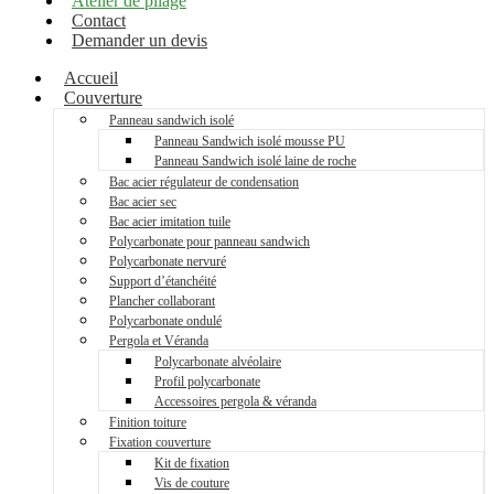
Atelier de pliage
Contact
Demander un devis
Accueil
Couverture
Panneau sandwich isolé
Panneau Sandwich isolé mousse PU
Panneau Sandwich isolé laine de roche
Bac acier régulateur de condensation
Bac acier sec
Bac acier imitation tuile
Polycarbonate pour panneau sandwich
Polycarbonate nervuré
Support d’étanchéité
Plancher collaborant
Polycarbonate ondulé
Pergola et Véranda
Polycarbonate alvéolaire
Profil polycarbonate
Accessoires pergola & véranda
Finition toiture
Fixation couverture
Kit de fixation
Vis de couture