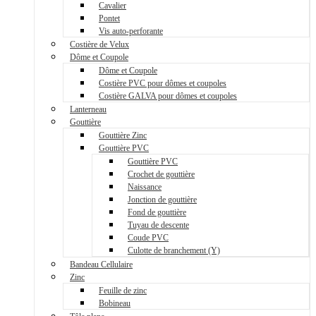
Cavalier
Pontet
Vis auto-perforante
Costière de Velux
Dôme et Coupole
Dôme et Coupole
Costière PVC pour dômes et coupoles
Costière GALVA pour dômes et coupoles
Lanterneau
Gouttière
Gouttière Zinc
Gouttière PVC
Gouttière PVC
Crochet de gouttière
Naissance
Jonction de gouttière
Fond de gouttière
Tuyau de descente
Coude PVC
Culotte de branchement (Y)
Bandeau Cellulaire
Zinc
Feuille de zinc
Bobineau