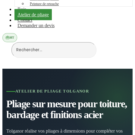
Peinture de retouche
Bois
Atelier de pliage
Contact
Demander un devis
HT
ATELIER DE PLIAGE TOLGANOR
Pliage sur mesure pour toiture,
bardage et finitions acier
Tolganor réalise vos pliages à dimensions pour compléter vos