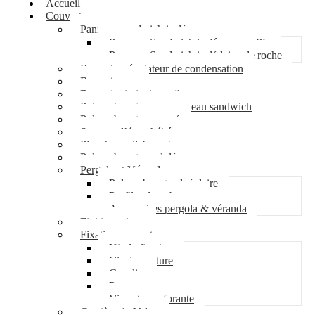
Accueil
Couverture
Panneau sandwich isolé
Panneau Sandwich isolé mousse PU
Panneau Sandwich isolé laine de roche
Bac acier régulateur de condensation
Bac acier sec
Bac acier imitation tuile
Polycarbonate pour panneau sandwich
Polycarbonate nervuré
Support d’étanchéité
Plancher collaborant
Polycarbonate ondulé
Pergola et Véranda
Polycarbonate alvéolaire
Profil polycarbonate
Accessoires pergola & véranda
Finition toiture
Fixation couverture
Kit de fixation
Vis de couture
Cavalier
Pontet
Vis auto-perforante
Costière de Velux