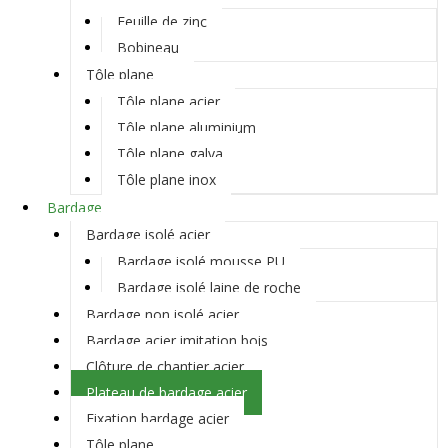
Feuille de zinc
Bobineau
Tôle plane
Tôle plane acier
Tôle plane aluminium
Tôle plane galva
Tôle plane inox
Bardage
Bardage isolé acier
Bardage isolé mousse PU
Bardage isolé laine de roche
Bardage non isolé acier
Bardage acier imitation bois
Clôture de chantier acier
Plateau de bardage acier
Fixation bardage acier
Tôle plane