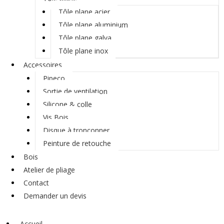
Tôle plane acier
Tôle plane aluminium
Tôle plane galva
Tôle plane inox
Accessoires
Pipeco
Sortie de ventilation
Silicone & colle
Vis Bois
Disque à tronçonner
Peinture de retouche
Bois
Atelier de pliage
Contact
Demander un devis
Accueil