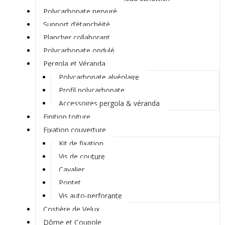
Polycarbonate nervuré
Support d’étanchéité
Plancher collaborant
Polycarbonate ondulé
Pergola et Véranda
Polycarbonate alvéolaire
Profil polycarbonate
Accessoires pergola & véranda
Finition toiture
Fixation couverture
Kit de fixation
Vis de couture
Cavalier
Pontet
Vis auto-perforante
Costière de Velux
Dôme et Coupole