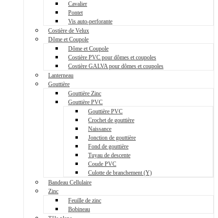
Cavalier
Pontet
Vis auto-perforante
Costière de Velux
Dôme et Coupole
Dôme et Coupole
Costière PVC pour dômes et coupoles
Costière GALVA pour dômes et coupoles
Lanterneau
Gouttière
Gouttière Zinc
Gouttière PVC
Gouttière PVC
Crochet de gouttière
Naissance
Jonction de gouttière
Fond de gouttière
Tuyau de descente
Coude PVC
Culotte de branchement (Y)
Bandeau Cellulaire
Zinc
Feuille de zinc
Bobineau