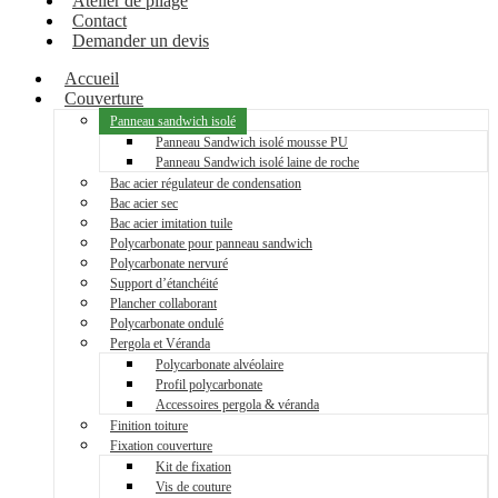
Atelier de pliage
Contact
Demander un devis
Accueil
Couverture
Panneau sandwich isolé
Panneau Sandwich isolé mousse PU
Panneau Sandwich isolé laine de roche
Bac acier régulateur de condensation
Bac acier sec
Bac acier imitation tuile
Polycarbonate pour panneau sandwich
Polycarbonate nervuré
Support d’étanchéité
Plancher collaborant
Polycarbonate ondulé
Pergola et Véranda
Polycarbonate alvéolaire
Profil polycarbonate
Accessoires pergola & véranda
Finition toiture
Fixation couverture
Kit de fixation
Vis de couture