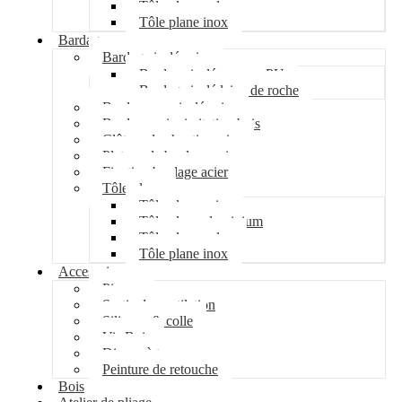
Tôle plane galva
Tôle plane inox
Bardage
Bardage isolé acier
Bardage isolé mousse PU
Bardage isolé laine de roche
Bardage non isolé acier
Bardage acier imitation bois
Clôture de chantier acier
Plateau de bardage acier
Fixation bardage acier
Tôle plane
Tôle plane acier
Tôle plane aluminium
Tôle plane galva
Tôle plane inox
Accessoires
Pipeco
Sortie de ventilation
Silicone & colle
Vis Bois
Disque à tronçonner
Peinture de retouche
Bois