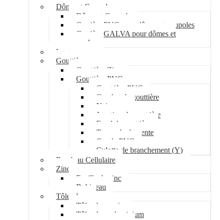
Dôme et Coupole
Dôme et Coupole
Costière PVC pour dômes et coupoles
Costière GALVA pour dômes et
coupoles
Lanterneau
Gouttière
Gouttière Zinc
Gouttière PVC
Gouttière PVC
Crochet de gouttière
Naissance
Jonction de gouttière
Fond de gouttière
Tuyau de descente
Coude PVC
Culotte de branchement (Y)
Bandeau Cellulaire
Zinc
Feuille de zinc
Bobineau
Tôle plane
Tôle plane acier
Tôle plane aluminium