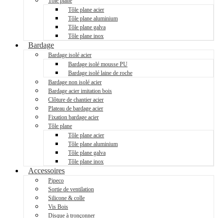
Tôle plane
Tôle plane acier
Tôle plane aluminium
Tôle plane galva
Tôle plane inox
Bardage
Bardage isolé acier
Bardage isolé mousse PU
Bardage isolé laine de roche
Bardage non isolé acier
Bardage acier imitation bois
Clôture de chantier acier
Plateau de bardage acier
Fixation bardage acier
Tôle plane
Tôle plane acier
Tôle plane aluminium
Tôle plane galva
Tôle plane inox
Accessoires
Pipeco
Sortie de ventilation
Silicone & colle
Vis Bois
Disque à tronçonner