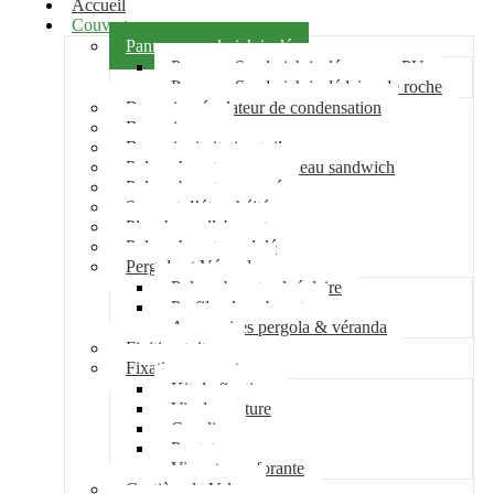
Accueil
Couverture
Panneau sandwich isolé
Panneau Sandwich isolé mousse PU
Panneau Sandwich isolé laine de roche
Bac acier régulateur de condensation
Bac acier sec
Bac acier imitation tuile
Polycarbonate pour panneau sandwich
Polycarbonate nervuré
Support d’étanchéité
Plancher collaborant
Polycarbonate ondulé
Pergola et Véranda
Polycarbonate alvéolaire
Profil polycarbonate
Accessoires pergola & véranda
Finition toiture
Fixation couverture
Kit de fixation
Vis de couture
Cavalier
Pontet
Vis auto-perforante
Costière de Velux