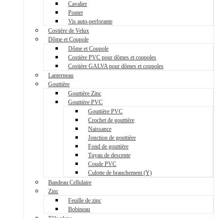
Cavalier
Pontet
Vis auto-perforante
Costière de Velux
Dôme et Coupole
Dôme et Coupole
Costière PVC pour dômes et coupoles
Costière GALVA pour dômes et coupoles
Lanterneau
Gouttière
Gouttière Zinc
Gouttière PVC
Gouttière PVC
Crochet de gouttière
Naissance
Jonction de gouttière
Fond de gouttière
Tuyau de descente
Coude PVC
Culotte de branchement (Y)
Bandeau Cellulaire
Zinc
Feuille de zinc
Bobineau