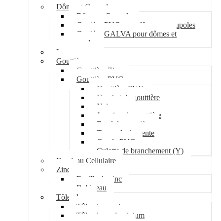
Dôme et Coupole
Dôme et Coupole
Costière PVC pour dômes et coupoles
Costière GALVA pour dômes et
coupoles
Lanterneau
Gouttière
Gouttière Zinc
Gouttière PVC
Gouttière PVC
Crochet de gouttière
Naissance
Jonction de gouttière
Fond de gouttière
Tuyau de descente
Coude PVC
Culotte de branchement (Y)
Bandeau Cellulaire
Zinc
Feuille de zinc
Bobineau
Tôle plane
Tôle plane acier
Tôle plane aluminium