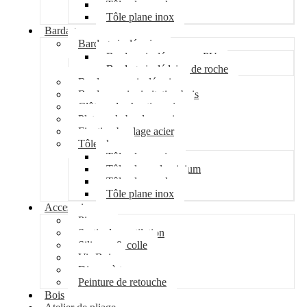
Tôle plane galva
Tôle plane inox
Bardage
Bardage isolé acier
Bardage isolé mousse PU
Bardage isolé laine de roche
Bardage non isolé acier
Bardage acier imitation bois
Clôture de chantier acier
Plateau de bardage acier
Fixation bardage acier
Tôle plane
Tôle plane acier
Tôle plane aluminium
Tôle plane galva
Tôle plane inox
Accessoires
Pipeco
Sortie de ventilation
Silicone & colle
Vis Bois
Disque à tronçonner
Peinture de retouche
Bois