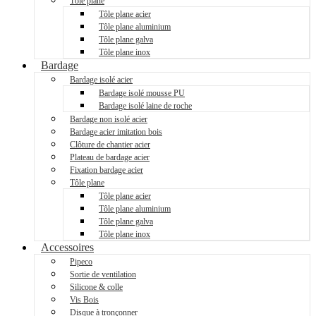
Tôle plane
Tôle plane acier
Tôle plane aluminium
Tôle plane galva
Tôle plane inox
Bardage
Bardage isolé acier
Bardage isolé mousse PU
Bardage isolé laine de roche
Bardage non isolé acier
Bardage acier imitation bois
Clôture de chantier acier
Plateau de bardage acier
Fixation bardage acier
Tôle plane
Tôle plane acier
Tôle plane aluminium
Tôle plane galva
Tôle plane inox
Accessoires
Pipeco
Sortie de ventilation
Silicone & colle
Vis Bois
Disque à tronçonner