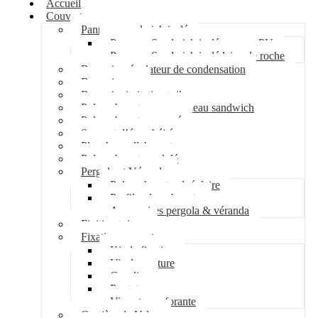
Accueil
Couverture
Panneau sandwich isolé
Panneau Sandwich isolé mousse PU
Panneau Sandwich isolé laine de roche
Bac acier régulateur de condensation
Bac acier sec
Bac acier imitation tuile
Polycarbonate pour panneau sandwich
Polycarbonate nervuré
Support d’étanchéité
Plancher collaborant
Polycarbonate ondulé
Pergola et Véranda
Polycarbonate alvéolaire
Profil polycarbonate
Accessoires pergola & véranda
Finition toiture
Fixation couverture
Kit de fixation
Vis de couture
Cavalier
Pontet
Vis auto-perforante
Costière de Velux