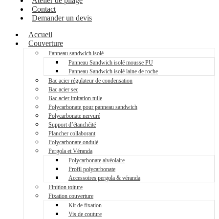
Atelier de pliage
Contact
Demander un devis
Accueil
Couverture
Panneau sandwich isolé
Panneau Sandwich isolé mousse PU
Panneau Sandwich isolé laine de roche
Bac acier régulateur de condensation
Bac acier sec
Bac acier imitation tuile
Polycarbonate pour panneau sandwich
Polycarbonate nervuré
Support d’étanchéité
Plancher collaborant
Polycarbonate ondulé
Pergola et Véranda
Polycarbonate alvéolaire
Profil polycarbonate
Accessoires pergola & véranda
Finition toiture
Fixation couverture
Kit de fixation
Vis de couture