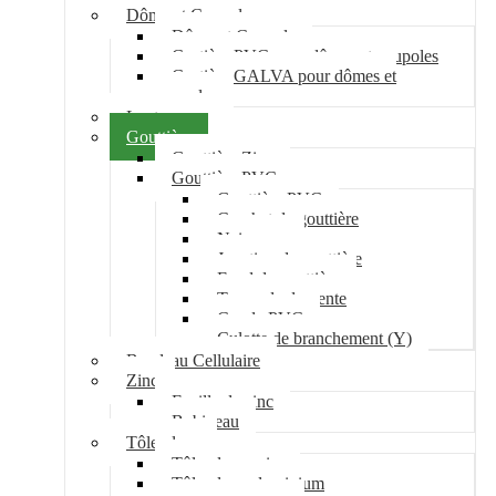
Dôme et Coupole
Dôme et Coupole
Costière PVC pour dômes et coupoles
Costière GALVA pour dômes et
coupoles
Lanterneau
Gouttière
Gouttière Zinc
Gouttière PVC
Gouttière PVC
Crochet de gouttière
Naissance
Jonction de gouttière
Fond de gouttière
Tuyau de descente
Coude PVC
Culotte de branchement (Y)
Bandeau Cellulaire
Zinc
Feuille de zinc
Bobineau
Tôle plane
Tôle plane acier
Tôle plane aluminium