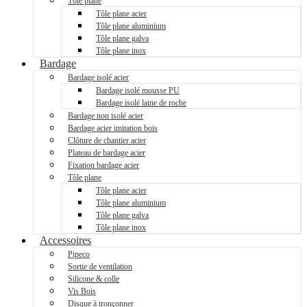
Tôle plane
Tôle plane acier
Tôle plane aluminium
Tôle plane galva
Tôle plane inox
Bardage
Bardage isolé acier
Bardage isolé mousse PU
Bardage isolé laine de roche
Bardage non isolé acier
Bardage acier imitation bois
Clôture de chantier acier
Plateau de bardage acier
Fixation bardage acier
Tôle plane
Tôle plane acier
Tôle plane aluminium
Tôle plane galva
Tôle plane inox
Accessoires
Pipeco
Sortie de ventilation
Silicone & colle
Vis Bois
Disque à tronçonner