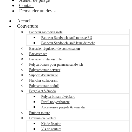
Atelier de pliage
Contact
Demander un devis
Accueil
Couverture
Panneau sandwich isolé
Panneau Sandwich isolé mousse PU
Panneau Sandwich isolé laine de roche
Bac acier régulateur de condensation
Bac acier sec
Bac acier imitation tuile
Polycarbonate pour panneau sandwich
Polycarbonate nervuré
Support d’étanchéité
Plancher collaborant
Polycarbonate ondulé
Pergola et Véranda
Polycarbonate alvéolaire
Profil polycarbonate
Accessoires pergola & véranda
Finition toiture
Fixation couverture
Kit de fixation
Vis de couture