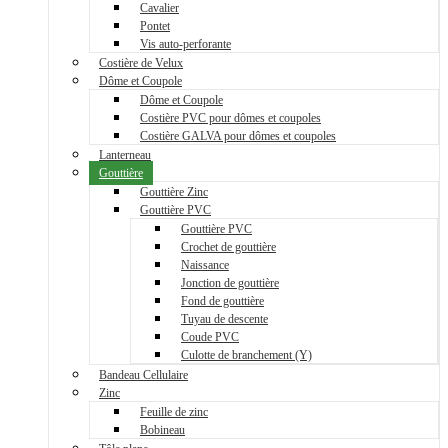
Cavalier
Pontet
Vis auto-perforante
Costière de Velux
Dôme et Coupole
Dôme et Coupole
Costière PVC pour dômes et coupoles
Costière GALVA pour dômes et coupoles
Lanterneau
Gouttière
Gouttière Zinc
Gouttière PVC
Gouttière PVC
Crochet de gouttière
Naissance
Jonction de gouttière
Fond de gouttière
Tuyau de descente
Coude PVC
Culotte de branchement (Y)
Bandeau Cellulaire
Zinc
Feuille de zinc
Bobineau