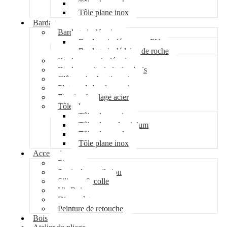
Tôle plane galva
Tôle plane inox
Bardage
Bardage isolé acier
Bardage isolé mousse PU
Bardage isolé laine de roche
Bardage non isolé acier
Bardage acier imitation bois
Clôture de chantier acier
Plateau de bardage acier
Fixation bardage acier
Tôle plane
Tôle plane acier
Tôle plane aluminium
Tôle plane galva
Tôle plane inox
Accessoires
Pipeco
Sortie de ventilation
Silicone & colle
Vis Bois
Disque à tronçonner
Peinture de retouche
Bois