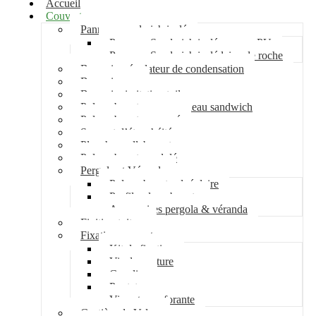
Accueil
Couverture
Panneau sandwich isolé
Panneau Sandwich isolé mousse PU
Panneau Sandwich isolé laine de roche
Bac acier régulateur de condensation
Bac acier sec
Bac acier imitation tuile
Polycarbonate pour panneau sandwich
Polycarbonate nervuré
Support d’étanchéité
Plancher collaborant
Polycarbonate ondulé
Pergola et Véranda
Polycarbonate alvéolaire
Profil polycarbonate
Accessoires pergola & véranda
Finition toiture
Fixation couverture
Kit de fixation
Vis de couture
Cavalier
Pontet
Vis auto-perforante
Costière de Velux