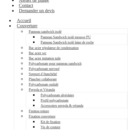
Atelier de pliage
Contact
Demander un devis
Accueil
Couverture
Panneau sandwich isolé
Panneau Sandwich isolé mousse PU
Panneau Sandwich isolé laine de roche
Bac acier régulateur de condensation
Bac acier sec
Bac acier imitation tuile
Polycarbonate pour panneau sandwich
Polycarbonate nervuré
Support d’étanchéité
Plancher collaborant
Polycarbonate ondulé
Pergola et Véranda
Polycarbonate alvéolaire
Profil polycarbonate
Accessoires pergola & véranda
Finition toiture
Fixation couverture
Kit de fixation
Vis de couture