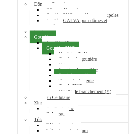
Dôme et Coupole
Dôme et Coupole
Costière PVC pour dômes et coupoles
Costière GALVA pour dômes et
coupoles
Lanterneau
Gouttière
Gouttière Zinc
Gouttière PVC
Gouttière PVC
Crochet de gouttière
Naissance
Jonction de gouttière
Fond de gouttière
Tuyau de descente
Coude PVC
Culotte de branchement (Y)
Bandeau Cellulaire
Zinc
Feuille de zinc
Bobineau
Tôle plane
Tôle plane acier
Tôle plane aluminium