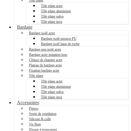
Tôle plane
Tôle plane acier
Tôle plane aluminium
Tôle plane galva
Tôle plane inox
Bardage
Bardage isolé acier
Bardage isolé mousse PU
Bardage isolé laine de roche
Bardage non isolé acier
Bardage acier imitation bois
Clôture de chantier acier
Plateau de bardage acier
Fixation bardage acier
Tôle plane
Tôle plane acier
Tôle plane aluminium
Tôle plane galva
Tôle plane inox
Accessoires
Pipeco
Sortie de ventilation
Silicone & colle
Vis Bois
Disque à tronçonner