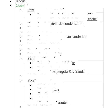
Accueil
Couverture
Panneau sandwich isolé
Panneau Sandwich isolé mousse PU
Panneau Sandwich isolé laine de roche
Bac acier régulateur de condensation
Bac acier sec
Bac acier imitation tuile
Polycarbonate pour panneau sandwich
Polycarbonate nervuré
Support d’étanchéité
Plancher collaborant
Polycarbonate ondulé
Pergola et Véranda
Polycarbonate alvéolaire
Profil polycarbonate
Accessoires pergola & véranda
Finition toiture
Fixation couverture
Kit de fixation
Vis de couture
Cavalier
Pontet
Vis auto-perforante
Costière de Velux