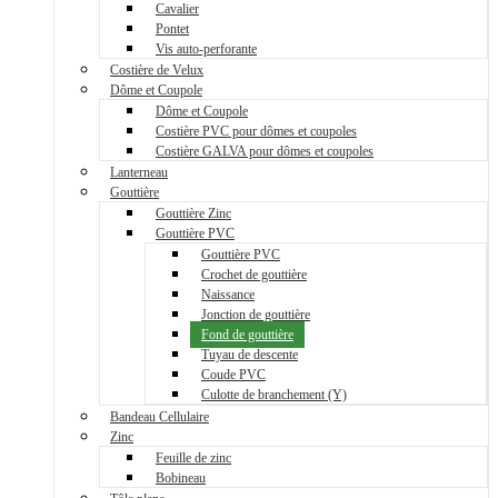
Cavalier
Pontet
Vis auto-perforante
Costière de Velux
Dôme et Coupole
Dôme et Coupole
Costière PVC pour dômes et coupoles
Costière GALVA pour dômes et coupoles
Lanterneau
Gouttière
Gouttière Zinc
Gouttière PVC
Gouttière PVC
Crochet de gouttière
Naissance
Jonction de gouttière
Fond de gouttière
Tuyau de descente
Coude PVC
Culotte de branchement (Y)
Bandeau Cellulaire
Zinc
Feuille de zinc
Bobineau