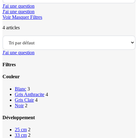
J'ai une question
J'ai une question
Voir
Masquer
Filtres
4 articles
J'ai une question
Filtres
Close
Couleur
Filters
Blanc
3
Gris Anthracite
4
Gris Clair
4
Noir
2
Développement
25 cm
2
33 cm
2