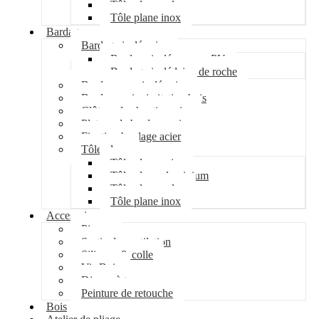
Tôle plane galva
Tôle plane inox
Bardage
Bardage isolé acier
Bardage isolé mousse PU
Bardage isolé laine de roche
Bardage non isolé acier
Bardage acier imitation bois
Clôture de chantier acier
Plateau de bardage acier
Fixation bardage acier
Tôle plane
Tôle plane acier
Tôle plane aluminium
Tôle plane galva
Tôle plane inox
Accessoires
Pipeco
Sortie de ventilation
Silicone & colle
Vis Bois
Disque à tronçonner
Peinture de retouche
Bois