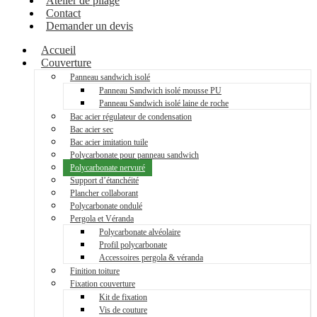
Atelier de pliage
Contact
Demander un devis
Accueil
Couverture
Panneau sandwich isolé
Panneau Sandwich isolé mousse PU
Panneau Sandwich isolé laine de roche
Bac acier régulateur de condensation
Bac acier sec
Bac acier imitation tuile
Polycarbonate pour panneau sandwich
Polycarbonate nervuré
Support d’étanchéité
Plancher collaborant
Polycarbonate ondulé
Pergola et Véranda
Polycarbonate alvéolaire
Profil polycarbonate
Accessoires pergola & véranda
Finition toiture
Fixation couverture
Kit de fixation
Vis de couture