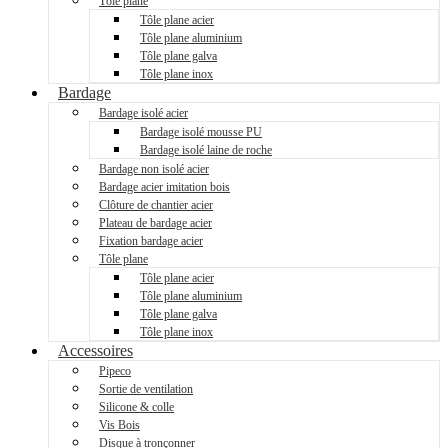
Tôle plane
Tôle plane acier
Tôle plane aluminium
Tôle plane galva
Tôle plane inox
Bardage
Bardage isolé acier
Bardage isolé mousse PU
Bardage isolé laine de roche
Bardage non isolé acier
Bardage acier imitation bois
Clôture de chantier acier
Plateau de bardage acier
Fixation bardage acier
Tôle plane
Tôle plane acier
Tôle plane aluminium
Tôle plane galva
Tôle plane inox
Accessoires
Pipeco
Sortie de ventilation
Silicone & colle
Vis Bois
Disque à tronçonner