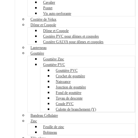
Cavalier
Pontet
Vis auto-perforante
Costière de Velux
Dôme et Coupole
Dôme et Coupole
Costière PVC pour dômes et coupoles
Costière GALVA pour dômes et coupoles
Lanterneau
Gouttière
Gouttière Zinc
Gouttière PVC
Gouttière PVC
Crochet de gouttière
Naissance
Jonction de gouttière
Fond de gouttière
Tuyau de descente
Coude PVC
Culotte de branchement (Y)
Bandeau Cellulaire
Zinc
Feuille de zinc
Bobineau