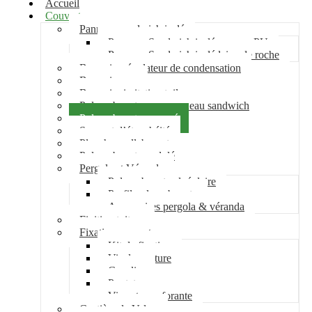
Accueil
Couverture
Panneau sandwich isolé
Panneau Sandwich isolé mousse PU
Panneau Sandwich isolé laine de roche
Bac acier régulateur de condensation
Bac acier sec
Bac acier imitation tuile
Polycarbonate pour panneau sandwich
Polycarbonate nervuré
Support d’étanchéité
Plancher collaborant
Polycarbonate ondulé
Pergola et Véranda
Polycarbonate alvéolaire
Profil polycarbonate
Accessoires pergola & véranda
Finition toiture
Fixation couverture
Kit de fixation
Vis de couture
Cavalier
Pontet
Vis auto-perforante
Costière de Velux