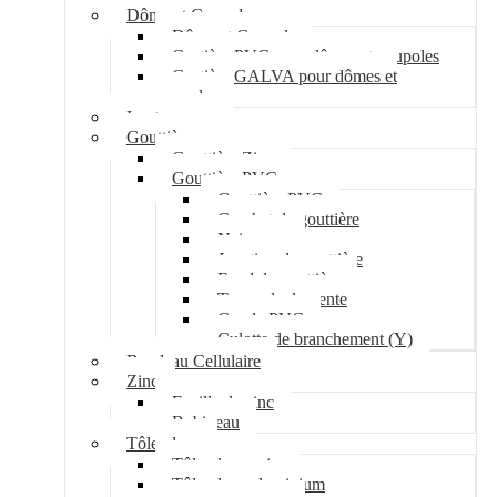
Dôme et Coupole
Dôme et Coupole
Costière PVC pour dômes et coupoles
Costière GALVA pour dômes et
coupoles
Lanterneau
Gouttière
Gouttière Zinc
Gouttière PVC
Gouttière PVC
Crochet de gouttière
Naissance
Jonction de gouttière
Fond de gouttière
Tuyau de descente
Coude PVC
Culotte de branchement (Y)
Bandeau Cellulaire
Zinc
Feuille de zinc
Bobineau
Tôle plane
Tôle plane acier
Tôle plane aluminium