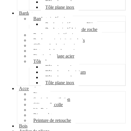
Tôle plane galva
Tôle plane inox
Bardage
Bardage isolé acier
Bardage isolé mousse PU
Bardage isolé laine de roche
Bardage non isolé acier
Bardage acier imitation bois
Clôture de chantier acier
Plateau de bardage acier
Fixation bardage acier
Tôle plane
Tôle plane acier
Tôle plane aluminium
Tôle plane galva
Tôle plane inox
Accessoires
Pipeco
Sortie de ventilation
Silicone & colle
Vis Bois
Disque à tronçonner
Peinture de retouche
Bois