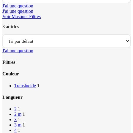
J'ai une question
J'ai une question
Voir
Masquer
Filtres
3 articles
J'ai une question
Filtres
Close
Couleur
Filters
Translucide
1
Longueur
2
1
2 m
1
3
1
3 m
1
4
1