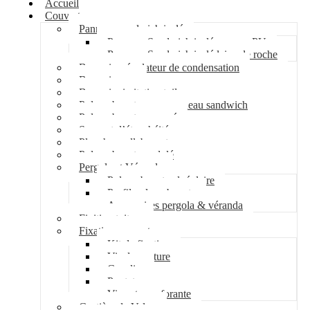
Accueil
Couverture
Panneau sandwich isolé
Panneau Sandwich isolé mousse PU
Panneau Sandwich isolé laine de roche
Bac acier régulateur de condensation
Bac acier sec
Bac acier imitation tuile
Polycarbonate pour panneau sandwich
Polycarbonate nervuré
Support d’étanchéité
Plancher collaborant
Polycarbonate ondulé
Pergola et Véranda
Polycarbonate alvéolaire
Profil polycarbonate
Accessoires pergola & véranda
Finition toiture
Fixation couverture
Kit de fixation
Vis de couture
Cavalier
Pontet
Vis auto-perforante
Costière de Velux