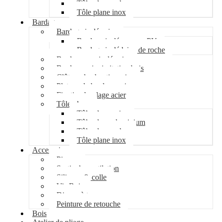
Tôle plane galva
Tôle plane inox
Bardage
Bardage isolé acier
Bardage isolé mousse PU
Bardage isolé laine de roche
Bardage non isolé acier
Bardage acier imitation bois
Clôture de chantier acier
Plateau de bardage acier
Fixation bardage acier
Tôle plane
Tôle plane acier
Tôle plane aluminium
Tôle plane galva
Tôle plane inox
Accessoires
Pipeco
Sortie de ventilation
Silicone & colle
Vis Bois
Disque à tronçonner
Peinture de retouche
Bois