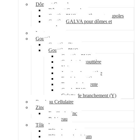
Dôme et Coupole
Dôme et Coupole
Costière PVC pour dômes et coupoles
Costière GALVA pour dômes et
coupoles
Lanterneau
Gouttière
Gouttière Zinc
Gouttière PVC
Gouttière PVC
Crochet de gouttière
Naissance
Jonction de gouttière
Fond de gouttière
Tuyau de descente
Coude PVC
Culotte de branchement (Y)
Bandeau Cellulaire
Zinc
Feuille de zinc
Bobineau
Tôle plane
Tôle plane acier
Tôle plane aluminium