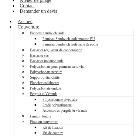
Atelier de pliage
Contact
Demander un devis
Accueil
Couverture
Panneau sandwich isolé
Panneau Sandwich isolé mousse PU
Panneau Sandwich isolé laine de roche
Bac acier régulateur de condensation
Bac acier sec
Bac acier imitation tuile
Polycarbonate pour panneau sandwich
Polycarbonate nervuré
Support d’étanchéité
Plancher collaborant
Polycarbonate ondulé
Pergola et Véranda
Polycarbonate alvéolaire
Profil polycarbonate
Accessoires pergola & véranda
Finition toiture
Fixation couverture
Kit de fixation
Vis de couture