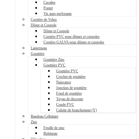
Cavalier
Pontet
Vis auto-perforante
Costière de Velux
Dôme et Coupole
Dôme et Coupole
Costière PVC pour dômes et coupoles
Costière GALVA pour dômes et coupoles
Lanterneau
Gouttière
Gouttière Zinc
Gouttière PVC
Gouttière PVC
Crochet de gouttière
Naissance
Jonction de gouttière
Fond de gouttière
Tuyau de descente
Coude PVC
Culotte de branchement (Y)
Bandeau Cellulaire
Zinc
Feuille de zinc
Bobineau