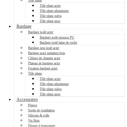
Tôle plane
Tôle plane acier
Tôle plane aluminium
Tôle plane galva
Tôle plane inox
Bardage
Bardage isolé acier
Bardage isolé mousse PU
Bardage isolé laine de roche
Bardage non isolé acier
Bardage acier imitation bois
Clôture de chantier acier
Plateau de bardage acier
Fixation bardage acier
Tôle plane
Tôle plane acier
Tôle plane aluminium
Tôle plane galva
Tôle plane inox
Accessoires
Pipeco
Sortie de ventilation
Silicone & colle
Vis Bois
Disque à tronçonner