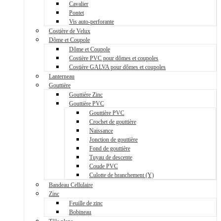
Cavalier
Pontet
Vis auto-perforante
Costière de Velux
Dôme et Coupole
Dôme et Coupole
Costière PVC pour dômes et coupoles
Costière GALVA pour dômes et coupoles
Lanterneau
Gouttière
Gouttière Zinc
Gouttière PVC
Gouttière PVC
Crochet de gouttière
Naissance
Jonction de gouttière
Fond de gouttière
Tuyau de descente
Coude PVC
Culotte de branchement (Y)
Bandeau Cellulaire
Zinc
Feuille de zinc
Bobineau