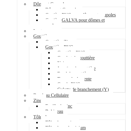
Dôme et Coupole
Dôme et Coupole
Costière PVC pour dômes et coupoles
Costière GALVA pour dômes et
coupoles
Lanterneau
Gouttière
Gouttière Zinc
Gouttière PVC
Gouttière PVC
Crochet de gouttière
Naissance
Jonction de gouttière
Fond de gouttière
Tuyau de descente
Coude PVC
Culotte de branchement (Y)
Bandeau Cellulaire
Zinc
Feuille de zinc
Bobineau
Tôle plane
Tôle plane acier
Tôle plane aluminium