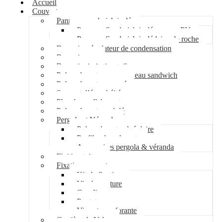
Accueil
Couverture
Panneau sandwich isolé
Panneau Sandwich isolé mousse PU
Panneau Sandwich isolé laine de roche
Bac acier régulateur de condensation
Bac acier sec
Bac acier imitation tuile
Polycarbonate pour panneau sandwich
Polycarbonate nervuré
Support d’étanchéité
Plancher collaborant
Polycarbonate ondulé
Pergola et Véranda
Polycarbonate alvéolaire
Profil polycarbonate
Accessoires pergola & véranda
Finition toiture
Fixation couverture
Kit de fixation
Vis de couture
Cavalier
Pontet
Vis auto-perforante
Costière de Velux