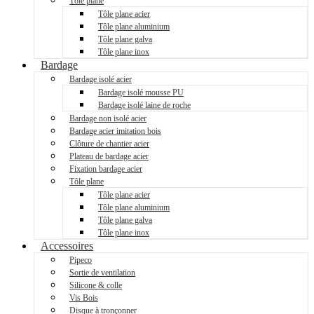
Tôle plane
Tôle plane acier
Tôle plane aluminium
Tôle plane galva
Tôle plane inox
Bardage
Bardage isolé acier
Bardage isolé mousse PU
Bardage isolé laine de roche
Bardage non isolé acier
Bardage acier imitation bois
Clôture de chantier acier
Plateau de bardage acier
Fixation bardage acier
Tôle plane
Tôle plane acier
Tôle plane aluminium
Tôle plane galva
Tôle plane inox
Accessoires
Pipeco
Sortie de ventilation
Silicone & colle
Vis Bois
Disque à tronçonner