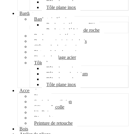
Tôle plane galva
Tôle plane inox
Bardage
Bardage isolé acier
Bardage isolé mousse PU
Bardage isolé laine de roche
Bardage non isolé acier
Bardage acier imitation bois
Clôture de chantier acier
Plateau de bardage acier
Fixation bardage acier
Tôle plane
Tôle plane acier
Tôle plane aluminium
Tôle plane galva
Tôle plane inox
Accessoires
Pipeco
Sortie de ventilation
Silicone & colle
Vis Bois
Disque à tronçonner
Peinture de retouche
Bois