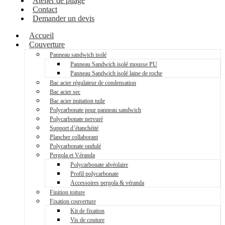
Atelier de pliage
Contact
Demander un devis
Accueil
Couverture
Panneau sandwich isolé
Panneau Sandwich isolé mousse PU
Panneau Sandwich isolé laine de roche
Bac acier régulateur de condensation
Bac acier sec
Bac acier imitation tuile
Polycarbonate pour panneau sandwich
Polycarbonate nervuré
Support d’étanchéité
Plancher collaborant
Polycarbonate ondulé
Pergola et Véranda
Polycarbonate alvéolaire
Profil polycarbonate
Accessoires pergola & véranda
Finition toiture
Fixation couverture
Kit de fixation
Vis de couture