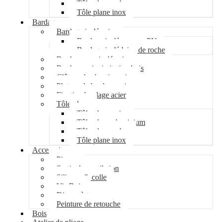
Tôle plane galva
Tôle plane inox
Bardage
Bardage isolé acier
Bardage isolé mousse PU
Bardage isolé laine de roche
Bardage non isolé acier
Bardage acier imitation bois
Clôture de chantier acier
Plateau de bardage acier
Fixation bardage acier
Tôle plane
Tôle plane acier
Tôle plane aluminium
Tôle plane galva
Tôle plane inox
Accessoires
Pipeco
Sortie de ventilation
Silicone & colle
Vis Bois
Disque à tronçonner
Peinture de retouche
Bois