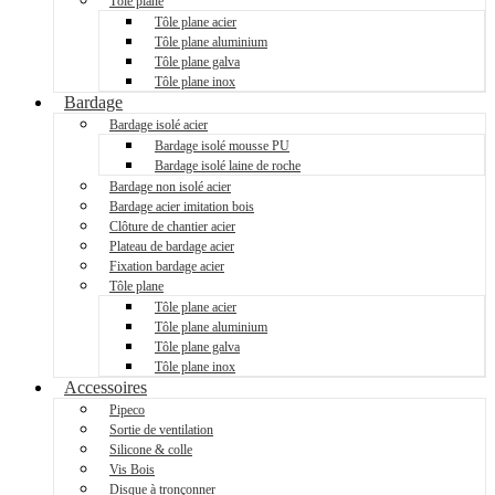
Tôle plane
Tôle plane acier
Tôle plane aluminium
Tôle plane galva
Tôle plane inox
Bardage
Bardage isolé acier
Bardage isolé mousse PU
Bardage isolé laine de roche
Bardage non isolé acier
Bardage acier imitation bois
Clôture de chantier acier
Plateau de bardage acier
Fixation bardage acier
Tôle plane
Tôle plane acier
Tôle plane aluminium
Tôle plane galva
Tôle plane inox
Accessoires
Pipeco
Sortie de ventilation
Silicone & colle
Vis Bois
Disque à tronçonner