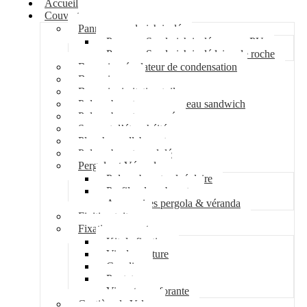
Accueil
Couverture
Panneau sandwich isolé
Panneau Sandwich isolé mousse PU
Panneau Sandwich isolé laine de roche
Bac acier régulateur de condensation
Bac acier sec
Bac acier imitation tuile
Polycarbonate pour panneau sandwich
Polycarbonate nervuré
Support d’étanchéité
Plancher collaborant
Polycarbonate ondulé
Pergola et Véranda
Polycarbonate alvéolaire
Profil polycarbonate
Accessoires pergola & véranda
Finition toiture
Fixation couverture
Kit de fixation
Vis de couture
Cavalier
Pontet
Vis auto-perforante
Costière de Velux