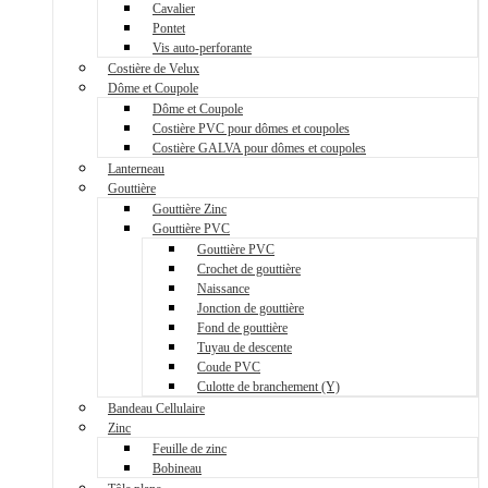
Cavalier
Pontet
Vis auto-perforante
Costière de Velux
Dôme et Coupole
Dôme et Coupole
Costière PVC pour dômes et coupoles
Costière GALVA pour dômes et coupoles
Lanterneau
Gouttière
Gouttière Zinc
Gouttière PVC
Gouttière PVC
Crochet de gouttière
Naissance
Jonction de gouttière
Fond de gouttière
Tuyau de descente
Coude PVC
Culotte de branchement (Y)
Bandeau Cellulaire
Zinc
Feuille de zinc
Bobineau