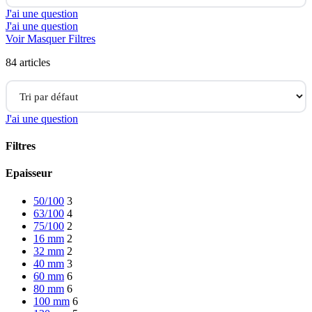
J'ai une question
J'ai une question
Voir
Masquer
Filtres
84
articles
J'ai une question
Filtres
Close
Epaisseur
Filters
50/100
3
63/100
4
75/100
2
16 mm
2
32 mm
2
40 mm
3
60 mm
6
80 mm
6
100 mm
6