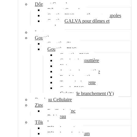
Dôme et Coupole
Dôme et Coupole
Costière PVC pour dômes et coupoles
Costière GALVA pour dômes et
coupoles
Lanterneau
Gouttière
Gouttière Zinc
Gouttière PVC
Gouttière PVC
Crochet de gouttière
Naissance
Jonction de gouttière
Fond de gouttière
Tuyau de descente
Coude PVC
Culotte de branchement (Y)
Bandeau Cellulaire
Zinc
Feuille de zinc
Bobineau
Tôle plane
Tôle plane acier
Tôle plane aluminium