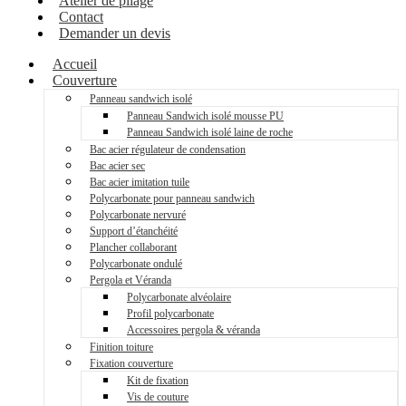
Atelier de pliage
Contact
Demander un devis
Accueil
Couverture
Panneau sandwich isolé
Panneau Sandwich isolé mousse PU
Panneau Sandwich isolé laine de roche
Bac acier régulateur de condensation
Bac acier sec
Bac acier imitation tuile
Polycarbonate pour panneau sandwich
Polycarbonate nervuré
Support d’étanchéité
Plancher collaborant
Polycarbonate ondulé
Pergola et Véranda
Polycarbonate alvéolaire
Profil polycarbonate
Accessoires pergola & véranda
Finition toiture
Fixation couverture
Kit de fixation
Vis de couture