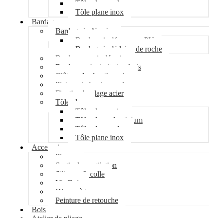
Tôle plane galva
Tôle plane inox
Bardage
Bardage isolé acier
Bardage isolé mousse PU
Bardage isolé laine de roche
Bardage non isolé acier
Bardage acier imitation bois
Clôture de chantier acier
Plateau de bardage acier
Fixation bardage acier
Tôle plane
Tôle plane acier
Tôle plane aluminium
Tôle plane galva
Tôle plane inox
Accessoires
Pipeco
Sortie de ventilation
Silicone & colle
Vis Bois
Disque à tronçonner
Peinture de retouche
Bois