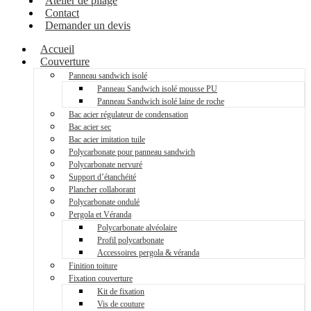
Atelier de pliage
Contact
Demander un devis
Accueil
Couverture
Panneau sandwich isolé
Panneau Sandwich isolé mousse PU
Panneau Sandwich isolé laine de roche
Bac acier régulateur de condensation
Bac acier sec
Bac acier imitation tuile
Polycarbonate pour panneau sandwich
Polycarbonate nervuré
Support d’étanchéité
Plancher collaborant
Polycarbonate ondulé
Pergola et Véranda
Polycarbonate alvéolaire
Profil polycarbonate
Accessoires pergola & véranda
Finition toiture
Fixation couverture
Kit de fixation
Vis de couture