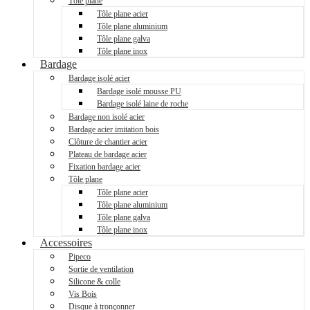
Tôle plane
Tôle plane acier
Tôle plane aluminium
Tôle plane galva
Tôle plane inox
Bardage
Bardage isolé acier
Bardage isolé mousse PU
Bardage isolé laine de roche
Bardage non isolé acier
Bardage acier imitation bois
Clôture de chantier acier
Plateau de bardage acier
Fixation bardage acier
Tôle plane
Tôle plane acier
Tôle plane aluminium
Tôle plane galva
Tôle plane inox
Accessoires
Pipeco
Sortie de ventilation
Silicone & colle
Vis Bois
Disque à tronçonner