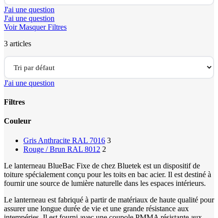
J'ai une question
J'ai une question
Voir
Masquer
Filtres
3 articles
J'ai une question
Filtres
Close
Couleur
Filters
Gris Anthracite RAL 7016
3
Rouge / Brun RAL 8012
2
Le lanterneau BlueBac Fixe de chez Bluetek est un dispositif de
toiture spécialement conçu pour les toits en bac acier. Il est destiné à
fournir une source de lumière naturelle dans les espaces intérieurs.
Le lanterneau est fabriqué à partir de matériaux de haute qualité pour
assurer une longue durée de vie et une grande résistance aux
intempéries. Il est fourni avec une coupole PMMA résistante aux