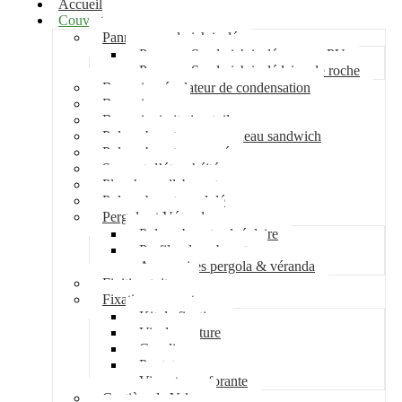
Accueil
Couverture
Panneau sandwich isolé
Panneau Sandwich isolé mousse PU
Panneau Sandwich isolé laine de roche
Bac acier régulateur de condensation
Bac acier sec
Bac acier imitation tuile
Polycarbonate pour panneau sandwich
Polycarbonate nervuré
Support d’étanchéité
Plancher collaborant
Polycarbonate ondulé
Pergola et Véranda
Polycarbonate alvéolaire
Profil polycarbonate
Accessoires pergola & véranda
Finition toiture
Fixation couverture
Kit de fixation
Vis de couture
Cavalier
Pontet
Vis auto-perforante
Costière de Velux