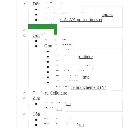
Dôme et Coupole
Dôme et Coupole
Costière PVC pour dômes et coupoles
Costière GALVA pour dômes et
coupoles
Lanterneau
Gouttière
Gouttière Zinc
Gouttière PVC
Gouttière PVC
Crochet de gouttière
Naissance
Jonction de gouttière
Fond de gouttière
Tuyau de descente
Coude PVC
Culotte de branchement (Y)
Bandeau Cellulaire
Zinc
Feuille de zinc
Bobineau
Tôle plane
Tôle plane acier
Tôle plane aluminium