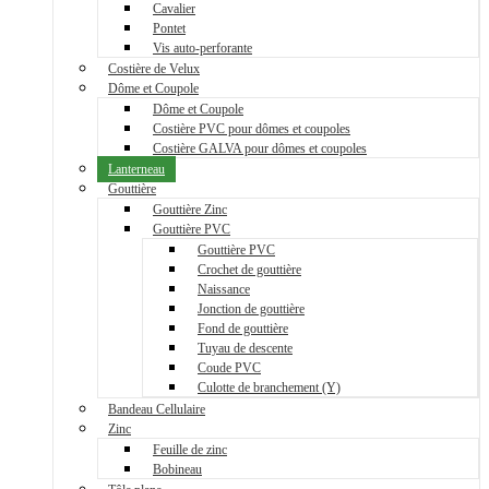
Cavalier
Pontet
Vis auto-perforante
Costière de Velux
Dôme et Coupole
Dôme et Coupole
Costière PVC pour dômes et coupoles
Costière GALVA pour dômes et coupoles
Lanterneau
Gouttière
Gouttière Zinc
Gouttière PVC
Gouttière PVC
Crochet de gouttière
Naissance
Jonction de gouttière
Fond de gouttière
Tuyau de descente
Coude PVC
Culotte de branchement (Y)
Bandeau Cellulaire
Zinc
Feuille de zinc
Bobineau