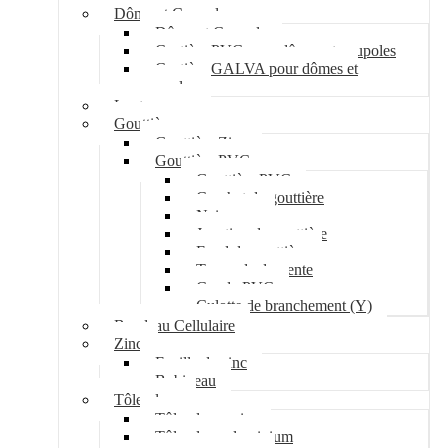
Dôme et Coupole
Dôme et Coupole
Costière PVC pour dômes et coupoles
Costière GALVA pour dômes et
coupoles
Lanterneau
Gouttière
Gouttière Zinc
Gouttière PVC
Gouttière PVC
Crochet de gouttière
Naissance
Jonction de gouttière
Fond de gouttière
Tuyau de descente
Coude PVC
Culotte de branchement (Y)
Bandeau Cellulaire
Zinc
Feuille de zinc
Bobineau
Tôle plane
Tôle plane acier
Tôle plane aluminium