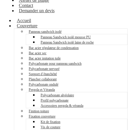
Atelier de pliage
Contact
Demander un devis
Accueil
Couverture
Panneau sandwich isolé
Panneau Sandwich isolé mousse PU
Panneau Sandwich isolé laine de roche
Bac acier régulateur de condensation
Bac acier sec
Bac acier imitation tuile
Polycarbonate pour panneau sandwich
Polycarbonate nervuré
Support d’étanchéité
Plancher collaborant
Polycarbonate ondulé
Pergola et Véranda
Polycarbonate alvéolaire
Profil polycarbonate
Accessoires pergola & véranda
Finition toiture
Fixation couverture
Kit de fixation
Vis de couture