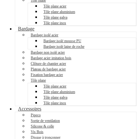
Tôle plane
Tôle plane acier
Tôle plane aluminium
Tôle plane galva
Tôle plane inox
Bardage
Bardage isolé acier
Bardage isolé mousse PU
Bardage isolé laine de roche
Bardage non isolé acier
Bardage acier imitation bois
Clôture de chantier acier
Plateau de bardage acier
Fixation bardage acier
Tôle plane
Tôle plane acier
Tôle plane aluminium
Tôle plane galva
Tôle plane inox
Accessoires
Pipeco
Sortie de ventilation
Silicone & colle
Vis Bois
Disque à tronçonner