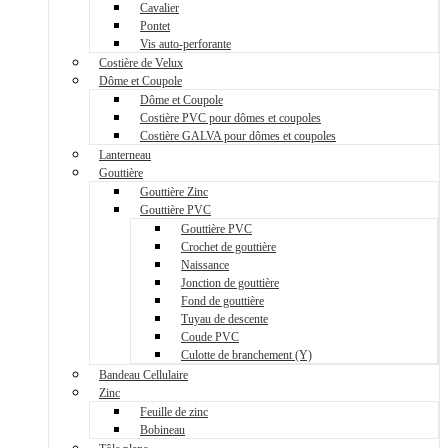
Cavalier
Pontet
Vis auto-perforante
Costière de Velux
Dôme et Coupole
Dôme et Coupole
Costière PVC pour dômes et coupoles
Costière GALVA pour dômes et coupoles
Lanterneau
Gouttière
Gouttière Zinc
Gouttière PVC
Gouttière PVC
Crochet de gouttière
Naissance
Jonction de gouttière
Fond de gouttière
Tuyau de descente
Coude PVC
Culotte de branchement (Y)
Bandeau Cellulaire
Zinc
Feuille de zinc
Bobineau