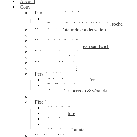
Accueil
Couverture
Panneau sandwich isolé
Panneau Sandwich isolé mousse PU
Panneau Sandwich isolé laine de roche
Bac acier régulateur de condensation
Bac acier sec
Bac acier imitation tuile
Polycarbonate pour panneau sandwich
Polycarbonate nervuré
Support d’étanchéité
Plancher collaborant
Polycarbonate ondulé
Pergola et Véranda
Polycarbonate alvéolaire
Profil polycarbonate
Accessoires pergola & véranda
Finition toiture
Fixation couverture
Kit de fixation
Vis de couture
Cavalier
Pontet
Vis auto-perforante
Costière de Velux