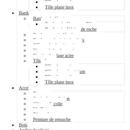
Tôle plane galva
Tôle plane inox
Bardage
Bardage isolé acier
Bardage isolé mousse PU
Bardage isolé laine de roche
Bardage non isolé acier
Bardage acier imitation bois
Clôture de chantier acier
Plateau de bardage acier
Fixation bardage acier
Tôle plane
Tôle plane acier
Tôle plane aluminium
Tôle plane galva
Tôle plane inox
Accessoires
Pipeco
Sortie de ventilation
Silicone & colle
Vis Bois
Disque à tronçonner
Peinture de retouche
Bois