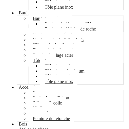
Tôle plane galva
Tôle plane inox
Bardage
Bardage isolé acier
Bardage isolé mousse PU
Bardage isolé laine de roche
Bardage non isolé acier
Bardage acier imitation bois
Clôture de chantier acier
Plateau de bardage acier
Fixation bardage acier
Tôle plane
Tôle plane acier
Tôle plane aluminium
Tôle plane galva
Tôle plane inox
Accessoires
Pipeco
Sortie de ventilation
Silicone & colle
Vis Bois
Disque à tronçonner
Peinture de retouche
Bois