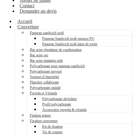
Atelier de pliage
Contact
Demander un devis
Accueil
Couverture
Panneau sandwich isolé
Panneau Sandwich isolé mousse PU
Panneau Sandwich isolé laine de roche
Bac acier régulateur de condensation
Bac acier sec
Bac acier imitation tuile
Polycarbonate pour panneau sandwich
Polycarbonate nervuré
Support d’étanchéité
Plancher collaborant
Polycarbonate ondulé
Pergola et Véranda
Polycarbonate alvéolaire
Profil polycarbonate
Accessoires pergola & véranda
Finition toiture
Fixation couverture
Kit de fixation
Vis de couture