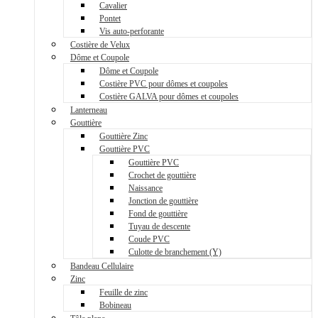
Cavalier
Pontet
Vis auto-perforante
Costière de Velux
Dôme et Coupole
Dôme et Coupole
Costière PVC pour dômes et coupoles
Costière GALVA pour dômes et coupoles
Lanterneau
Gouttière
Gouttière Zinc
Gouttière PVC
Gouttière PVC
Crochet de gouttière
Naissance
Jonction de gouttière
Fond de gouttière
Tuyau de descente
Coude PVC
Culotte de branchement (Y)
Bandeau Cellulaire
Zinc
Feuille de zinc
Bobineau