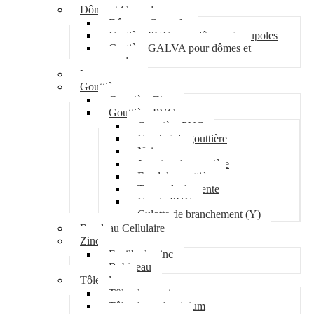
Dôme et Coupole
Dôme et Coupole
Costière PVC pour dômes et coupoles
Costière GALVA pour dômes et
coupoles
Lanterneau
Gouttière
Gouttière Zinc
Gouttière PVC
Gouttière PVC
Crochet de gouttière
Naissance
Jonction de gouttière
Fond de gouttière
Tuyau de descente
Coude PVC
Culotte de branchement (Y)
Bandeau Cellulaire
Zinc
Feuille de zinc
Bobineau
Tôle plane
Tôle plane acier
Tôle plane aluminium