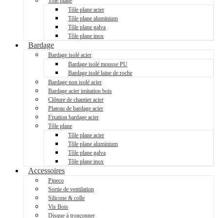
Tôle plane
Tôle plane acier
Tôle plane aluminium
Tôle plane galva
Tôle plane inox
Bardage
Bardage isolé acier
Bardage isolé mousse PU
Bardage isolé laine de roche
Bardage non isolé acier
Bardage acier imitation bois
Clôture de chantier acier
Plateau de bardage acier
Fixation bardage acier
Tôle plane
Tôle plane acier
Tôle plane aluminium
Tôle plane galva
Tôle plane inox
Accessoires
Pipeco
Sortie de ventilation
Silicone & colle
Vis Bois
Disque à tronçonner