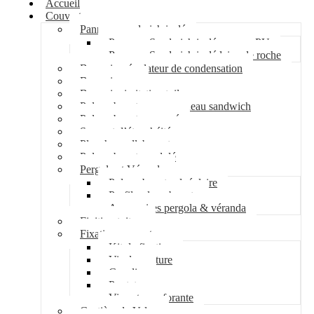
Accueil
Couverture
Panneau sandwich isolé
Panneau Sandwich isolé mousse PU
Panneau Sandwich isolé laine de roche
Bac acier régulateur de condensation
Bac acier sec
Bac acier imitation tuile
Polycarbonate pour panneau sandwich
Polycarbonate nervuré
Support d’étanchéité
Plancher collaborant
Polycarbonate ondulé
Pergola et Véranda
Polycarbonate alvéolaire
Profil polycarbonate
Accessoires pergola & véranda
Finition toiture
Fixation couverture
Kit de fixation
Vis de couture
Cavalier
Pontet
Vis auto-perforante
Costière de Velux