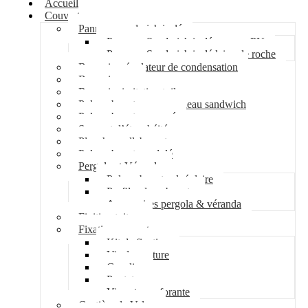
Accueil
Couverture
Panneau sandwich isolé
Panneau Sandwich isolé mousse PU
Panneau Sandwich isolé laine de roche
Bac acier régulateur de condensation
Bac acier sec
Bac acier imitation tuile
Polycarbonate pour panneau sandwich
Polycarbonate nervuré
Support d’étanchéité
Plancher collaborant
Polycarbonate ondulé
Pergola et Véranda
Polycarbonate alvéolaire
Profil polycarbonate
Accessoires pergola & véranda
Finition toiture
Fixation couverture
Kit de fixation
Vis de couture
Cavalier
Pontet
Vis auto-perforante
Costière de Velux