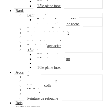
Tôle plane galva
Tôle plane inox
Bardage
Bardage isolé acier
Bardage isolé mousse PU
Bardage isolé laine de roche
Bardage non isolé acier
Bardage acier imitation bois
Clôture de chantier acier
Plateau de bardage acier
Fixation bardage acier
Tôle plane
Tôle plane acier
Tôle plane aluminium
Tôle plane galva
Tôle plane inox
Accessoires
Pipeco
Sortie de ventilation
Silicone & colle
Vis Bois
Disque à tronçonner
Peinture de retouche
Bois