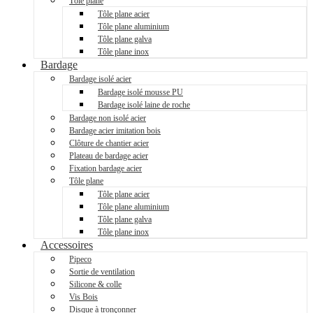
Tôle plane
Tôle plane acier
Tôle plane aluminium
Tôle plane galva
Tôle plane inox
Bardage
Bardage isolé acier
Bardage isolé mousse PU
Bardage isolé laine de roche
Bardage non isolé acier
Bardage acier imitation bois
Clôture de chantier acier
Plateau de bardage acier
Fixation bardage acier
Tôle plane
Tôle plane acier
Tôle plane aluminium
Tôle plane galva
Tôle plane inox
Accessoires
Pipeco
Sortie de ventilation
Silicone & colle
Vis Bois
Disque à tronçonner