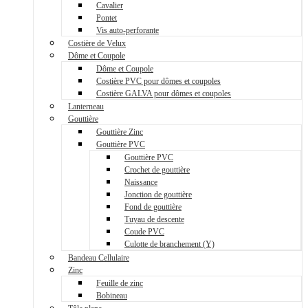
Cavalier
Pontet
Vis auto-perforante
Costière de Velux
Dôme et Coupole
Dôme et Coupole
Costière PVC pour dômes et coupoles
Costière GALVA pour dômes et coupoles
Lanterneau
Gouttière
Gouttière Zinc
Gouttière PVC
Gouttière PVC
Crochet de gouttière
Naissance
Jonction de gouttière
Fond de gouttière
Tuyau de descente
Coude PVC
Culotte de branchement (Y)
Bandeau Cellulaire
Zinc
Feuille de zinc
Bobineau