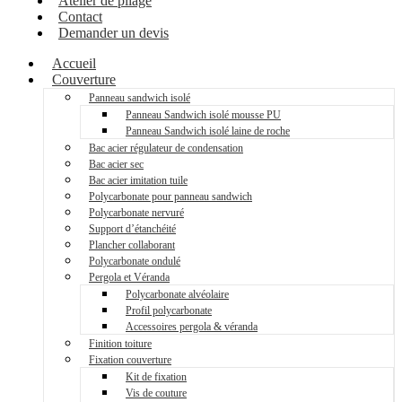
Atelier de pliage
Contact
Demander un devis
Accueil
Couverture
Panneau sandwich isolé
Panneau Sandwich isolé mousse PU
Panneau Sandwich isolé laine de roche
Bac acier régulateur de condensation
Bac acier sec
Bac acier imitation tuile
Polycarbonate pour panneau sandwich
Polycarbonate nervuré
Support d’étanchéité
Plancher collaborant
Polycarbonate ondulé
Pergola et Véranda
Polycarbonate alvéolaire
Profil polycarbonate
Accessoires pergola & véranda
Finition toiture
Fixation couverture
Kit de fixation
Vis de couture