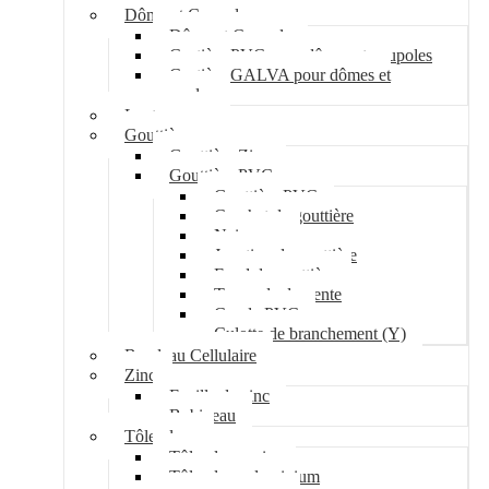
Dôme et Coupole
Dôme et Coupole
Costière PVC pour dômes et coupoles
Costière GALVA pour dômes et
coupoles
Lanterneau
Gouttière
Gouttière Zinc
Gouttière PVC
Gouttière PVC
Crochet de gouttière
Naissance
Jonction de gouttière
Fond de gouttière
Tuyau de descente
Coude PVC
Culotte de branchement (Y)
Bandeau Cellulaire
Zinc
Feuille de zinc
Bobineau
Tôle plane
Tôle plane acier
Tôle plane aluminium