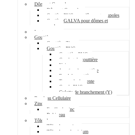
Dôme et Coupole
Dôme et Coupole
Costière PVC pour dômes et coupoles
Costière GALVA pour dômes et
coupoles
Lanterneau
Gouttière
Gouttière Zinc
Gouttière PVC
Gouttière PVC
Crochet de gouttière
Naissance
Jonction de gouttière
Fond de gouttière
Tuyau de descente
Coude PVC
Culotte de branchement (Y)
Bandeau Cellulaire
Zinc
Feuille de zinc
Bobineau
Tôle plane
Tôle plane acier
Tôle plane aluminium