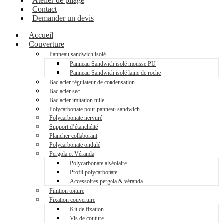
Atelier de pliage
Contact
Demander un devis
Accueil
Couverture
Panneau sandwich isolé
Panneau Sandwich isolé mousse PU
Panneau Sandwich isolé laine de roche
Bac acier régulateur de condensation
Bac acier sec
Bac acier imitation tuile
Polycarbonate pour panneau sandwich
Polycarbonate nervuré
Support d’étanchéité
Plancher collaborant
Polycarbonate ondulé
Pergola et Véranda
Polycarbonate alvéolaire
Profil polycarbonate
Accessoires pergola & véranda
Finition toiture
Fixation couverture
Kit de fixation
Vis de couture