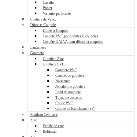
Cavalier
Pontet
Vis auto-perforante
Costière de Velux
Dôme et Coupole
Dôme et Coupole
Costière PVC pour dômes et coupoles
Costière GALVA pour dômes et coupoles
Lanterneau
Gouttière
Gouttière Zinc
Gouttière PVC
Gouttière PVC
Crochet de gouttière
Naissance
Jonction de gouttière
Fond de gouttière
Tuyau de descente
Coude PVC
Culotte de branchement (Y)
Bandeau Cellulaire
Zinc
Feuille de zinc
Bobineau