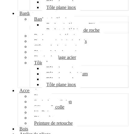
Tôle plane galva
Tôle plane inox
Bardage
Bardage isolé acier
Bardage isolé mousse PU
Bardage isolé laine de roche
Bardage non isolé acier
Bardage acier imitation bois
Clôture de chantier acier
Plateau de bardage acier
Fixation bardage acier
Tôle plane
Tôle plane acier
Tôle plane aluminium
Tôle plane galva
Tôle plane inox
Accessoires
Pipeco
Sortie de ventilation
Silicone & colle
Vis Bois
Disque à tronçonner
Peinture de retouche
Bois