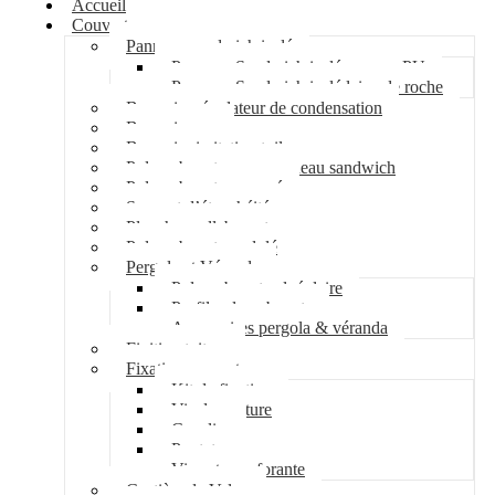
Accueil
Couverture
Panneau sandwich isolé
Panneau Sandwich isolé mousse PU
Panneau Sandwich isolé laine de roche
Bac acier régulateur de condensation
Bac acier sec
Bac acier imitation tuile
Polycarbonate pour panneau sandwich
Polycarbonate nervuré
Support d’étanchéité
Plancher collaborant
Polycarbonate ondulé
Pergola et Véranda
Polycarbonate alvéolaire
Profil polycarbonate
Accessoires pergola & véranda
Finition toiture
Fixation couverture
Kit de fixation
Vis de couture
Cavalier
Pontet
Vis auto-perforante
Costière de Velux