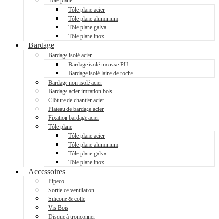
Tôle plane
Tôle plane acier
Tôle plane aluminium
Tôle plane galva
Tôle plane inox
Bardage
Bardage isolé acier
Bardage isolé mousse PU
Bardage isolé laine de roche
Bardage non isolé acier
Bardage acier imitation bois
Clôture de chantier acier
Plateau de bardage acier
Fixation bardage acier
Tôle plane
Tôle plane acier
Tôle plane aluminium
Tôle plane galva
Tôle plane inox
Accessoires
Pipeco
Sortie de ventilation
Silicone & colle
Vis Bois
Disque à tronçonner