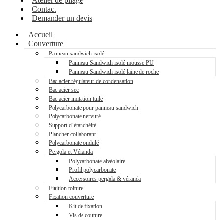
Atelier de pliage
Contact
Demander un devis
Accueil
Couverture
Panneau sandwich isolé
Panneau Sandwich isolé mousse PU
Panneau Sandwich isolé laine de roche
Bac acier régulateur de condensation
Bac acier sec
Bac acier imitation tuile
Polycarbonate pour panneau sandwich
Polycarbonate nervuré
Support d’étanchéité
Plancher collaborant
Polycarbonate ondulé
Pergola et Véranda
Polycarbonate alvéolaire
Profil polycarbonate
Accessoires pergola & véranda
Finition toiture
Fixation couverture
Kit de fixation
Vis de couture