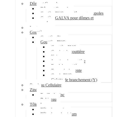
Dôme et Coupole
Dôme et Coupole
Costière PVC pour dômes et coupoles
Costière GALVA pour dômes et
coupoles
Lanterneau
Gouttière
Gouttière Zinc
Gouttière PVC
Gouttière PVC
Crochet de gouttière
Naissance
Jonction de gouttière
Fond de gouttière
Tuyau de descente
Coude PVC
Culotte de branchement (Y)
Bandeau Cellulaire
Zinc
Feuille de zinc
Bobineau
Tôle plane
Tôle plane acier
Tôle plane aluminium