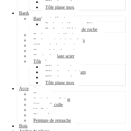
Tôle plane galva
Tôle plane inox
Bardage
Bardage isolé acier
Bardage isolé mousse PU
Bardage isolé laine de roche
Bardage non isolé acier
Bardage acier imitation bois
Clôture de chantier acier
Plateau de bardage acier
Fixation bardage acier
Tôle plane
Tôle plane acier
Tôle plane aluminium
Tôle plane galva
Tôle plane inox
Accessoires
Pipeco
Sortie de ventilation
Silicone & colle
Vis Bois
Disque à tronçonner
Peinture de retouche
Bois