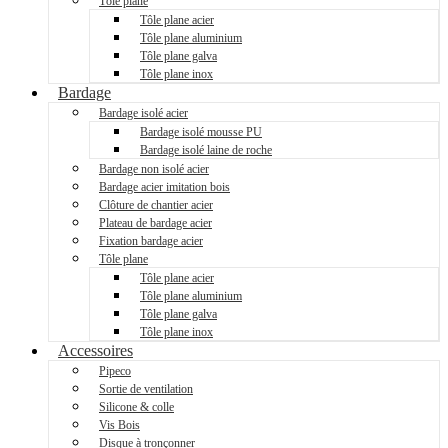
Tôle plane
Tôle plane acier
Tôle plane aluminium
Tôle plane galva
Tôle plane inox
Bardage
Bardage isolé acier
Bardage isolé mousse PU
Bardage isolé laine de roche
Bardage non isolé acier
Bardage acier imitation bois
Clôture de chantier acier
Plateau de bardage acier
Fixation bardage acier
Tôle plane
Tôle plane acier
Tôle plane aluminium
Tôle plane galva
Tôle plane inox
Accessoires
Pipeco
Sortie de ventilation
Silicone & colle
Vis Bois
Disque à tronçonner