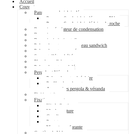
Accueil
Couverture
Panneau sandwich isolé
Panneau Sandwich isolé mousse PU
Panneau Sandwich isolé laine de roche
Bac acier régulateur de condensation
Bac acier sec
Bac acier imitation tuile
Polycarbonate pour panneau sandwich
Polycarbonate nervuré
Support d’étanchéité
Plancher collaborant
Polycarbonate ondulé
Pergola et Véranda
Polycarbonate alvéolaire
Profil polycarbonate
Accessoires pergola & véranda
Finition toiture
Fixation couverture
Kit de fixation
Vis de couture
Cavalier
Pontet
Vis auto-perforante
Costière de Velux