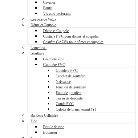
Cavalier
Pontet
Vis auto-perforante
Costière de Velux
Dôme et Coupole
Dôme et Coupole
Costière PVC pour dômes et coupoles
Costière GALVA pour dômes et coupoles
Lanterneau
Gouttière
Gouttière Zinc
Gouttière PVC
Gouttière PVC
Crochet de gouttière
Naissance
Jonction de gouttière
Fond de gouttière
Tuyau de descente
Coude PVC
Culotte de branchement (Y)
Bandeau Cellulaire
Zinc
Feuille de zinc
Bobineau