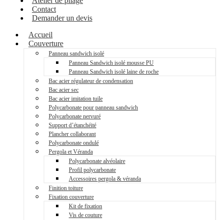
Atelier de pliage
Contact
Demander un devis
Accueil
Couverture
Panneau sandwich isolé
Panneau Sandwich isolé mousse PU
Panneau Sandwich isolé laine de roche
Bac acier régulateur de condensation
Bac acier sec
Bac acier imitation tuile
Polycarbonate pour panneau sandwich
Polycarbonate nervuré
Support d’étanchéité
Plancher collaborant
Polycarbonate ondulé
Pergola et Véranda
Polycarbonate alvéolaire
Profil polycarbonate
Accessoires pergola & véranda
Finition toiture
Fixation couverture
Kit de fixation
Vis de couture