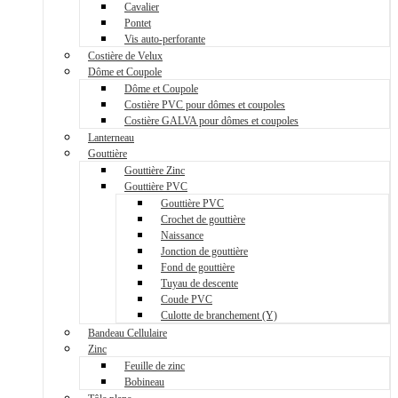
Cavalier
Pontet
Vis auto-perforante
Costière de Velux
Dôme et Coupole
Dôme et Coupole
Costière PVC pour dômes et coupoles
Costière GALVA pour dômes et coupoles
Lanterneau
Gouttière
Gouttière Zinc
Gouttière PVC
Gouttière PVC
Crochet de gouttière
Naissance
Jonction de gouttière
Fond de gouttière
Tuyau de descente
Coude PVC
Culotte de branchement (Y)
Bandeau Cellulaire
Zinc
Feuille de zinc
Bobineau