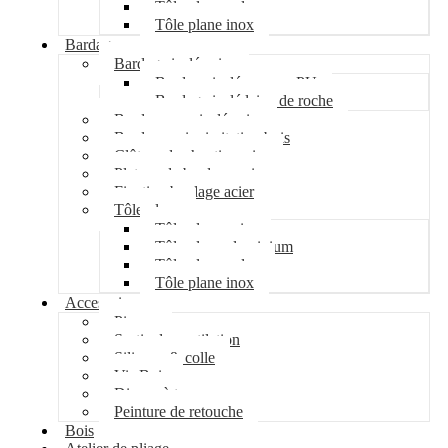
Tôle plane galva
Tôle plane inox
Bardage
Bardage isolé acier
Bardage isolé mousse PU
Bardage isolé laine de roche
Bardage non isolé acier
Bardage acier imitation bois
Clôture de chantier acier
Plateau de bardage acier
Fixation bardage acier
Tôle plane
Tôle plane acier
Tôle plane aluminium
Tôle plane galva
Tôle plane inox
Accessoires
Pipeco
Sortie de ventilation
Silicone & colle
Vis Bois
Disque à tronçonner
Peinture de retouche
Bois