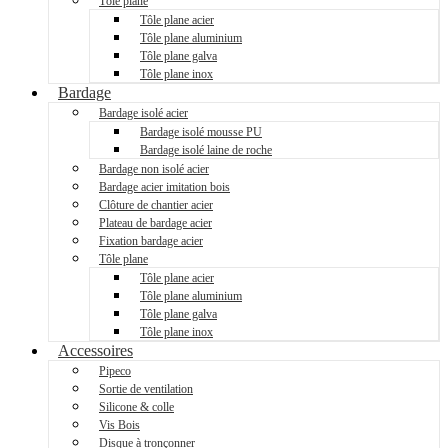
Tôle plane
Tôle plane acier
Tôle plane aluminium
Tôle plane galva
Tôle plane inox
Bardage
Bardage isolé acier
Bardage isolé mousse PU
Bardage isolé laine de roche
Bardage non isolé acier
Bardage acier imitation bois
Clôture de chantier acier
Plateau de bardage acier
Fixation bardage acier
Tôle plane
Tôle plane acier
Tôle plane aluminium
Tôle plane galva
Tôle plane inox
Accessoires
Pipeco
Sortie de ventilation
Silicone & colle
Vis Bois
Disque à tronçonner