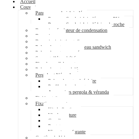
Accueil
Couverture
Panneau sandwich isolé
Panneau Sandwich isolé mousse PU
Panneau Sandwich isolé laine de roche
Bac acier régulateur de condensation
Bac acier sec
Bac acier imitation tuile
Polycarbonate pour panneau sandwich
Polycarbonate nervuré
Support d’étanchéité
Plancher collaborant
Polycarbonate ondulé
Pergola et Véranda
Polycarbonate alvéolaire
Profil polycarbonate
Accessoires pergola & véranda
Finition toiture
Fixation couverture
Kit de fixation
Vis de couture
Cavalier
Pontet
Vis auto-perforante
Costière de Velux