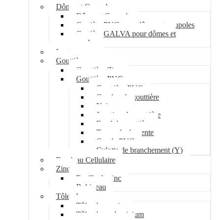
Dôme et Coupole
Dôme et Coupole
Costière PVC pour dômes et coupoles
Costière GALVA pour dômes et
coupoles
Lanterneau
Gouttière
Gouttière Zinc
Gouttière PVC
Gouttière PVC
Crochet de gouttière
Naissance
Jonction de gouttière
Fond de gouttière
Tuyau de descente
Coude PVC
Culotte de branchement (Y)
Bandeau Cellulaire
Zinc
Feuille de zinc
Bobineau
Tôle plane
Tôle plane acier
Tôle plane aluminium