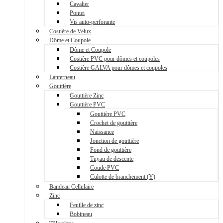
Cavalier
Pontet
Vis auto-perforante
Costière de Velux
Dôme et Coupole
Dôme et Coupole
Costière PVC pour dômes et coupoles
Costière GALVA pour dômes et coupoles
Lanterneau
Gouttière
Gouttière Zinc
Gouttière PVC
Gouttière PVC
Crochet de gouttière
Naissance
Jonction de gouttière
Fond de gouttière
Tuyau de descente
Coude PVC
Culotte de branchement (Y)
Bandeau Cellulaire
Zinc
Feuille de zinc
Bobineau