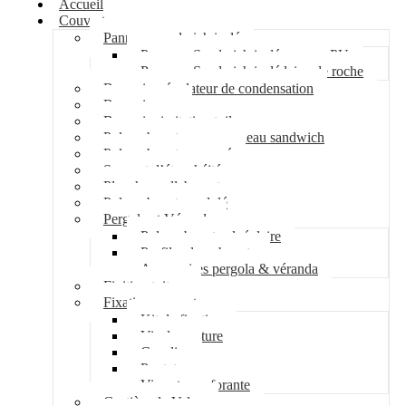
Accueil
Couverture
Panneau sandwich isolé
Panneau Sandwich isolé mousse PU
Panneau Sandwich isolé laine de roche
Bac acier régulateur de condensation
Bac acier sec
Bac acier imitation tuile
Polycarbonate pour panneau sandwich
Polycarbonate nervuré
Support d’étanchéité
Plancher collaborant
Polycarbonate ondulé
Pergola et Véranda
Polycarbonate alvéolaire
Profil polycarbonate
Accessoires pergola & véranda
Finition toiture
Fixation couverture
Kit de fixation
Vis de couture
Cavalier
Pontet
Vis auto-perforante
Costière de Velux