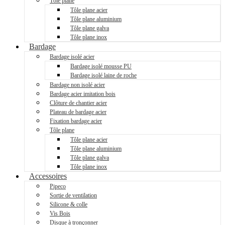
Tôle plane
Tôle plane acier
Tôle plane aluminium
Tôle plane galva
Tôle plane inox
Bardage
Bardage isolé acier
Bardage isolé mousse PU
Bardage isolé laine de roche
Bardage non isolé acier
Bardage acier imitation bois
Clôture de chantier acier
Plateau de bardage acier
Fixation bardage acier
Tôle plane
Tôle plane acier
Tôle plane aluminium
Tôle plane galva
Tôle plane inox
Accessoires
Pipeco
Sortie de ventilation
Silicone & colle
Vis Bois
Disque à tronçonner