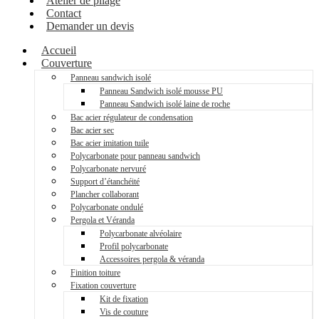
Atelier de pliage
Contact
Demander un devis
Accueil
Couverture
Panneau sandwich isolé
Panneau Sandwich isolé mousse PU
Panneau Sandwich isolé laine de roche
Bac acier régulateur de condensation
Bac acier sec
Bac acier imitation tuile
Polycarbonate pour panneau sandwich
Polycarbonate nervuré
Support d’étanchéité
Plancher collaborant
Polycarbonate ondulé
Pergola et Véranda
Polycarbonate alvéolaire
Profil polycarbonate
Accessoires pergola & véranda
Finition toiture
Fixation couverture
Kit de fixation
Vis de couture