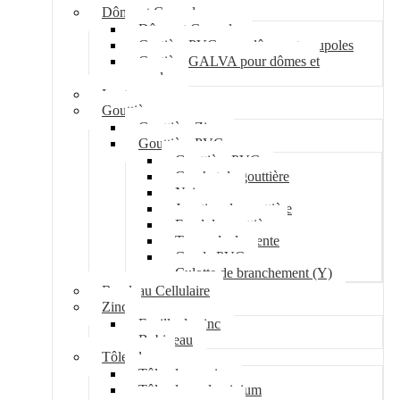
Dôme et Coupole
Dôme et Coupole
Costière PVC pour dômes et coupoles
Costière GALVA pour dômes et
coupoles
Lanterneau
Gouttière
Gouttière Zinc
Gouttière PVC
Gouttière PVC
Crochet de gouttière
Naissance
Jonction de gouttière
Fond de gouttière
Tuyau de descente
Coude PVC
Culotte de branchement (Y)
Bandeau Cellulaire
Zinc
Feuille de zinc
Bobineau
Tôle plane
Tôle plane acier
Tôle plane aluminium