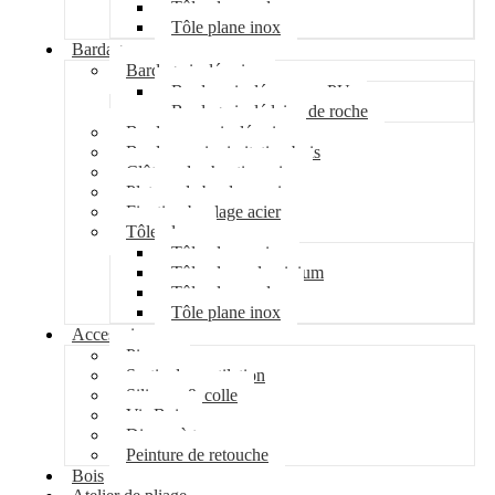
Tôle plane galva
Tôle plane inox
Bardage
Bardage isolé acier
Bardage isolé mousse PU
Bardage isolé laine de roche
Bardage non isolé acier
Bardage acier imitation bois
Clôture de chantier acier
Plateau de bardage acier
Fixation bardage acier
Tôle plane
Tôle plane acier
Tôle plane aluminium
Tôle plane galva
Tôle plane inox
Accessoires
Pipeco
Sortie de ventilation
Silicone & colle
Vis Bois
Disque à tronçonner
Peinture de retouche
Bois