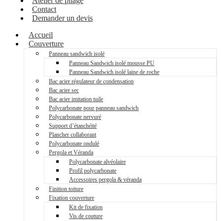
Atelier de pliage
Contact
Demander un devis
Accueil
Couverture
Panneau sandwich isolé
Panneau Sandwich isolé mousse PU
Panneau Sandwich isolé laine de roche
Bac acier régulateur de condensation
Bac acier sec
Bac acier imitation tuile
Polycarbonate pour panneau sandwich
Polycarbonate nervuré
Support d’étanchéité
Plancher collaborant
Polycarbonate ondulé
Pergola et Véranda
Polycarbonate alvéolaire
Profil polycarbonate
Accessoires pergola & véranda
Finition toiture
Fixation couverture
Kit de fixation
Vis de couture