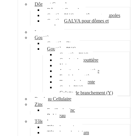
Dôme et Coupole
Dôme et Coupole
Costière PVC pour dômes et coupoles
Costière GALVA pour dômes et
coupoles
Lanterneau
Gouttière
Gouttière Zinc
Gouttière PVC
Gouttière PVC
Crochet de gouttière
Naissance
Jonction de gouttière
Fond de gouttière
Tuyau de descente
Coude PVC
Culotte de branchement (Y)
Bandeau Cellulaire
Zinc
Feuille de zinc
Bobineau
Tôle plane
Tôle plane acier
Tôle plane aluminium