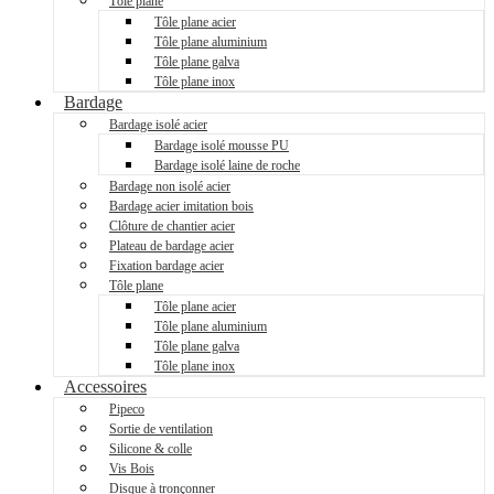
Tôle plane
Tôle plane acier
Tôle plane aluminium
Tôle plane galva
Tôle plane inox
Bardage
Bardage isolé acier
Bardage isolé mousse PU
Bardage isolé laine de roche
Bardage non isolé acier
Bardage acier imitation bois
Clôture de chantier acier
Plateau de bardage acier
Fixation bardage acier
Tôle plane
Tôle plane acier
Tôle plane aluminium
Tôle plane galva
Tôle plane inox
Accessoires
Pipeco
Sortie de ventilation
Silicone & colle
Vis Bois
Disque à tronçonner