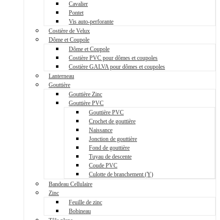
Cavalier
Pontet
Vis auto-perforante
Costière de Velux
Dôme et Coupole
Dôme et Coupole
Costière PVC pour dômes et coupoles
Costière GALVA pour dômes et coupoles
Lanterneau
Gouttière
Gouttière Zinc
Gouttière PVC
Gouttière PVC
Crochet de gouttière
Naissance
Jonction de gouttière
Fond de gouttière
Tuyau de descente
Coude PVC
Culotte de branchement (Y)
Bandeau Cellulaire
Zinc
Feuille de zinc
Bobineau