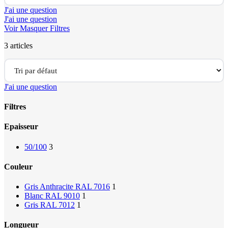
J'ai une question
J'ai une question
Voir
Masquer
Filtres
3 articles
J'ai une question
Filtres
Close
Epaisseur
Filters
50/100
3
Couleur
Gris Anthracite RAL 7016
1
Blanc RAL 9010
1
Gris RAL 7012
1
Longueur