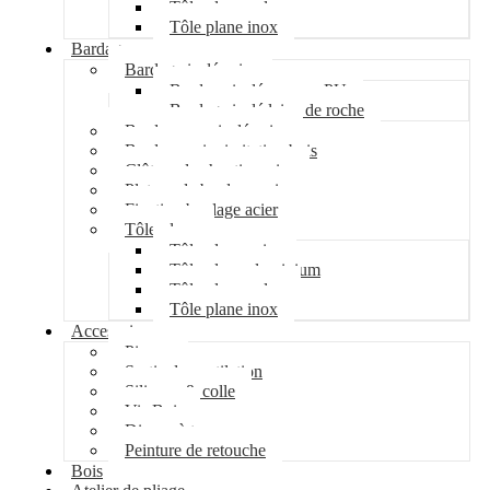
Tôle plane galva
Tôle plane inox
Bardage
Bardage isolé acier
Bardage isolé mousse PU
Bardage isolé laine de roche
Bardage non isolé acier
Bardage acier imitation bois
Clôture de chantier acier
Plateau de bardage acier
Fixation bardage acier
Tôle plane
Tôle plane acier
Tôle plane aluminium
Tôle plane galva
Tôle plane inox
Accessoires
Pipeco
Sortie de ventilation
Silicone & colle
Vis Bois
Disque à tronçonner
Peinture de retouche
Bois