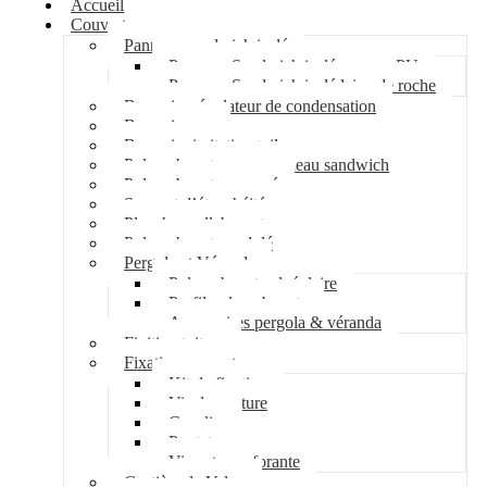
Accueil
Couverture
Panneau sandwich isolé
Panneau Sandwich isolé mousse PU
Panneau Sandwich isolé laine de roche
Bac acier régulateur de condensation
Bac acier sec
Bac acier imitation tuile
Polycarbonate pour panneau sandwich
Polycarbonate nervuré
Support d’étanchéité
Plancher collaborant
Polycarbonate ondulé
Pergola et Véranda
Polycarbonate alvéolaire
Profil polycarbonate
Accessoires pergola & véranda
Finition toiture
Fixation couverture
Kit de fixation
Vis de couture
Cavalier
Pontet
Vis auto-perforante
Costière de Velux