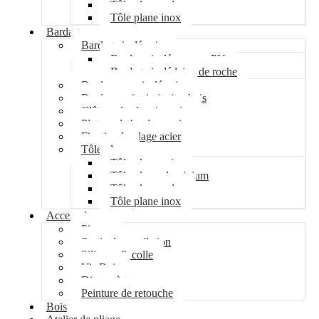
Tôle plane galva
Tôle plane inox
Bardage
Bardage isolé acier
Bardage isolé mousse PU
Bardage isolé laine de roche
Bardage non isolé acier
Bardage acier imitation bois
Clôture de chantier acier
Plateau de bardage acier
Fixation bardage acier
Tôle plane
Tôle plane acier
Tôle plane aluminium
Tôle plane galva
Tôle plane inox
Accessoires
Pipeco
Sortie de ventilation
Silicone & colle
Vis Bois
Disque à tronçonner
Peinture de retouche
Bois