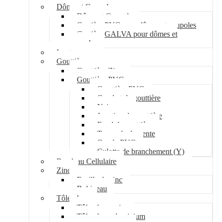
Dôme et Coupole
Dôme et Coupole
Costière PVC pour dômes et coupoles
Costière GALVA pour dômes et
coupoles
Lanterneau
Gouttière
Gouttière Zinc
Gouttière PVC
Gouttière PVC
Crochet de gouttière
Naissance
Jonction de gouttière
Fond de gouttière
Tuyau de descente
Coude PVC
Culotte de branchement (Y)
Bandeau Cellulaire
Zinc
Feuille de zinc
Bobineau
Tôle plane
Tôle plane acier
Tôle plane aluminium