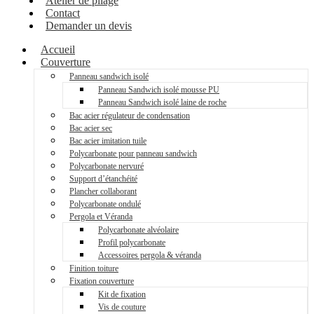
Atelier de pliage
Contact
Demander un devis
Accueil
Couverture
Panneau sandwich isolé
Panneau Sandwich isolé mousse PU
Panneau Sandwich isolé laine de roche
Bac acier régulateur de condensation
Bac acier sec
Bac acier imitation tuile
Polycarbonate pour panneau sandwich
Polycarbonate nervuré
Support d’étanchéité
Plancher collaborant
Polycarbonate ondulé
Pergola et Véranda
Polycarbonate alvéolaire
Profil polycarbonate
Accessoires pergola & véranda
Finition toiture
Fixation couverture
Kit de fixation
Vis de couture