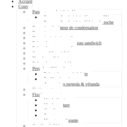
Accueil
Couverture
Panneau sandwich isolé
Panneau Sandwich isolé mousse PU
Panneau Sandwich isolé laine de roche
Bac acier régulateur de condensation
Bac acier sec
Bac acier imitation tuile
Polycarbonate pour panneau sandwich
Polycarbonate nervuré
Support d’étanchéité
Plancher collaborant
Polycarbonate ondulé
Pergola et Véranda
Polycarbonate alvéolaire
Profil polycarbonate
Accessoires pergola & véranda
Finition toiture
Fixation couverture
Kit de fixation
Vis de couture
Cavalier
Pontet
Vis auto-perforante
Costière de Velux