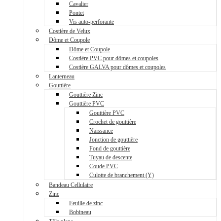
Cavalier
Pontet
Vis auto-perforante
Costière de Velux
Dôme et Coupole
Dôme et Coupole
Costière PVC pour dômes et coupoles
Costière GALVA pour dômes et coupoles
Lanterneau
Gouttière
Gouttière Zinc
Gouttière PVC
Gouttière PVC
Crochet de gouttière
Naissance
Jonction de gouttière
Fond de gouttière
Tuyau de descente
Coude PVC
Culotte de branchement (Y)
Bandeau Cellulaire
Zinc
Feuille de zinc
Bobineau