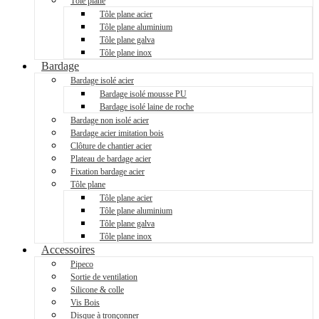
Tôle plane
Tôle plane acier
Tôle plane aluminium
Tôle plane galva
Tôle plane inox
Bardage
Bardage isolé acier
Bardage isolé mousse PU
Bardage isolé laine de roche
Bardage non isolé acier
Bardage acier imitation bois
Clôture de chantier acier
Plateau de bardage acier
Fixation bardage acier
Tôle plane
Tôle plane acier
Tôle plane aluminium
Tôle plane galva
Tôle plane inox
Accessoires
Pipeco
Sortie de ventilation
Silicone & colle
Vis Bois
Disque à tronçonner