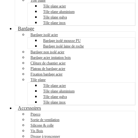
Tôle plane
Tôle plane acier
Tôle plane aluminium
Tôle plane galva
Tôle plane inox
Bardage
Bardage isolé acier
Bardage isolé mousse PU
Bardage isolé laine de roche
Bardage non isolé acier
Bardage acier imitation bois
Clôture de chantier acier
Plateau de bardage acier
Fixation bardage acier
Tôle plane
Tôle plane acier
Tôle plane aluminium
Tôle plane galva
Tôle plane inox
Accessoires
Pipeco
Sortie de ventilation
Silicone & colle
Vis Bois
Disque à tronçonner