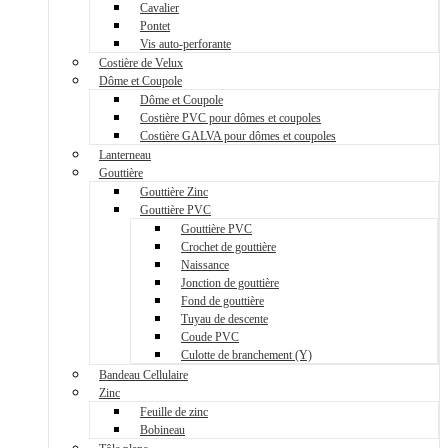
Cavalier
Pontet
Vis auto-perforante
Costière de Velux
Dôme et Coupole
Dôme et Coupole
Costière PVC pour dômes et coupoles
Costière GALVA pour dômes et coupoles
Lanterneau
Gouttière
Gouttière Zinc
Gouttière PVC
Gouttière PVC
Crochet de gouttière
Naissance
Jonction de gouttière
Fond de gouttière
Tuyau de descente
Coude PVC
Culotte de branchement (Y)
Bandeau Cellulaire
Zinc
Feuille de zinc
Bobineau