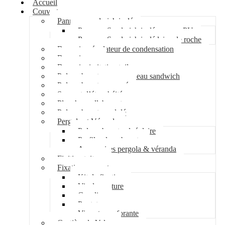
Accueil
Couverture
Panneau sandwich isolé
Panneau Sandwich isolé mousse PU
Panneau Sandwich isolé laine de roche
Bac acier régulateur de condensation
Bac acier sec
Bac acier imitation tuile
Polycarbonate pour panneau sandwich
Polycarbonate nervuré
Support d’étanchéité
Plancher collaborant
Polycarbonate ondulé
Pergola et Véranda
Polycarbonate alvéolaire
Profil polycarbonate
Accessoires pergola & véranda
Finition toiture
Fixation couverture
Kit de fixation
Vis de couture
Cavalier
Pontet
Vis auto-perforante
Costière de Velux