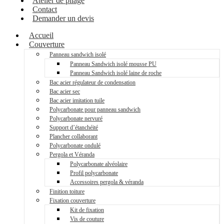
Atelier de pliage
Contact
Demander un devis
Accueil
Couverture
Panneau sandwich isolé
Panneau Sandwich isolé mousse PU
Panneau Sandwich isolé laine de roche
Bac acier régulateur de condensation
Bac acier sec
Bac acier imitation tuile
Polycarbonate pour panneau sandwich
Polycarbonate nervuré
Support d’étanchéité
Plancher collaborant
Polycarbonate ondulé
Pergola et Véranda
Polycarbonate alvéolaire
Profil polycarbonate
Accessoires pergola & véranda
Finition toiture
Fixation couverture
Kit de fixation
Vis de couture