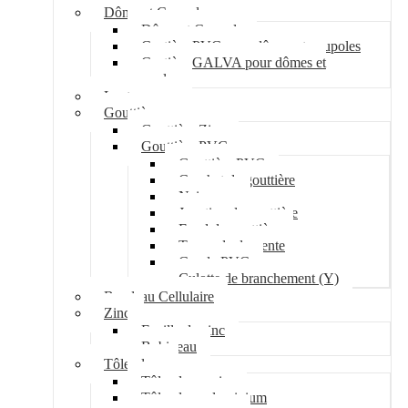
Dôme et Coupole
Dôme et Coupole
Costière PVC pour dômes et coupoles
Costière GALVA pour dômes et
coupoles
Lanterneau
Gouttière
Gouttière Zinc
Gouttière PVC
Gouttière PVC
Crochet de gouttière
Naissance
Jonction de gouttière
Fond de gouttière
Tuyau de descente
Coude PVC
Culotte de branchement (Y)
Bandeau Cellulaire
Zinc
Feuille de zinc
Bobineau
Tôle plane
Tôle plane acier
Tôle plane aluminium