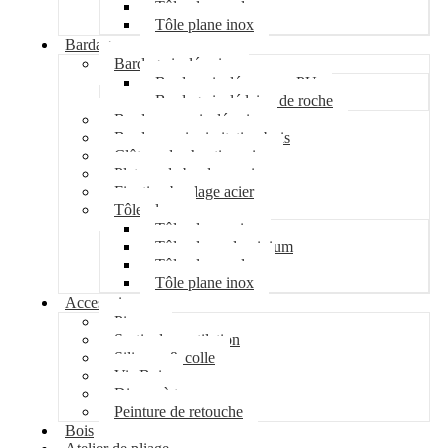
Tôle plane galva
Tôle plane inox
Bardage
Bardage isolé acier
Bardage isolé mousse PU
Bardage isolé laine de roche
Bardage non isolé acier
Bardage acier imitation bois
Clôture de chantier acier
Plateau de bardage acier
Fixation bardage acier
Tôle plane
Tôle plane acier
Tôle plane aluminium
Tôle plane galva
Tôle plane inox
Accessoires
Pipeco
Sortie de ventilation
Silicone & colle
Vis Bois
Disque à tronçonner
Peinture de retouche
Bois