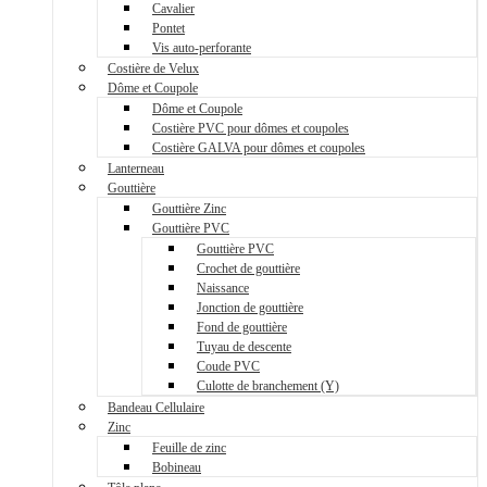
Cavalier
Pontet
Vis auto-perforante
Costière de Velux
Dôme et Coupole
Dôme et Coupole
Costière PVC pour dômes et coupoles
Costière GALVA pour dômes et coupoles
Lanterneau
Gouttière
Gouttière Zinc
Gouttière PVC
Gouttière PVC
Crochet de gouttière
Naissance
Jonction de gouttière
Fond de gouttière
Tuyau de descente
Coude PVC
Culotte de branchement (Y)
Bandeau Cellulaire
Zinc
Feuille de zinc
Bobineau