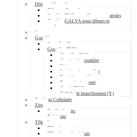
Dôme et Coupole
Dôme et Coupole
Costière PVC pour dômes et coupoles
Costière GALVA pour dômes et
coupoles
Lanterneau
Gouttière
Gouttière Zinc
Gouttière PVC
Gouttière PVC
Crochet de gouttière
Naissance
Jonction de gouttière
Fond de gouttière
Tuyau de descente
Coude PVC
Culotte de branchement (Y)
Bandeau Cellulaire
Zinc
Feuille de zinc
Bobineau
Tôle plane
Tôle plane acier
Tôle plane aluminium