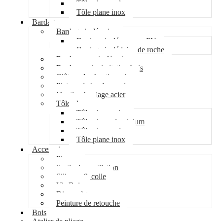
Tôle plane galva
Tôle plane inox
Bardage
Bardage isolé acier
Bardage isolé mousse PU
Bardage isolé laine de roche
Bardage non isolé acier
Bardage acier imitation bois
Clôture de chantier acier
Plateau de bardage acier
Fixation bardage acier
Tôle plane
Tôle plane acier
Tôle plane aluminium
Tôle plane galva
Tôle plane inox
Accessoires
Pipeco
Sortie de ventilation
Silicone & colle
Vis Bois
Disque à tronçonner
Peinture de retouche
Bois