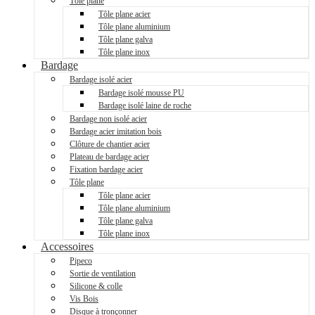
Tôle plane
Tôle plane acier
Tôle plane aluminium
Tôle plane galva
Tôle plane inox
Bardage
Bardage isolé acier
Bardage isolé mousse PU
Bardage isolé laine de roche
Bardage non isolé acier
Bardage acier imitation bois
Clôture de chantier acier
Plateau de bardage acier
Fixation bardage acier
Tôle plane
Tôle plane acier
Tôle plane aluminium
Tôle plane galva
Tôle plane inox
Accessoires
Pipeco
Sortie de ventilation
Silicone & colle
Vis Bois
Disque à tronçonner