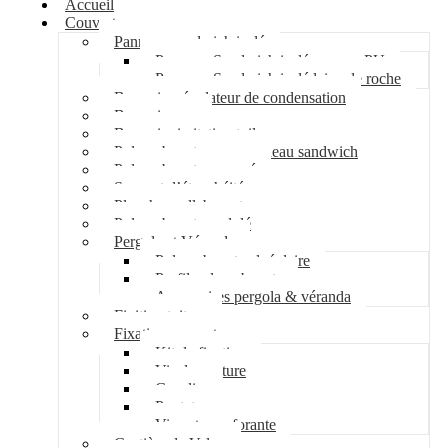
Accueil
Couverture
Panneau sandwich isolé
Panneau Sandwich isolé mousse PU
Panneau Sandwich isolé laine de roche
Bac acier régulateur de condensation
Bac acier sec
Bac acier imitation tuile
Polycarbonate pour panneau sandwich
Polycarbonate nervuré
Support d’étanchéité
Plancher collaborant
Polycarbonate ondulé
Pergola et Véranda
Polycarbonate alvéolaire
Profil polycarbonate
Accessoires pergola & véranda
Finition toiture
Fixation couverture
Kit de fixation
Vis de couture
Cavalier
Pontet
Vis auto-perforante
Costière de Velux