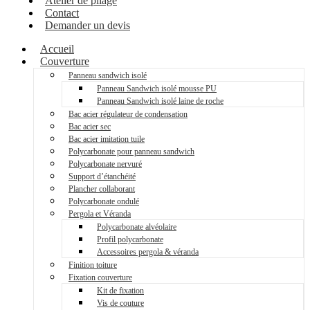
Atelier de pliage
Contact
Demander un devis
Accueil
Couverture
Panneau sandwich isolé
Panneau Sandwich isolé mousse PU
Panneau Sandwich isolé laine de roche
Bac acier régulateur de condensation
Bac acier sec
Bac acier imitation tuile
Polycarbonate pour panneau sandwich
Polycarbonate nervuré
Support d’étanchéité
Plancher collaborant
Polycarbonate ondulé
Pergola et Véranda
Polycarbonate alvéolaire
Profil polycarbonate
Accessoires pergola & véranda
Finition toiture
Fixation couverture
Kit de fixation
Vis de couture