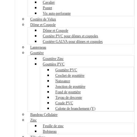
Cavalier
Pontet
Vis auto-perforante
Costière de Velux
Dôme et Coupole
Dôme et Coupole
Costière PVC pour dômes et coupoles
Costière GALVA pour dômes et coupoles
Lanterneau
Gouttière
Gouttière Zinc
Gouttière PVC
Gouttière PVC
Crochet de gouttière
Naissance
Jonction de gouttière
Fond de gouttière
Tuyau de descente
Coude PVC
Culotte de branchement (Y)
Bandeau Cellulaire
Zinc
Feuille de zinc
Bobineau