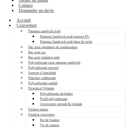
Atelier de pliage
Contact
Demander un devis
Accueil
Couverture
Panneau sandwich isolé
Panneau Sandwich isolé mousse PU
Panneau Sandwich isolé laine de roche
Bac acier régulateur de condensation
Bac acier sec
Bac acier imitation tuile
Polycarbonate pour panneau sandwich
Polycarbonate nervuré
Support d’étanchéité
Plancher collaborant
Polycarbonate ondulé
Pergola et Véranda
Polycarbonate alvéolaire
Profil polycarbonate
Accessoires pergola & véranda
Finition toiture
Fixation couverture
Kit de fixation
Vis de couture