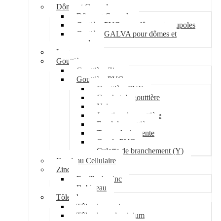
Dôme et Coupole
Dôme et Coupole
Costière PVC pour dômes et coupoles
Costière GALVA pour dômes et
coupoles
Lanterneau
Gouttière
Gouttière Zinc
Gouttière PVC
Gouttière PVC
Crochet de gouttière
Naissance
Jonction de gouttière
Fond de gouttière
Tuyau de descente
Coude PVC
Culotte de branchement (Y)
Bandeau Cellulaire
Zinc
Feuille de zinc
Bobineau
Tôle plane
Tôle plane acier
Tôle plane aluminium