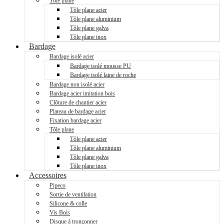
Tôle plane
Tôle plane acier
Tôle plane aluminium
Tôle plane galva
Tôle plane inox
Bardage
Bardage isolé acier
Bardage isolé mousse PU
Bardage isolé laine de roche
Bardage non isolé acier
Bardage acier imitation bois
Clôture de chantier acier
Plateau de bardage acier
Fixation bardage acier
Tôle plane
Tôle plane acier
Tôle plane aluminium
Tôle plane galva
Tôle plane inox
Accessoires
Pipeco
Sortie de ventilation
Silicone & colle
Vis Bois
Disque à tronçonner