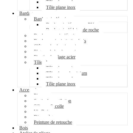
Tôle plane galva
Tôle plane inox
Bardage
Bardage isolé acier
Bardage isolé mousse PU
Bardage isolé laine de roche
Bardage non isolé acier
Bardage acier imitation bois
Clôture de chantier acier
Plateau de bardage acier
Fixation bardage acier
Tôle plane
Tôle plane acier
Tôle plane aluminium
Tôle plane galva
Tôle plane inox
Accessoires
Pipeco
Sortie de ventilation
Silicone & colle
Vis Bois
Disque à tronçonner
Peinture de retouche
Bois