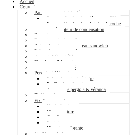
Accueil
Couverture
Panneau sandwich isolé
Panneau Sandwich isolé mousse PU
Panneau Sandwich isolé laine de roche
Bac acier régulateur de condensation
Bac acier sec
Bac acier imitation tuile
Polycarbonate pour panneau sandwich
Polycarbonate nervuré
Support d’étanchéité
Plancher collaborant
Polycarbonate ondulé
Pergola et Véranda
Polycarbonate alvéolaire
Profil polycarbonate
Accessoires pergola & véranda
Finition toiture
Fixation couverture
Kit de fixation
Vis de couture
Cavalier
Pontet
Vis auto-perforante
Costière de Velux