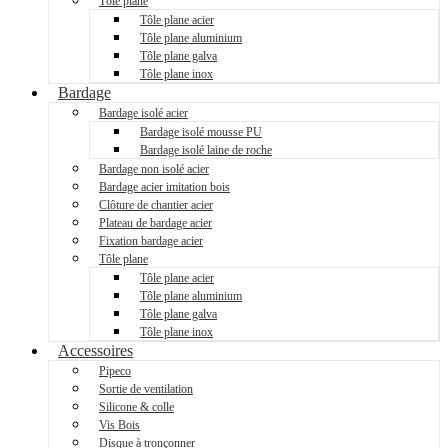
Tôle plane
Tôle plane acier
Tôle plane aluminium
Tôle plane galva
Tôle plane inox
Bardage
Bardage isolé acier
Bardage isolé mousse PU
Bardage isolé laine de roche
Bardage non isolé acier
Bardage acier imitation bois
Clôture de chantier acier
Plateau de bardage acier
Fixation bardage acier
Tôle plane
Tôle plane acier
Tôle plane aluminium
Tôle plane galva
Tôle plane inox
Accessoires
Pipeco
Sortie de ventilation
Silicone & colle
Vis Bois
Disque à tronçonner