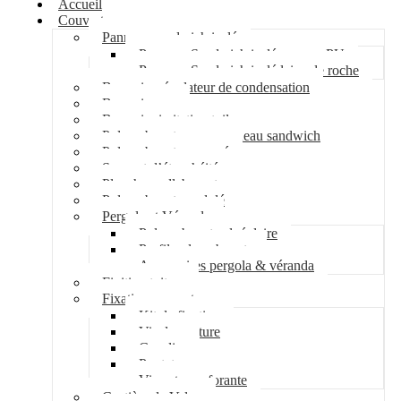
Accueil
Couverture
Panneau sandwich isolé
Panneau Sandwich isolé mousse PU
Panneau Sandwich isolé laine de roche
Bac acier régulateur de condensation
Bac acier sec
Bac acier imitation tuile
Polycarbonate pour panneau sandwich
Polycarbonate nervuré
Support d’étanchéité
Plancher collaborant
Polycarbonate ondulé
Pergola et Véranda
Polycarbonate alvéolaire
Profil polycarbonate
Accessoires pergola & véranda
Finition toiture
Fixation couverture
Kit de fixation
Vis de couture
Cavalier
Pontet
Vis auto-perforante
Costière de Velux