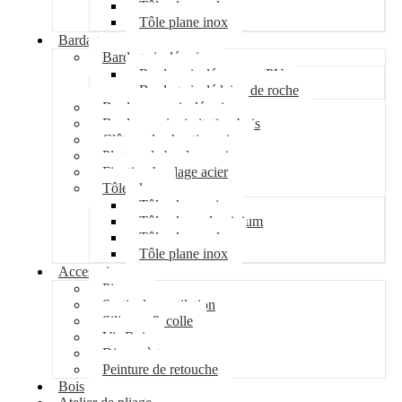
Tôle plane galva
Tôle plane inox
Bardage
Bardage isolé acier
Bardage isolé mousse PU
Bardage isolé laine de roche
Bardage non isolé acier
Bardage acier imitation bois
Clôture de chantier acier
Plateau de bardage acier
Fixation bardage acier
Tôle plane
Tôle plane acier
Tôle plane aluminium
Tôle plane galva
Tôle plane inox
Accessoires
Pipeco
Sortie de ventilation
Silicone & colle
Vis Bois
Disque à tronçonner
Peinture de retouche
Bois