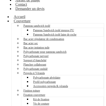
Atelier de pliage
Contact
Demander un devis
Accueil
Couverture
Panneau sandwich isolé
Panneau Sandwich isolé mousse PU
Panneau Sandwich isolé laine de roche
Bac acier régulateur de condensation
Bac acier sec
Bac acier imitation tuile
Polycarbonate pour panneau sandwich
Polycarbonate nervuré
Support d’étanchéité
Plancher collaborant
Polycarbonate ondulé
Pergola et Véranda
Polycarbonate alvéolaire
Profil polycarbonate
Accessoires pergola & véranda
Finition toiture
Fixation couverture
Kit de fixation
Vis de couture