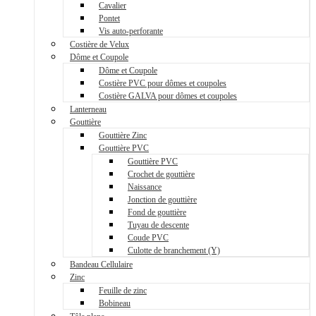
Cavalier
Pontet
Vis auto-perforante
Costière de Velux
Dôme et Coupole
Dôme et Coupole
Costière PVC pour dômes et coupoles
Costière GALVA pour dômes et coupoles
Lanterneau
Gouttière
Gouttière Zinc
Gouttière PVC
Gouttière PVC
Crochet de gouttière
Naissance
Jonction de gouttière
Fond de gouttière
Tuyau de descente
Coude PVC
Culotte de branchement (Y)
Bandeau Cellulaire
Zinc
Feuille de zinc
Bobineau