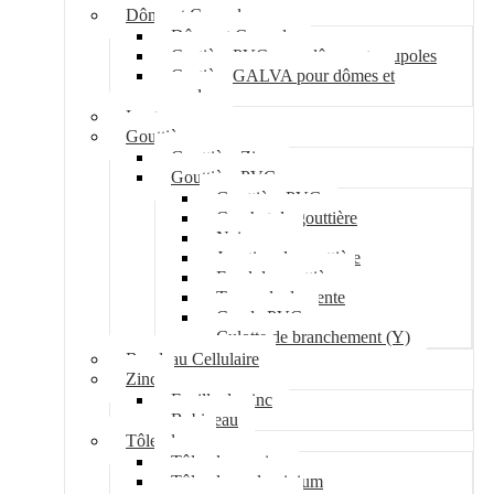
Dôme et Coupole
Dôme et Coupole
Costière PVC pour dômes et coupoles
Costière GALVA pour dômes et
coupoles
Lanterneau
Gouttière
Gouttière Zinc
Gouttière PVC
Gouttière PVC
Crochet de gouttière
Naissance
Jonction de gouttière
Fond de gouttière
Tuyau de descente
Coude PVC
Culotte de branchement (Y)
Bandeau Cellulaire
Zinc
Feuille de zinc
Bobineau
Tôle plane
Tôle plane acier
Tôle plane aluminium