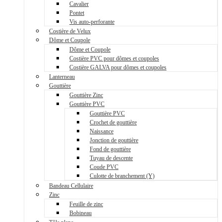
Cavalier
Pontet
Vis auto-perforante
Costière de Velux
Dôme et Coupole
Dôme et Coupole
Costière PVC pour dômes et coupoles
Costière GALVA pour dômes et coupoles
Lanterneau
Gouttière
Gouttière Zinc
Gouttière PVC
Gouttière PVC
Crochet de gouttière
Naissance
Jonction de gouttière
Fond de gouttière
Tuyau de descente
Coude PVC
Culotte de branchement (Y)
Bandeau Cellulaire
Zinc
Feuille de zinc
Bobineau