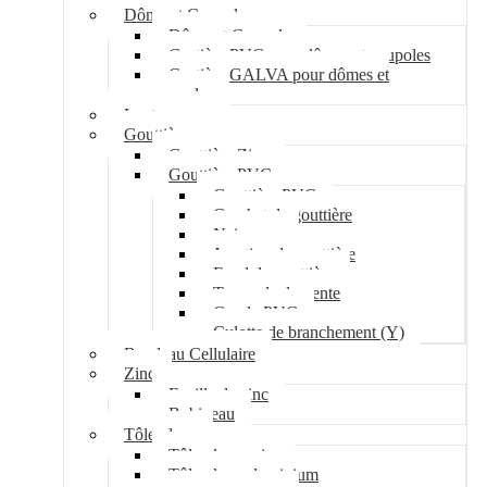
Dôme et Coupole
Dôme et Coupole
Costière PVC pour dômes et coupoles
Costière GALVA pour dômes et
coupoles
Lanterneau
Gouttière
Gouttière Zinc
Gouttière PVC
Gouttière PVC
Crochet de gouttière
Naissance
Jonction de gouttière
Fond de gouttière
Tuyau de descente
Coude PVC
Culotte de branchement (Y)
Bandeau Cellulaire
Zinc
Feuille de zinc
Bobineau
Tôle plane
Tôle plane acier
Tôle plane aluminium