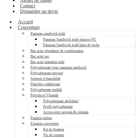
Atelier de pliage
Contact
Demander un devis
Accueil
Couverture
Panneau sandwich isolé
Panneau Sandwich isolé mousse PU
Panneau Sandwich isolé laine de roche
Bac acier régulateur de condensation
Bac acier sec
Bac acier imitation tuile
Polycarbonate pour panneau sandwich
Polycarbonate nervuré
Support d’étanchéité
Plancher collaborant
Polycarbonate ondulé
Pergola et Véranda
Polycarbonate alvéolaire
Profil polycarbonate
Accessoires pergola & véranda
Finition toiture
Fixation couverture
Kit de fixation
Vis de couture