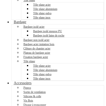
Tôle plane
Tôle plane acier
Tôle plane aluminium
Tôle plane galva
Tôle plane inox
Bardage
Bardage isolé acier
Bardage isolé mousse PU
Bardage isolé laine de roche
Bardage non isolé acier
Bardage acier imitation bois
Clôture de chantier acier
Plateau de bardage acier
Fixation bardage acier
Tôle plane
Tôle plane acier
Tôle plane aluminium
Tôle plane galva
Tôle plane inox
Accessoires
Pipeco
Sortie de ventilation
Silicone & colle
Vis Bois
Disque à tronçonner