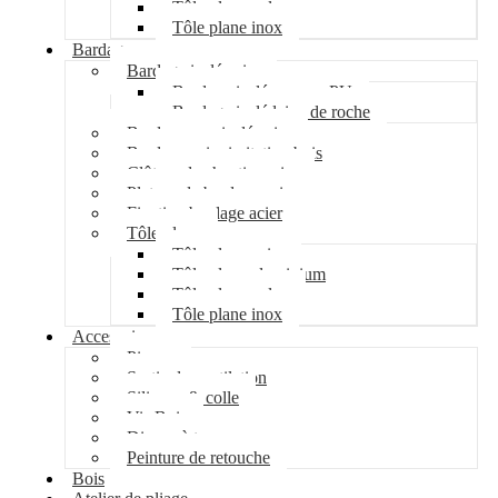
Tôle plane galva
Tôle plane inox
Bardage
Bardage isolé acier
Bardage isolé mousse PU
Bardage isolé laine de roche
Bardage non isolé acier
Bardage acier imitation bois
Clôture de chantier acier
Plateau de bardage acier
Fixation bardage acier
Tôle plane
Tôle plane acier
Tôle plane aluminium
Tôle plane galva
Tôle plane inox
Accessoires
Pipeco
Sortie de ventilation
Silicone & colle
Vis Bois
Disque à tronçonner
Peinture de retouche
Bois