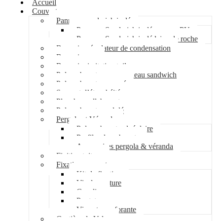
Accueil
Couverture
Panneau sandwich isolé
Panneau Sandwich isolé mousse PU
Panneau Sandwich isolé laine de roche
Bac acier régulateur de condensation
Bac acier sec
Bac acier imitation tuile
Polycarbonate pour panneau sandwich
Polycarbonate nervuré
Support d’étanchéité
Plancher collaborant
Polycarbonate ondulé
Pergola et Véranda
Polycarbonate alvéolaire
Profil polycarbonate
Accessoires pergola & véranda
Finition toiture
Fixation couverture
Kit de fixation
Vis de couture
Cavalier
Pontet
Vis auto-perforante
Costière de Velux