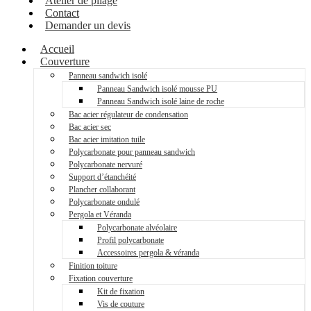
Atelier de pliage
Contact
Demander un devis
Accueil
Couverture
Panneau sandwich isolé
Panneau Sandwich isolé mousse PU
Panneau Sandwich isolé laine de roche
Bac acier régulateur de condensation
Bac acier sec
Bac acier imitation tuile
Polycarbonate pour panneau sandwich
Polycarbonate nervuré
Support d’étanchéité
Plancher collaborant
Polycarbonate ondulé
Pergola et Véranda
Polycarbonate alvéolaire
Profil polycarbonate
Accessoires pergola & véranda
Finition toiture
Fixation couverture
Kit de fixation
Vis de couture