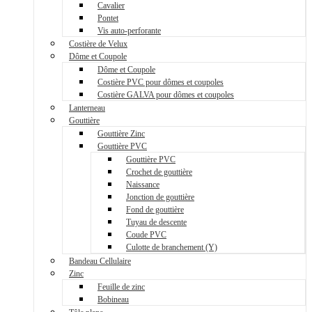
Cavalier
Pontet
Vis auto-perforante
Costière de Velux
Dôme et Coupole
Dôme et Coupole
Costière PVC pour dômes et coupoles
Costière GALVA pour dômes et coupoles
Lanterneau
Gouttière
Gouttière Zinc
Gouttière PVC
Gouttière PVC
Crochet de gouttière
Naissance
Jonction de gouttière
Fond de gouttière
Tuyau de descente
Coude PVC
Culotte de branchement (Y)
Bandeau Cellulaire
Zinc
Feuille de zinc
Bobineau