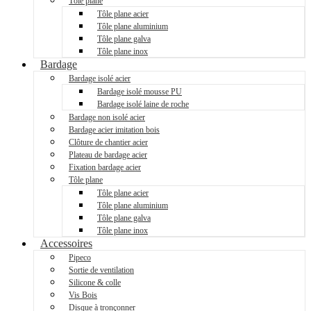
Tôle plane
Tôle plane acier
Tôle plane aluminium
Tôle plane galva
Tôle plane inox
Bardage
Bardage isolé acier
Bardage isolé mousse PU
Bardage isolé laine de roche
Bardage non isolé acier
Bardage acier imitation bois
Clôture de chantier acier
Plateau de bardage acier
Fixation bardage acier
Tôle plane
Tôle plane acier
Tôle plane aluminium
Tôle plane galva
Tôle plane inox
Accessoires
Pipeco
Sortie de ventilation
Silicone & colle
Vis Bois
Disque à tronçonner