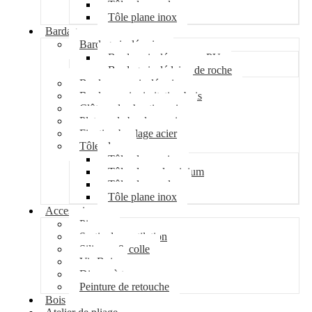
Tôle plane galva
Tôle plane inox
Bardage
Bardage isolé acier
Bardage isolé mousse PU
Bardage isolé laine de roche
Bardage non isolé acier
Bardage acier imitation bois
Clôture de chantier acier
Plateau de bardage acier
Fixation bardage acier
Tôle plane
Tôle plane acier
Tôle plane aluminium
Tôle plane galva
Tôle plane inox
Accessoires
Pipeco
Sortie de ventilation
Silicone & colle
Vis Bois
Disque à tronçonner
Peinture de retouche
Bois