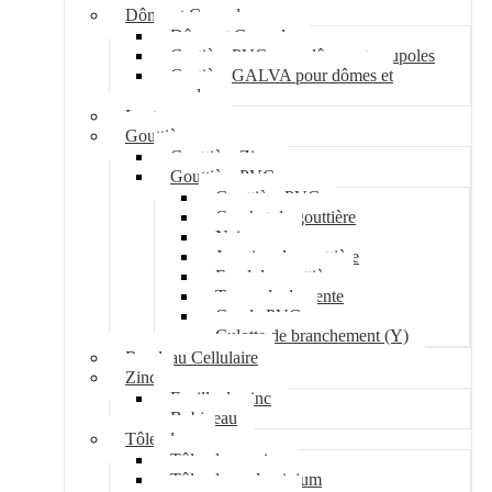
Dôme et Coupole
Dôme et Coupole
Costière PVC pour dômes et coupoles
Costière GALVA pour dômes et
coupoles
Lanterneau
Gouttière
Gouttière Zinc
Gouttière PVC
Gouttière PVC
Crochet de gouttière
Naissance
Jonction de gouttière
Fond de gouttière
Tuyau de descente
Coude PVC
Culotte de branchement (Y)
Bandeau Cellulaire
Zinc
Feuille de zinc
Bobineau
Tôle plane
Tôle plane acier
Tôle plane aluminium