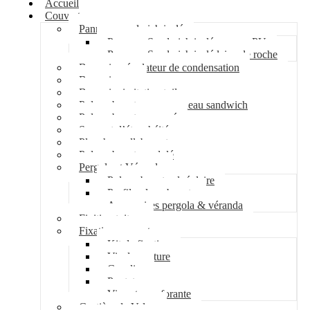
Accueil
Couverture
Panneau sandwich isolé
Panneau Sandwich isolé mousse PU
Panneau Sandwich isolé laine de roche
Bac acier régulateur de condensation
Bac acier sec
Bac acier imitation tuile
Polycarbonate pour panneau sandwich
Polycarbonate nervuré
Support d’étanchéité
Plancher collaborant
Polycarbonate ondulé
Pergola et Véranda
Polycarbonate alvéolaire
Profil polycarbonate
Accessoires pergola & véranda
Finition toiture
Fixation couverture
Kit de fixation
Vis de couture
Cavalier
Pontet
Vis auto-perforante
Costière de Velux