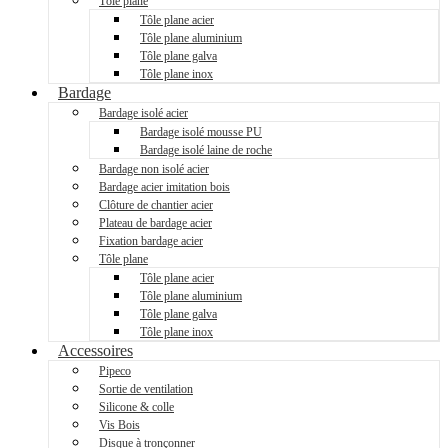
Tôle plane
Tôle plane acier
Tôle plane aluminium
Tôle plane galva
Tôle plane inox
Bardage
Bardage isolé acier
Bardage isolé mousse PU
Bardage isolé laine de roche
Bardage non isolé acier
Bardage acier imitation bois
Clôture de chantier acier
Plateau de bardage acier
Fixation bardage acier
Tôle plane
Tôle plane acier
Tôle plane aluminium
Tôle plane galva
Tôle plane inox
Accessoires
Pipeco
Sortie de ventilation
Silicone & colle
Vis Bois
Disque à tronçonner