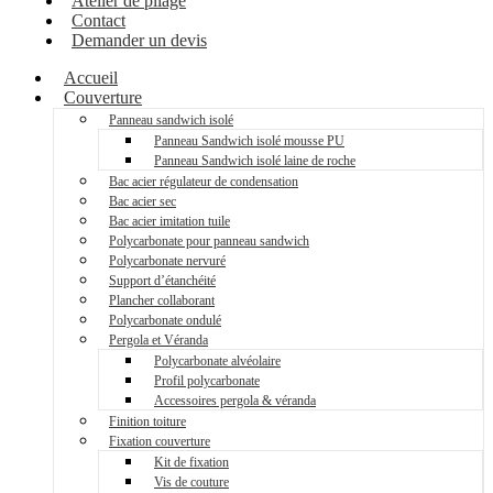
Atelier de pliage
Contact
Demander un devis
Accueil
Couverture
Panneau sandwich isolé
Panneau Sandwich isolé mousse PU
Panneau Sandwich isolé laine de roche
Bac acier régulateur de condensation
Bac acier sec
Bac acier imitation tuile
Polycarbonate pour panneau sandwich
Polycarbonate nervuré
Support d’étanchéité
Plancher collaborant
Polycarbonate ondulé
Pergola et Véranda
Polycarbonate alvéolaire
Profil polycarbonate
Accessoires pergola & véranda
Finition toiture
Fixation couverture
Kit de fixation
Vis de couture