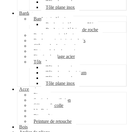
Tôle plane galva
Tôle plane inox
Bardage
Bardage isolé acier
Bardage isolé mousse PU
Bardage isolé laine de roche
Bardage non isolé acier
Bardage acier imitation bois
Clôture de chantier acier
Plateau de bardage acier
Fixation bardage acier
Tôle plane
Tôle plane acier
Tôle plane aluminium
Tôle plane galva
Tôle plane inox
Accessoires
Pipeco
Sortie de ventilation
Silicone & colle
Vis Bois
Disque à tronçonner
Peinture de retouche
Bois