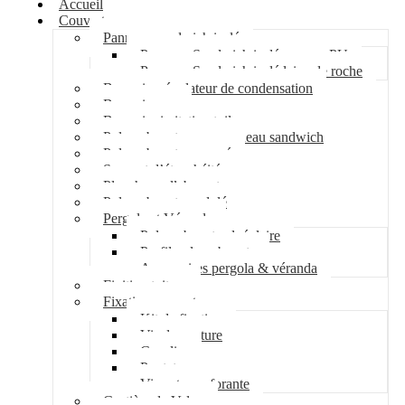
Accueil
Couverture
Panneau sandwich isolé
Panneau Sandwich isolé mousse PU
Panneau Sandwich isolé laine de roche
Bac acier régulateur de condensation
Bac acier sec
Bac acier imitation tuile
Polycarbonate pour panneau sandwich
Polycarbonate nervuré
Support d’étanchéité
Plancher collaborant
Polycarbonate ondulé
Pergola et Véranda
Polycarbonate alvéolaire
Profil polycarbonate
Accessoires pergola & véranda
Finition toiture
Fixation couverture
Kit de fixation
Vis de couture
Cavalier
Pontet
Vis auto-perforante
Costière de Velux