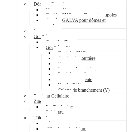
Dôme et Coupole
Dôme et Coupole
Costière PVC pour dômes et coupoles
Costière GALVA pour dômes et
coupoles
Lanterneau
Gouttière
Gouttière Zinc
Gouttière PVC
Gouttière PVC
Crochet de gouttière
Naissance
Jonction de gouttière
Fond de gouttière
Tuyau de descente
Coude PVC
Culotte de branchement (Y)
Bandeau Cellulaire
Zinc
Feuille de zinc
Bobineau
Tôle plane
Tôle plane acier
Tôle plane aluminium