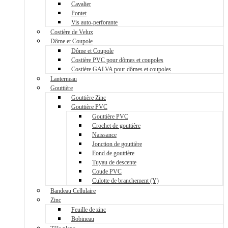
Cavalier
Pontet
Vis auto-perforante
Costière de Velux
Dôme et Coupole
Dôme et Coupole
Costière PVC pour dômes et coupoles
Costière GALVA pour dômes et coupoles
Lanterneau
Gouttière
Gouttière Zinc
Gouttière PVC
Gouttière PVC
Crochet de gouttière
Naissance
Jonction de gouttière
Fond de gouttière
Tuyau de descente
Coude PVC
Culotte de branchement (Y)
Bandeau Cellulaire
Zinc
Feuille de zinc
Bobineau