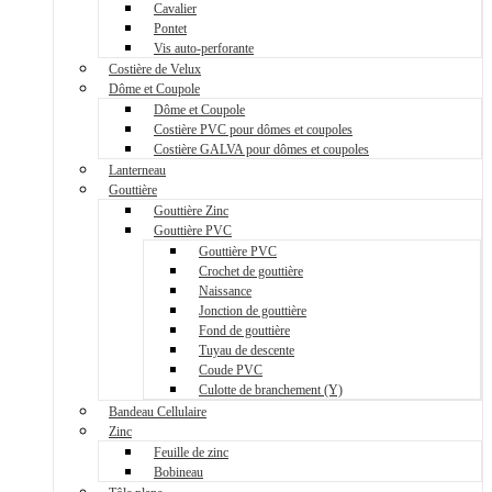
Cavalier
Pontet
Vis auto-perforante
Costière de Velux
Dôme et Coupole
Dôme et Coupole
Costière PVC pour dômes et coupoles
Costière GALVA pour dômes et coupoles
Lanterneau
Gouttière
Gouttière Zinc
Gouttière PVC
Gouttière PVC
Crochet de gouttière
Naissance
Jonction de gouttière
Fond de gouttière
Tuyau de descente
Coude PVC
Culotte de branchement (Y)
Bandeau Cellulaire
Zinc
Feuille de zinc
Bobineau