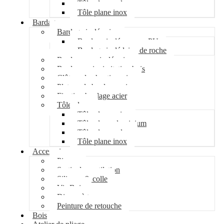
Tôle plane galva
Tôle plane inox
Bardage
Bardage isolé acier
Bardage isolé mousse PU
Bardage isolé laine de roche
Bardage non isolé acier
Bardage acier imitation bois
Clôture de chantier acier
Plateau de bardage acier
Fixation bardage acier
Tôle plane
Tôle plane acier
Tôle plane aluminium
Tôle plane galva
Tôle plane inox
Accessoires
Pipeco
Sortie de ventilation
Silicone & colle
Vis Bois
Disque à tronçonner
Peinture de retouche
Bois