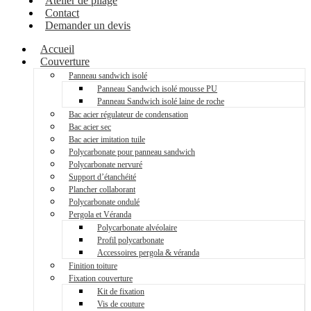
Atelier de pliage
Contact
Demander un devis
Accueil
Couverture
Panneau sandwich isolé
Panneau Sandwich isolé mousse PU
Panneau Sandwich isolé laine de roche
Bac acier régulateur de condensation
Bac acier sec
Bac acier imitation tuile
Polycarbonate pour panneau sandwich
Polycarbonate nervuré
Support d’étanchéité
Plancher collaborant
Polycarbonate ondulé
Pergola et Véranda
Polycarbonate alvéolaire
Profil polycarbonate
Accessoires pergola & véranda
Finition toiture
Fixation couverture
Kit de fixation
Vis de couture