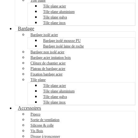
Tôle plane
Tôle plane acier
Tôle plane aluminium
Tôle plane galva
Tôle plane inox
Bardage
Bardage isolé acier
Bardage isolé mousse PU
Bardage isolé laine de roche
Bardage non isolé acier
Bardage acier imitation bois
Clôture de chantier acier
Plateau de bardage acier
Fixation bardage acier
Tôle plane
Tôle plane acier
Tôle plane aluminium
Tôle plane galva
Tôle plane inox
Accessoires
Pipeco
Sortie de ventilation
Silicone & colle
Vis Bois
Disque à tronçonner