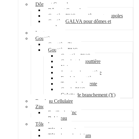
Dôme et Coupole
Dôme et Coupole
Costière PVC pour dômes et coupoles
Costière GALVA pour dômes et
coupoles
Lanterneau
Gouttière
Gouttière Zinc
Gouttière PVC
Gouttière PVC
Crochet de gouttière
Naissance
Jonction de gouttière
Fond de gouttière
Tuyau de descente
Coude PVC
Culotte de branchement (Y)
Bandeau Cellulaire
Zinc
Feuille de zinc
Bobineau
Tôle plane
Tôle plane acier
Tôle plane aluminium