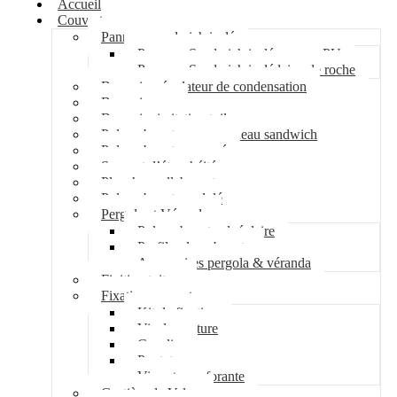
Accueil
Couverture
Panneau sandwich isolé
Panneau Sandwich isolé mousse PU
Panneau Sandwich isolé laine de roche
Bac acier régulateur de condensation
Bac acier sec
Bac acier imitation tuile
Polycarbonate pour panneau sandwich
Polycarbonate nervuré
Support d’étanchéité
Plancher collaborant
Polycarbonate ondulé
Pergola et Véranda
Polycarbonate alvéolaire
Profil polycarbonate
Accessoires pergola & véranda
Finition toiture
Fixation couverture
Kit de fixation
Vis de couture
Cavalier
Pontet
Vis auto-perforante
Costière de Velux