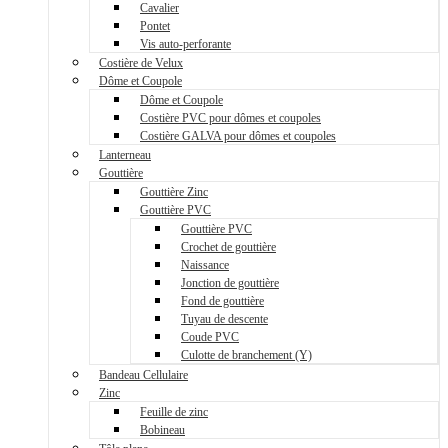
Cavalier
Pontet
Vis auto-perforante
Costière de Velux
Dôme et Coupole
Dôme et Coupole
Costière PVC pour dômes et coupoles
Costière GALVA pour dômes et coupoles
Lanterneau
Gouttière
Gouttière Zinc
Gouttière PVC
Gouttière PVC
Crochet de gouttière
Naissance
Jonction de gouttière
Fond de gouttière
Tuyau de descente
Coude PVC
Culotte de branchement (Y)
Bandeau Cellulaire
Zinc
Feuille de zinc
Bobineau