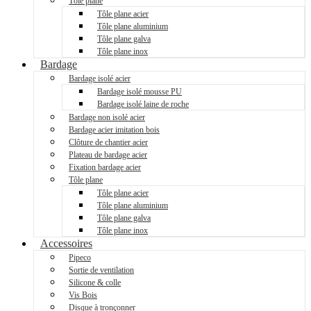
Tôle plane
Tôle plane acier
Tôle plane aluminium
Tôle plane galva
Tôle plane inox
Bardage
Bardage isolé acier
Bardage isolé mousse PU
Bardage isolé laine de roche
Bardage non isolé acier
Bardage acier imitation bois
Clôture de chantier acier
Plateau de bardage acier
Fixation bardage acier
Tôle plane
Tôle plane acier
Tôle plane aluminium
Tôle plane galva
Tôle plane inox
Accessoires
Pipeco
Sortie de ventilation
Silicone & colle
Vis Bois
Disque à tronçonner