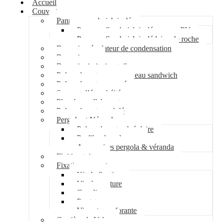
Accueil
Couverture
Panneau sandwich isolé
Panneau Sandwich isolé mousse PU
Panneau Sandwich isolé laine de roche
Bac acier régulateur de condensation
Bac acier sec
Bac acier imitation tuile
Polycarbonate pour panneau sandwich
Polycarbonate nervuré
Support d’étanchéité
Plancher collaborant
Polycarbonate ondulé
Pergola et Véranda
Polycarbonate alvéolaire
Profil polycarbonate
Accessoires pergola & véranda
Finition toiture
Fixation couverture
Kit de fixation
Vis de couture
Cavalier
Pontet
Vis auto-perforante
Costière de Velux