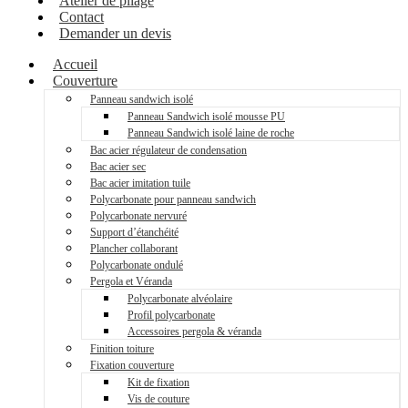
Atelier de pliage
Contact
Demander un devis
Accueil
Couverture
Panneau sandwich isolé
Panneau Sandwich isolé mousse PU
Panneau Sandwich isolé laine de roche
Bac acier régulateur de condensation
Bac acier sec
Bac acier imitation tuile
Polycarbonate pour panneau sandwich
Polycarbonate nervuré
Support d’étanchéité
Plancher collaborant
Polycarbonate ondulé
Pergola et Véranda
Polycarbonate alvéolaire
Profil polycarbonate
Accessoires pergola & véranda
Finition toiture
Fixation couverture
Kit de fixation
Vis de couture