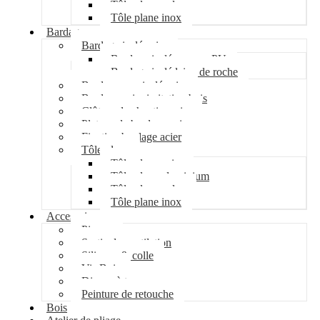
Tôle plane galva
Tôle plane inox
Bardage
Bardage isolé acier
Bardage isolé mousse PU
Bardage isolé laine de roche
Bardage non isolé acier
Bardage acier imitation bois
Clôture de chantier acier
Plateau de bardage acier
Fixation bardage acier
Tôle plane
Tôle plane acier
Tôle plane aluminium
Tôle plane galva
Tôle plane inox
Accessoires
Pipeco
Sortie de ventilation
Silicone & colle
Vis Bois
Disque à tronçonner
Peinture de retouche
Bois