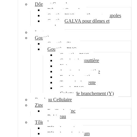
Dôme et Coupole
Dôme et Coupole
Costière PVC pour dômes et coupoles
Costière GALVA pour dômes et
coupoles
Lanterneau
Gouttière
Gouttière Zinc
Gouttière PVC
Gouttière PVC
Crochet de gouttière
Naissance
Jonction de gouttière
Fond de gouttière
Tuyau de descente
Coude PVC
Culotte de branchement (Y)
Bandeau Cellulaire
Zinc
Feuille de zinc
Bobineau
Tôle plane
Tôle plane acier
Tôle plane aluminium