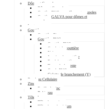
Dôme et Coupole
Dôme et Coupole
Costière PVC pour dômes et coupoles
Costière GALVA pour dômes et
coupoles
Lanterneau
Gouttière
Gouttière Zinc
Gouttière PVC
Gouttière PVC
Crochet de gouttière
Naissance
Jonction de gouttière
Fond de gouttière
Tuyau de descente
Coude PVC
Culotte de branchement (Y)
Bandeau Cellulaire
Zinc
Feuille de zinc
Bobineau
Tôle plane
Tôle plane acier
Tôle plane aluminium