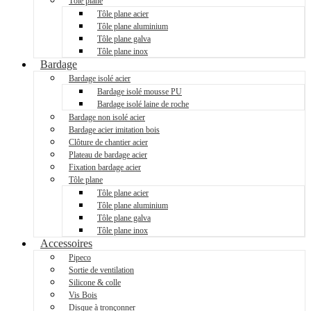
Tôle plane
Tôle plane acier
Tôle plane aluminium
Tôle plane galva
Tôle plane inox
Bardage
Bardage isolé acier
Bardage isolé mousse PU
Bardage isolé laine de roche
Bardage non isolé acier
Bardage acier imitation bois
Clôture de chantier acier
Plateau de bardage acier
Fixation bardage acier
Tôle plane
Tôle plane acier
Tôle plane aluminium
Tôle plane galva
Tôle plane inox
Accessoires
Pipeco
Sortie de ventilation
Silicone & colle
Vis Bois
Disque à tronçonner