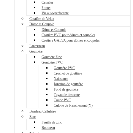
Cavalier
Pontet
Vis auto-perforante
Costière de Velux
Dôme et Coupole
Dôme et Coupole
Costière PVC pour dômes et coupoles
Costière GALVA pour dômes et coupoles
Lanterneau
Gouttière
Gouttière Zinc
Gouttière PVC
Gouttière PVC
Crochet de gouttière
Naissance
Jonction de gouttière
Fond de gouttière
Tuyau de descente
Coude PVC
Culotte de branchement (Y)
Bandeau Cellulaire
Zinc
Feuille de zinc
Bobineau