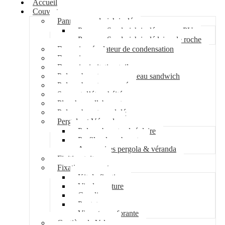
Accueil
Couverture
Panneau sandwich isolé
Panneau Sandwich isolé mousse PU
Panneau Sandwich isolé laine de roche
Bac acier régulateur de condensation
Bac acier sec
Bac acier imitation tuile
Polycarbonate pour panneau sandwich
Polycarbonate nervuré
Support d’étanchéité
Plancher collaborant
Polycarbonate ondulé
Pergola et Véranda
Polycarbonate alvéolaire
Profil polycarbonate
Accessoires pergola & véranda
Finition toiture
Fixation couverture
Kit de fixation
Vis de couture
Cavalier
Pontet
Vis auto-perforante
Costière de Velux