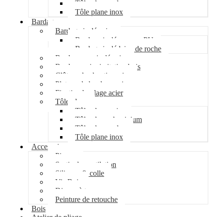
Tôle plane galva
Tôle plane inox
Bardage
Bardage isolé acier
Bardage isolé mousse PU
Bardage isolé laine de roche
Bardage non isolé acier
Bardage acier imitation bois
Clôture de chantier acier
Plateau de bardage acier
Fixation bardage acier
Tôle plane
Tôle plane acier
Tôle plane aluminium
Tôle plane galva
Tôle plane inox
Accessoires
Pipeco
Sortie de ventilation
Silicone & colle
Vis Bois
Disque à tronçonner
Peinture de retouche
Bois