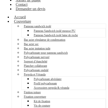
Atelier de pliage
Contact
Demander un devis
Accueil
Couverture
Panneau sandwich isolé
Panneau Sandwich isolé mousse PU
Panneau Sandwich isolé laine de roche
Bac acier régulateur de condensation
Bac acier sec
Bac acier imitation tuile
Polycarbonate pour panneau sandwich
Polycarbonate nervuré
Support d’étanchéité
Plancher collaborant
Polycarbonate ondulé
Pergola et Véranda
Polycarbonate alvéolaire
Profil polycarbonate
Accessoires pergola & véranda
Finition toiture
Fixation couverture
Kit de fixation
Vis de couture