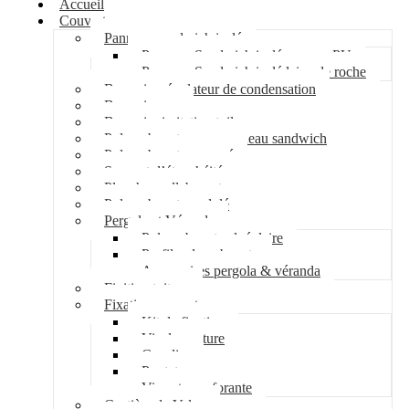
Accueil
Couverture
Panneau sandwich isolé
Panneau Sandwich isolé mousse PU
Panneau Sandwich isolé laine de roche
Bac acier régulateur de condensation
Bac acier sec
Bac acier imitation tuile
Polycarbonate pour panneau sandwich
Polycarbonate nervuré
Support d’étanchéité
Plancher collaborant
Polycarbonate ondulé
Pergola et Véranda
Polycarbonate alvéolaire
Profil polycarbonate
Accessoires pergola & véranda
Finition toiture
Fixation couverture
Kit de fixation
Vis de couture
Cavalier
Pontet
Vis auto-perforante
Costière de Velux