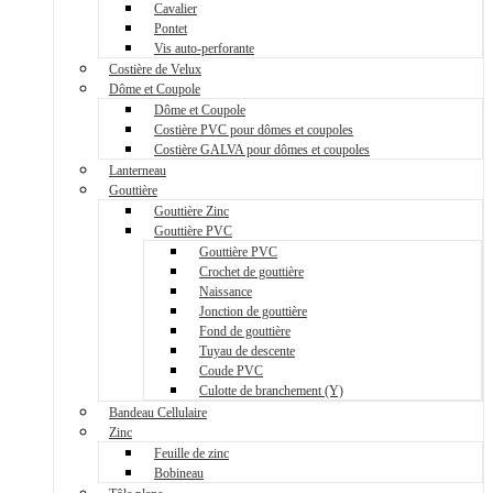
Cavalier
Pontet
Vis auto-perforante
Costière de Velux
Dôme et Coupole
Dôme et Coupole
Costière PVC pour dômes et coupoles
Costière GALVA pour dômes et coupoles
Lanterneau
Gouttière
Gouttière Zinc
Gouttière PVC
Gouttière PVC
Crochet de gouttière
Naissance
Jonction de gouttière
Fond de gouttière
Tuyau de descente
Coude PVC
Culotte de branchement (Y)
Bandeau Cellulaire
Zinc
Feuille de zinc
Bobineau