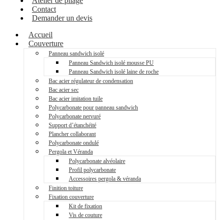
Atelier de pliage
Contact
Demander un devis
Accueil
Couverture
Panneau sandwich isolé
Panneau Sandwich isolé mousse PU
Panneau Sandwich isolé laine de roche
Bac acier régulateur de condensation
Bac acier sec
Bac acier imitation tuile
Polycarbonate pour panneau sandwich
Polycarbonate nervuré
Support d’étanchéité
Plancher collaborant
Polycarbonate ondulé
Pergola et Véranda
Polycarbonate alvéolaire
Profil polycarbonate
Accessoires pergola & véranda
Finition toiture
Fixation couverture
Kit de fixation
Vis de couture