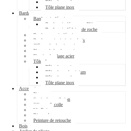
Tôle plane galva
Tôle plane inox
Bardage
Bardage isolé acier
Bardage isolé mousse PU
Bardage isolé laine de roche
Bardage non isolé acier
Bardage acier imitation bois
Clôture de chantier acier
Plateau de bardage acier
Fixation bardage acier
Tôle plane
Tôle plane acier
Tôle plane aluminium
Tôle plane galva
Tôle plane inox
Accessoires
Pipeco
Sortie de ventilation
Silicone & colle
Vis Bois
Disque à tronçonner
Peinture de retouche
Bois