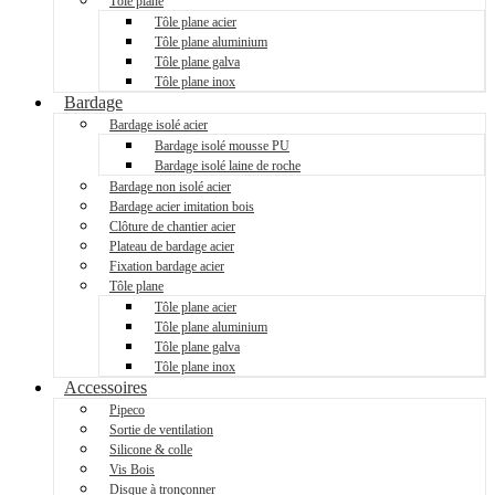
Tôle plane
Tôle plane acier
Tôle plane aluminium
Tôle plane galva
Tôle plane inox
Bardage
Bardage isolé acier
Bardage isolé mousse PU
Bardage isolé laine de roche
Bardage non isolé acier
Bardage acier imitation bois
Clôture de chantier acier
Plateau de bardage acier
Fixation bardage acier
Tôle plane
Tôle plane acier
Tôle plane aluminium
Tôle plane galva
Tôle plane inox
Accessoires
Pipeco
Sortie de ventilation
Silicone & colle
Vis Bois
Disque à tronçonner