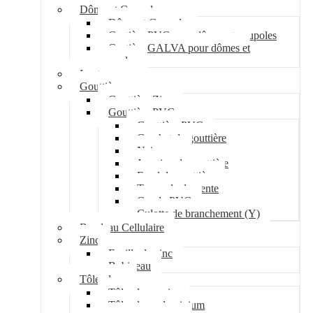
Dôme et Coupole
Dôme et Coupole
Costière PVC pour dômes et coupoles
Costière GALVA pour dômes et
coupoles
Lanterneau
Gouttière
Gouttière Zinc
Gouttière PVC
Gouttière PVC
Crochet de gouttière
Naissance
Jonction de gouttière
Fond de gouttière
Tuyau de descente
Coude PVC
Culotte de branchement (Y)
Bandeau Cellulaire
Zinc
Feuille de zinc
Bobineau
Tôle plane
Tôle plane acier
Tôle plane aluminium