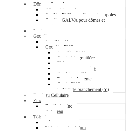
Dôme et Coupole
Dôme et Coupole
Costière PVC pour dômes et coupoles
Costière GALVA pour dômes et
coupoles
Lanterneau
Gouttière
Gouttière Zinc
Gouttière PVC
Gouttière PVC
Crochet de gouttière
Naissance
Jonction de gouttière
Fond de gouttière
Tuyau de descente
Coude PVC
Culotte de branchement (Y)
Bandeau Cellulaire
Zinc
Feuille de zinc
Bobineau
Tôle plane
Tôle plane acier
Tôle plane aluminium