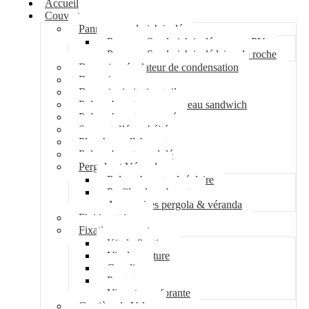
Accueil
Couverture
Panneau sandwich isolé
Panneau Sandwich isolé mousse PU
Panneau Sandwich isolé laine de roche
Bac acier régulateur de condensation
Bac acier sec
Bac acier imitation tuile
Polycarbonate pour panneau sandwich
Polycarbonate nervuré
Support d’étanchéité
Plancher collaborant
Polycarbonate ondulé
Pergola et Véranda
Polycarbonate alvéolaire
Profil polycarbonate
Accessoires pergola & véranda
Finition toiture
Fixation couverture
Kit de fixation
Vis de couture
Cavalier
Pontet
Vis auto-perforante
Costière de Velux