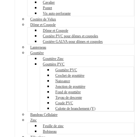
Cavalier
Pontet
Vis auto-perforante
Costière de Velux
Dôme et Coupole
Dôme et Coupole
Costière PVC pour dômes et coupoles
Costière GALVA pour dômes et coupoles
Lanterneau
Gouttière
Gouttière Zinc
Gouttière PVC
Gouttière PVC
Crochet de gouttière
Naissance
Jonction de gouttière
Fond de gouttière
Tuyau de descente
Coude PVC
Culotte de branchement (Y)
Bandeau Cellulaire
Zinc
Feuille de zinc
Bobineau