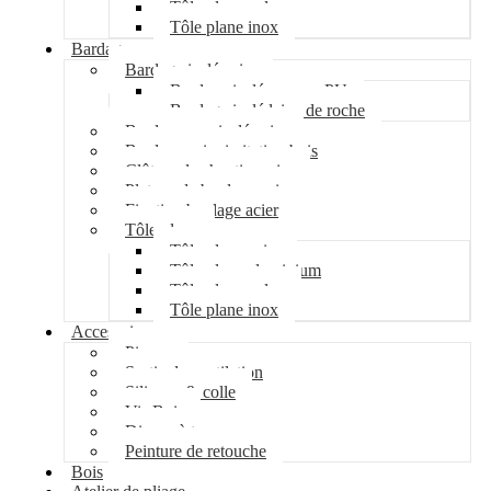
Tôle plane galva
Tôle plane inox
Bardage
Bardage isolé acier
Bardage isolé mousse PU
Bardage isolé laine de roche
Bardage non isolé acier
Bardage acier imitation bois
Clôture de chantier acier
Plateau de bardage acier
Fixation bardage acier
Tôle plane
Tôle plane acier
Tôle plane aluminium
Tôle plane galva
Tôle plane inox
Accessoires
Pipeco
Sortie de ventilation
Silicone & colle
Vis Bois
Disque à tronçonner
Peinture de retouche
Bois