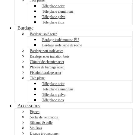
Tôle plane
Tôle plane acier
Tôle plane aluminium
Tôle plane galva
Tôle plane inox
Bardage
Bardage isolé acier
Bardage isolé mousse PU
Bardage isolé laine de roche
Bardage non isolé acier
Bardage acier imitation bois
Clôture de chantier acier
Plateau de bardage acier
Fixation bardage acier
Tôle plane
Tôle plane acier
Tôle plane aluminium
Tôle plane galva
Tôle plane inox
Accessoires
Pipeco
Sortie de ventilation
Silicone & colle
Vis Bois
Disque à tronçonner