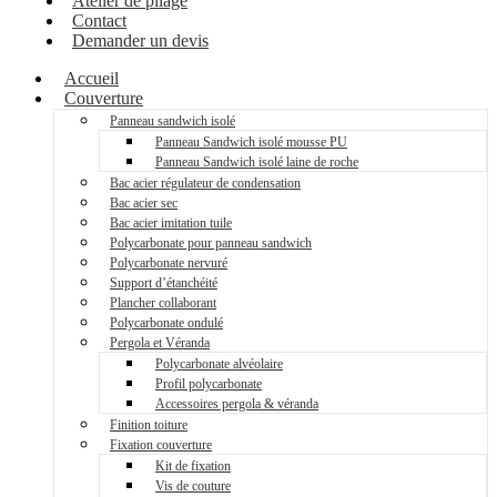
Atelier de pliage
Contact
Demander un devis
Accueil
Couverture
Panneau sandwich isolé
Panneau Sandwich isolé mousse PU
Panneau Sandwich isolé laine de roche
Bac acier régulateur de condensation
Bac acier sec
Bac acier imitation tuile
Polycarbonate pour panneau sandwich
Polycarbonate nervuré
Support d’étanchéité
Plancher collaborant
Polycarbonate ondulé
Pergola et Véranda
Polycarbonate alvéolaire
Profil polycarbonate
Accessoires pergola & véranda
Finition toiture
Fixation couverture
Kit de fixation
Vis de couture