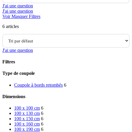
J'ai une question
J'ai une question
Voir
Masquer
Filtres
6 articles
J'ai une question
Filtres
Close
Type de coupole
Filters
Coupole à bords retombés
6
Dimensions
100 x 100 cm
6
100 x 130 cm
6
100 x 150 cm
6
100 x 160 cm
6
100 x 190 cm
6