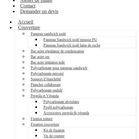
Atelier de pliage
Contact
Demander un devis
Accueil
Couverture
Panneau sandwich isolé
Panneau Sandwich isolé mousse PU
Panneau Sandwich isolé laine de roche
Bac acier régulateur de condensation
Bac acier sec
Bac acier imitation tuile
Polycarbonate pour panneau sandwich
Polycarbonate nervuré
Support d’étanchéité
Plancher collaborant
Polycarbonate ondulé
Pergola et Véranda
Polycarbonate alvéolaire
Profil polycarbonate
Accessoires pergola & véranda
Finition toiture
Fixation couverture
Kit de fixation
Vis de couture