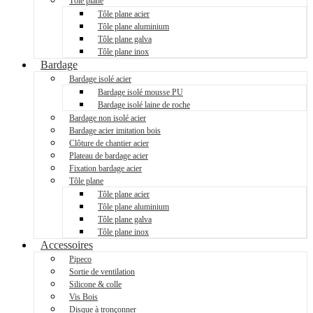
Tôle plane
Tôle plane acier
Tôle plane aluminium
Tôle plane galva
Tôle plane inox
Bardage
Bardage isolé acier
Bardage isolé mousse PU
Bardage isolé laine de roche
Bardage non isolé acier
Bardage acier imitation bois
Clôture de chantier acier
Plateau de bardage acier
Fixation bardage acier
Tôle plane
Tôle plane acier
Tôle plane aluminium
Tôle plane galva
Tôle plane inox
Accessoires
Pipeco
Sortie de ventilation
Silicone & colle
Vis Bois
Disque à tronçonner