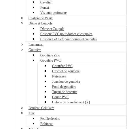
Cavalier
Pontet
Vis auto-perforante
Costière de Velux
Dôme et Coupole
Dôme et Coupole
Costière PVC pour dômes et coupoles
Costière GALVA pour dômes et coupoles
Lanterneau
Gouttière
Gouttière Zinc
Gouttière PVC
Gouttière PVC
Crochet de gouttière
Naissance
Jonction de gouttière
Fond de gouttière
Tuyau de descente
Coude PVC
Culotte de branchement (Y)
Bandeau Cellulaire
Zinc
Feuille de zinc
Bobineau