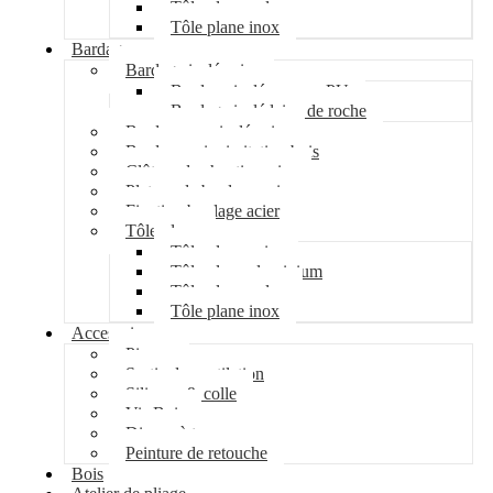
Tôle plane galva
Tôle plane inox
Bardage
Bardage isolé acier
Bardage isolé mousse PU
Bardage isolé laine de roche
Bardage non isolé acier
Bardage acier imitation bois
Clôture de chantier acier
Plateau de bardage acier
Fixation bardage acier
Tôle plane
Tôle plane acier
Tôle plane aluminium
Tôle plane galva
Tôle plane inox
Accessoires
Pipeco
Sortie de ventilation
Silicone & colle
Vis Bois
Disque à tronçonner
Peinture de retouche
Bois