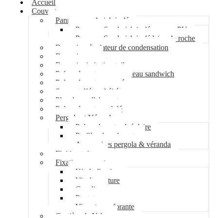
Accueil
Couverture
Panneau sandwich isolé
Panneau Sandwich isolé mousse PU
Panneau Sandwich isolé laine de roche
Bac acier régulateur de condensation
Bac acier sec
Bac acier imitation tuile
Polycarbonate pour panneau sandwich
Polycarbonate nervuré
Support d’étanchéité
Plancher collaborant
Polycarbonate ondulé
Pergola et Véranda
Polycarbonate alvéolaire
Profil polycarbonate
Accessoires pergola & véranda
Finition toiture
Fixation couverture
Kit de fixation
Vis de couture
Cavalier
Pontet
Vis auto-perforante
Costière de Velux