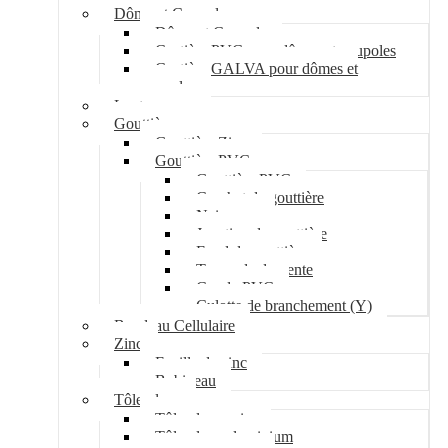
Dôme et Coupole
Dôme et Coupole
Costière PVC pour dômes et coupoles
Costière GALVA pour dômes et
coupoles
Lanterneau
Gouttière
Gouttière Zinc
Gouttière PVC
Gouttière PVC
Crochet de gouttière
Naissance
Jonction de gouttière
Fond de gouttière
Tuyau de descente
Coude PVC
Culotte de branchement (Y)
Bandeau Cellulaire
Zinc
Feuille de zinc
Bobineau
Tôle plane
Tôle plane acier
Tôle plane aluminium