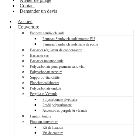
Atelier de pliage
Contact
Demander un devis
Accueil
Couverture
Panneau sandwich isolé
Panneau Sandwich isolé mousse PU
Panneau Sandwich isolé laine de roche
Bac acier régulateur de condensation
Bac acier sec
Bac acier imitation tuile
Polycarbonate pour panneau sandwich
Polycarbonate nervuré
Support d’étanchéité
Plancher collaborant
Polycarbonate ondulé
Pergola et Véranda
Polycarbonate alvéolaire
Profil polycarbonate
Accessoires pergola & véranda
Finition toiture
Fixation couverture
Kit de fixation
Vis de couture