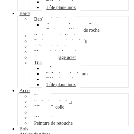
Tôle plane galva
Tôle plane inox
Bardage
Bardage isolé acier
Bardage isolé mousse PU
Bardage isolé laine de roche
Bardage non isolé acier
Bardage acier imitation bois
Clôture de chantier acier
Plateau de bardage acier
Fixation bardage acier
Tôle plane
Tôle plane acier
Tôle plane aluminium
Tôle plane galva
Tôle plane inox
Accessoires
Pipeco
Sortie de ventilation
Silicone & colle
Vis Bois
Disque à tronçonner
Peinture de retouche
Bois