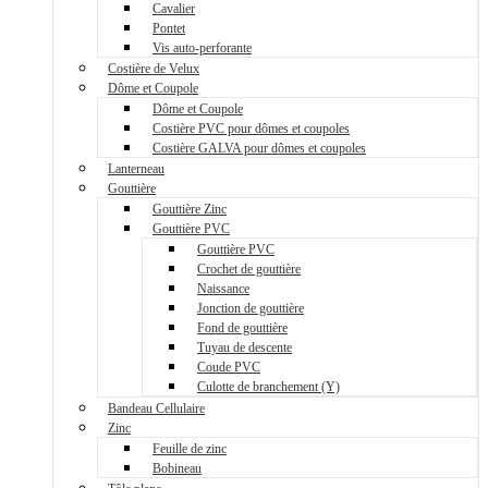
Cavalier
Pontet
Vis auto-perforante
Costière de Velux
Dôme et Coupole
Dôme et Coupole
Costière PVC pour dômes et coupoles
Costière GALVA pour dômes et coupoles
Lanterneau
Gouttière
Gouttière Zinc
Gouttière PVC
Gouttière PVC
Crochet de gouttière
Naissance
Jonction de gouttière
Fond de gouttière
Tuyau de descente
Coude PVC
Culotte de branchement (Y)
Bandeau Cellulaire
Zinc
Feuille de zinc
Bobineau