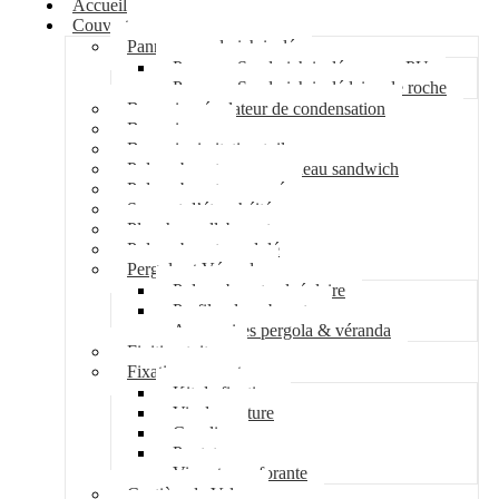
Accueil
Couverture
Panneau sandwich isolé
Panneau Sandwich isolé mousse PU
Panneau Sandwich isolé laine de roche
Bac acier régulateur de condensation
Bac acier sec
Bac acier imitation tuile
Polycarbonate pour panneau sandwich
Polycarbonate nervuré
Support d’étanchéité
Plancher collaborant
Polycarbonate ondulé
Pergola et Véranda
Polycarbonate alvéolaire
Profil polycarbonate
Accessoires pergola & véranda
Finition toiture
Fixation couverture
Kit de fixation
Vis de couture
Cavalier
Pontet
Vis auto-perforante
Costière de Velux