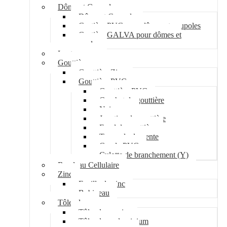
Dôme et Coupole
Dôme et Coupole
Costière PVC pour dômes et coupoles
Costière GALVA pour dômes et
coupoles
Lanterneau
Gouttière
Gouttière Zinc
Gouttière PVC
Gouttière PVC
Crochet de gouttière
Naissance
Jonction de gouttière
Fond de gouttière
Tuyau de descente
Coude PVC
Culotte de branchement (Y)
Bandeau Cellulaire
Zinc
Feuille de zinc
Bobineau
Tôle plane
Tôle plane acier
Tôle plane aluminium