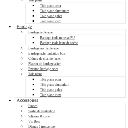
Tôle plane
Tôle plane acier
Tôle plane aluminium
Tôle plane galva
Tôle plane inox
Bardage
Bardage isolé acier
Bardage isolé mousse PU
Bardage isolé laine de roche
Bardage non isolé acier
Bardage acier imitation bois
Clôture de chantier acier
Plateau de bardage acier
Fixation bardage acier
Tôle plane
Tôle plane acier
Tôle plane aluminium
Tôle plane galva
Tôle plane inox
Accessoires
Pipeco
Sortie de ventilation
Silicone & colle
Vis Bois
Disque à tronçonner