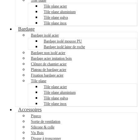
Tôle plane
Tôle plane acier
Tôle plane aluminium
Tôle plane galva
Tôle plane inox
Bardage
Bardage isolé acier
Bardage isolé mousse PU
Bardage isolé laine de roche
Bardage non isolé acier
Bardage acier imitation bois
Clôture de chantier acier
Plateau de bardage acier
Fixation bardage acier
Tôle plane
Tôle plane acier
Tôle plane aluminium
Tôle plane galva
Tôle plane inox
Accessoires
Pipeco
Sortie de ventilation
Silicone & colle
Vis Bois
Disque à tronçonner