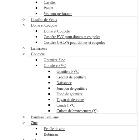
Cavalier
Pontet
Vis auto-perforante
Costière de Velux
Dôme et Coupole
Dôme et Coupole
Costière PVC pour dômes et coupoles
Costière GALVA pour dômes et coupoles
Lanterneau
Gouttière
Gouttière Zinc
Gouttière PVC
Gouttière PVC
Crochet de gouttière
Naissance
Jonction de gouttière
Fond de gouttière
Tuyau de descente
Coude PVC
Culotte de branchement (Y)
Bandeau Cellulaire
Zinc
Feuille de zinc
Bobineau