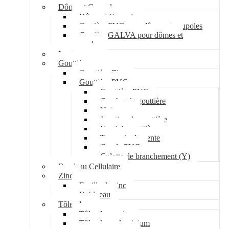
Dôme et Coupole
Dôme et Coupole
Costière PVC pour dômes et coupoles
Costière GALVA pour dômes et
coupoles
Lanterneau
Gouttière
Gouttière Zinc
Gouttière PVC
Gouttière PVC
Crochet de gouttière
Naissance
Jonction de gouttière
Fond de gouttière
Tuyau de descente
Coude PVC
Culotte de branchement (Y)
Bandeau Cellulaire
Zinc
Feuille de zinc
Bobineau
Tôle plane
Tôle plane acier
Tôle plane aluminium