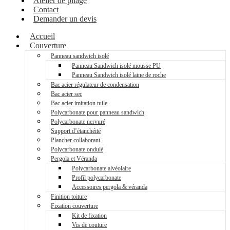
Atelier de pliage
Contact
Demander un devis
Accueil
Couverture
Panneau sandwich isolé
Panneau Sandwich isolé mousse PU
Panneau Sandwich isolé laine de roche
Bac acier régulateur de condensation
Bac acier sec
Bac acier imitation tuile
Polycarbonate pour panneau sandwich
Polycarbonate nervuré
Support d’étanchéité
Plancher collaborant
Polycarbonate ondulé
Pergola et Véranda
Polycarbonate alvéolaire
Profil polycarbonate
Accessoires pergola & véranda
Finition toiture
Fixation couverture
Kit de fixation
Vis de couture