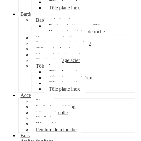
Tôle plane galva
Tôle plane inox
Bardage
Bardage isolé acier
Bardage isolé mousse PU
Bardage isolé laine de roche
Bardage non isolé acier
Bardage acier imitation bois
Clôture de chantier acier
Plateau de bardage acier
Fixation bardage acier
Tôle plane
Tôle plane acier
Tôle plane aluminium
Tôle plane galva
Tôle plane inox
Accessoires
Pipeco
Sortie de ventilation
Silicone & colle
Vis Bois
Disque à tronçonner
Peinture de retouche
Bois