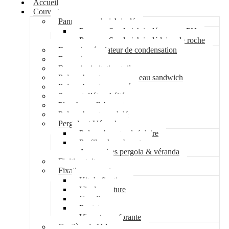
Accueil
Couverture
Panneau sandwich isolé
Panneau Sandwich isolé mousse PU
Panneau Sandwich isolé laine de roche
Bac acier régulateur de condensation
Bac acier sec
Bac acier imitation tuile
Polycarbonate pour panneau sandwich
Polycarbonate nervuré
Support d’étanchéité
Plancher collaborant
Polycarbonate ondulé
Pergola et Véranda
Polycarbonate alvéolaire
Profil polycarbonate
Accessoires pergola & véranda
Finition toiture
Fixation couverture
Kit de fixation
Vis de couture
Cavalier
Pontet
Vis auto-perforante
Costière de Velux