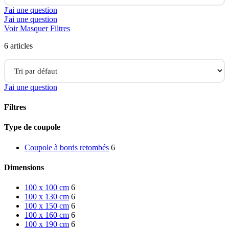
J'ai une question
J'ai une question
Voir
Masquer
Filtres
6 articles
J'ai une question
Filtres
Close
Type de coupole
Filters
Coupole à bords retombés
6
Dimensions
100 x 100 cm
6
100 x 130 cm
6
100 x 150 cm
6
100 x 160 cm
6
100 x 190 cm
6