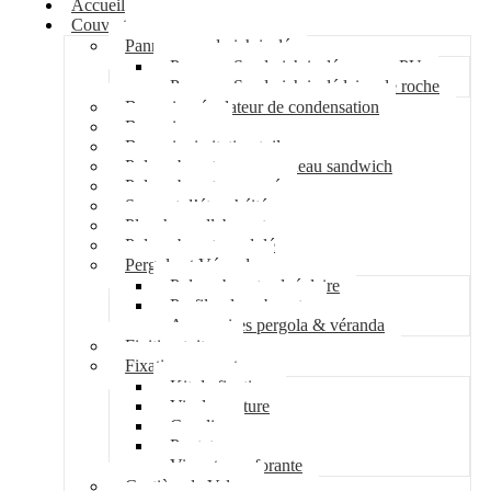
Accueil
Couverture
Panneau sandwich isolé
Panneau Sandwich isolé mousse PU
Panneau Sandwich isolé laine de roche
Bac acier régulateur de condensation
Bac acier sec
Bac acier imitation tuile
Polycarbonate pour panneau sandwich
Polycarbonate nervuré
Support d’étanchéité
Plancher collaborant
Polycarbonate ondulé
Pergola et Véranda
Polycarbonate alvéolaire
Profil polycarbonate
Accessoires pergola & véranda
Finition toiture
Fixation couverture
Kit de fixation
Vis de couture
Cavalier
Pontet
Vis auto-perforante
Costière de Velux