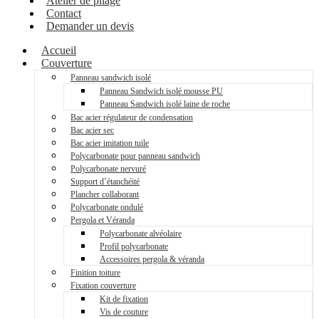
Atelier de pliage
Contact
Demander un devis
Accueil
Couverture
Panneau sandwich isolé
Panneau Sandwich isolé mousse PU
Panneau Sandwich isolé laine de roche
Bac acier régulateur de condensation
Bac acier sec
Bac acier imitation tuile
Polycarbonate pour panneau sandwich
Polycarbonate nervuré
Support d’étanchéité
Plancher collaborant
Polycarbonate ondulé
Pergola et Véranda
Polycarbonate alvéolaire
Profil polycarbonate
Accessoires pergola & véranda
Finition toiture
Fixation couverture
Kit de fixation
Vis de couture