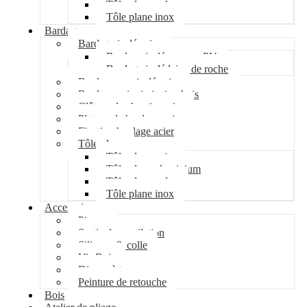
Tôle plane galva
Tôle plane inox
Bardage
Bardage isolé acier
Bardage isolé mousse PU
Bardage isolé laine de roche
Bardage non isolé acier
Bardage acier imitation bois
Clôture de chantier acier
Plateau de bardage acier
Fixation bardage acier
Tôle plane
Tôle plane acier
Tôle plane aluminium
Tôle plane galva
Tôle plane inox
Accessoires
Pipeco
Sortie de ventilation
Silicone & colle
Vis Bois
Disque à tronçonner
Peinture de retouche
Bois