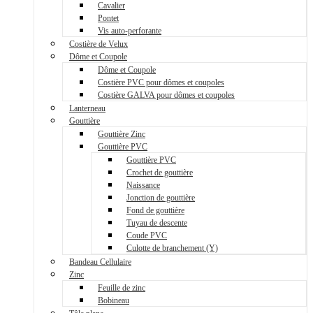
Cavalier
Pontet
Vis auto-perforante
Costière de Velux
Dôme et Coupole
Dôme et Coupole
Costière PVC pour dômes et coupoles
Costière GALVA pour dômes et coupoles
Lanterneau
Gouttière
Gouttière Zinc
Gouttière PVC
Gouttière PVC
Crochet de gouttière
Naissance
Jonction de gouttière
Fond de gouttière
Tuyau de descente
Coude PVC
Culotte de branchement (Y)
Bandeau Cellulaire
Zinc
Feuille de zinc
Bobineau