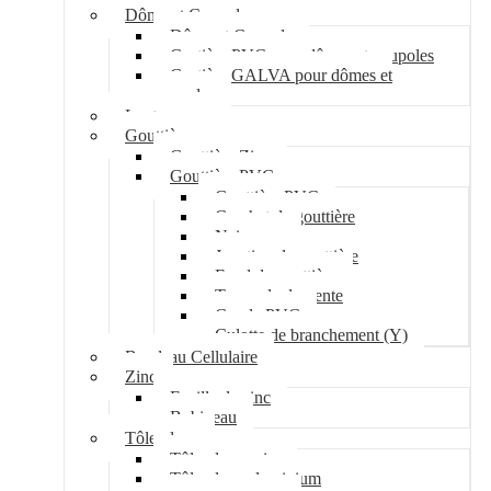
Dôme et Coupole
Dôme et Coupole
Costière PVC pour dômes et coupoles
Costière GALVA pour dômes et
coupoles
Lanterneau
Gouttière
Gouttière Zinc
Gouttière PVC
Gouttière PVC
Crochet de gouttière
Naissance
Jonction de gouttière
Fond de gouttière
Tuyau de descente
Coude PVC
Culotte de branchement (Y)
Bandeau Cellulaire
Zinc
Feuille de zinc
Bobineau
Tôle plane
Tôle plane acier
Tôle plane aluminium