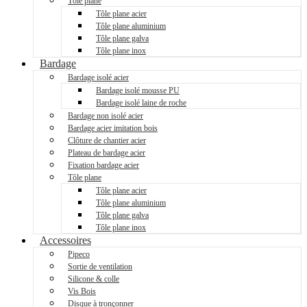
Tôle plane
Tôle plane acier
Tôle plane aluminium
Tôle plane galva
Tôle plane inox
Bardage
Bardage isolé acier
Bardage isolé mousse PU
Bardage isolé laine de roche
Bardage non isolé acier
Bardage acier imitation bois
Clôture de chantier acier
Plateau de bardage acier
Fixation bardage acier
Tôle plane
Tôle plane acier
Tôle plane aluminium
Tôle plane galva
Tôle plane inox
Accessoires
Pipeco
Sortie de ventilation
Silicone & colle
Vis Bois
Disque à tronçonner