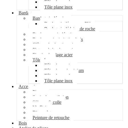
Tôle plane galva
Tôle plane inox
Bardage
Bardage isolé acier
Bardage isolé mousse PU
Bardage isolé laine de roche
Bardage non isolé acier
Bardage acier imitation bois
Clôture de chantier acier
Plateau de bardage acier
Fixation bardage acier
Tôle plane
Tôle plane acier
Tôle plane aluminium
Tôle plane galva
Tôle plane inox
Accessoires
Pipeco
Sortie de ventilation
Silicone & colle
Vis Bois
Disque à tronçonner
Peinture de retouche
Bois