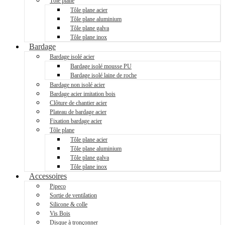
Tôle plane
Tôle plane acier
Tôle plane aluminium
Tôle plane galva
Tôle plane inox
Bardage
Bardage isolé acier
Bardage isolé mousse PU
Bardage isolé laine de roche
Bardage non isolé acier
Bardage acier imitation bois
Clôture de chantier acier
Plateau de bardage acier
Fixation bardage acier
Tôle plane
Tôle plane acier
Tôle plane aluminium
Tôle plane galva
Tôle plane inox
Accessoires
Pipeco
Sortie de ventilation
Silicone & colle
Vis Bois
Disque à tronçonner