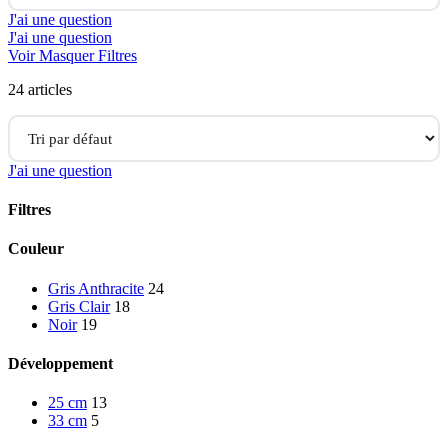
J'ai une question
J'ai une question
Voir
Masquer
Filtres
24
articles
J'ai une question
Filtres
Close
Couleur
Filters
Gris Anthracite
24
Gris Clair
18
Noir
19
Développement
25 cm
13
33 cm
5