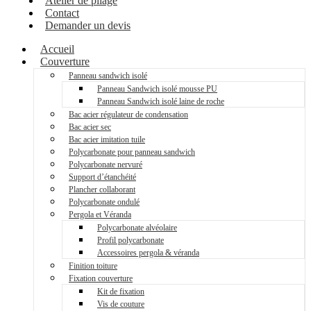
Atelier de pliage
Contact
Demander un devis
Accueil
Couverture
Panneau sandwich isolé
Panneau Sandwich isolé mousse PU
Panneau Sandwich isolé laine de roche
Bac acier régulateur de condensation
Bac acier sec
Bac acier imitation tuile
Polycarbonate pour panneau sandwich
Polycarbonate nervuré
Support d’étanchéité
Plancher collaborant
Polycarbonate ondulé
Pergola et Véranda
Polycarbonate alvéolaire
Profil polycarbonate
Accessoires pergola & véranda
Finition toiture
Fixation couverture
Kit de fixation
Vis de couture