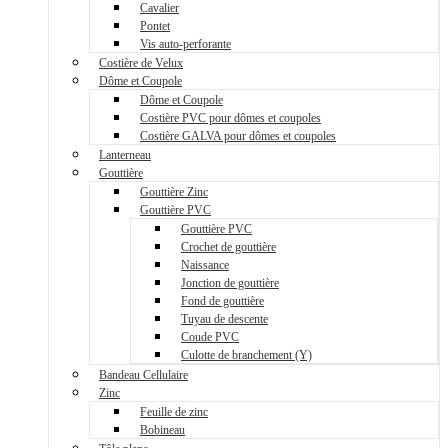
Cavalier
Pontet
Vis auto-perforante
Costière de Velux
Dôme et Coupole
Dôme et Coupole
Costière PVC pour dômes et coupoles
Costière GALVA pour dômes et coupoles
Lanterneau
Gouttière
Gouttière Zinc
Gouttière PVC
Gouttière PVC
Crochet de gouttière
Naissance
Jonction de gouttière
Fond de gouttière
Tuyau de descente
Coude PVC
Culotte de branchement (Y)
Bandeau Cellulaire
Zinc
Feuille de zinc
Bobineau