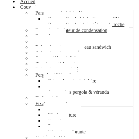
Accueil
Couverture
Panneau sandwich isolé
Panneau Sandwich isolé mousse PU
Panneau Sandwich isolé laine de roche
Bac acier régulateur de condensation
Bac acier sec
Bac acier imitation tuile
Polycarbonate pour panneau sandwich
Polycarbonate nervuré
Support d’étanchéité
Plancher collaborant
Polycarbonate ondulé
Pergola et Véranda
Polycarbonate alvéolaire
Profil polycarbonate
Accessoires pergola & véranda
Finition toiture
Fixation couverture
Kit de fixation
Vis de couture
Cavalier
Pontet
Vis auto-perforante
Costière de Velux