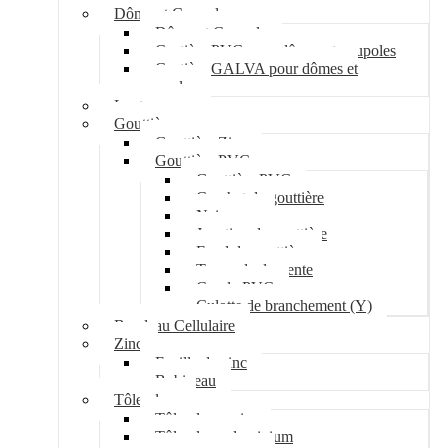
Dôme et Coupole
Dôme et Coupole
Costière PVC pour dômes et coupoles
Costière GALVA pour dômes et
coupoles
Lanterneau
Gouttière
Gouttière Zinc
Gouttière PVC
Gouttière PVC
Crochet de gouttière
Naissance
Jonction de gouttière
Fond de gouttière
Tuyau de descente
Coude PVC
Culotte de branchement (Y)
Bandeau Cellulaire
Zinc
Feuille de zinc
Bobineau
Tôle plane
Tôle plane acier
Tôle plane aluminium