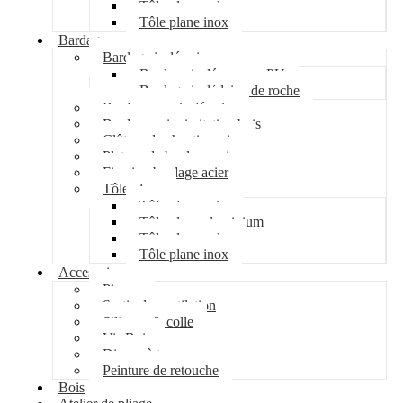
Tôle plane galva
Tôle plane inox
Bardage
Bardage isolé acier
Bardage isolé mousse PU
Bardage isolé laine de roche
Bardage non isolé acier
Bardage acier imitation bois
Clôture de chantier acier
Plateau de bardage acier
Fixation bardage acier
Tôle plane
Tôle plane acier
Tôle plane aluminium
Tôle plane galva
Tôle plane inox
Accessoires
Pipeco
Sortie de ventilation
Silicone & colle
Vis Bois
Disque à tronçonner
Peinture de retouche
Bois