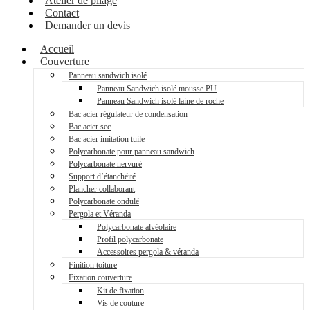
Atelier de pliage
Contact
Demander un devis
Accueil
Couverture
Panneau sandwich isolé
Panneau Sandwich isolé mousse PU
Panneau Sandwich isolé laine de roche
Bac acier régulateur de condensation
Bac acier sec
Bac acier imitation tuile
Polycarbonate pour panneau sandwich
Polycarbonate nervuré
Support d’étanchéité
Plancher collaborant
Polycarbonate ondulé
Pergola et Véranda
Polycarbonate alvéolaire
Profil polycarbonate
Accessoires pergola & véranda
Finition toiture
Fixation couverture
Kit de fixation
Vis de couture