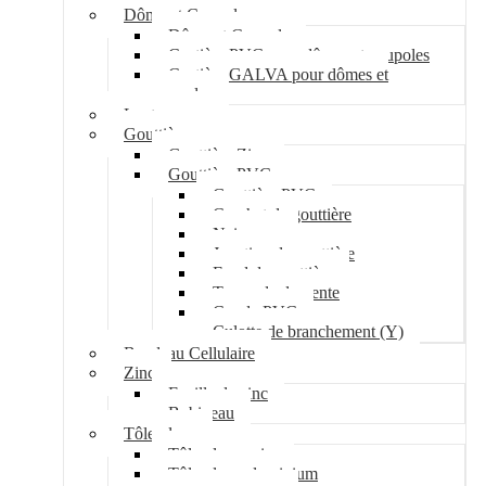
Dôme et Coupole
Dôme et Coupole
Costière PVC pour dômes et coupoles
Costière GALVA pour dômes et
coupoles
Lanterneau
Gouttière
Gouttière Zinc
Gouttière PVC
Gouttière PVC
Crochet de gouttière
Naissance
Jonction de gouttière
Fond de gouttière
Tuyau de descente
Coude PVC
Culotte de branchement (Y)
Bandeau Cellulaire
Zinc
Feuille de zinc
Bobineau
Tôle plane
Tôle plane acier
Tôle plane aluminium