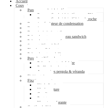
Accueil
Couverture
Panneau sandwich isolé
Panneau Sandwich isolé mousse PU
Panneau Sandwich isolé laine de roche
Bac acier régulateur de condensation
Bac acier sec
Bac acier imitation tuile
Polycarbonate pour panneau sandwich
Polycarbonate nervuré
Support d’étanchéité
Plancher collaborant
Polycarbonate ondulé
Pergola et Véranda
Polycarbonate alvéolaire
Profil polycarbonate
Accessoires pergola & véranda
Finition toiture
Fixation couverture
Kit de fixation
Vis de couture
Cavalier
Pontet
Vis auto-perforante
Costière de Velux