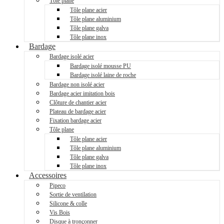
Tôle plane
Tôle plane acier
Tôle plane aluminium
Tôle plane galva
Tôle plane inox
Bardage
Bardage isolé acier
Bardage isolé mousse PU
Bardage isolé laine de roche
Bardage non isolé acier
Bardage acier imitation bois
Clôture de chantier acier
Plateau de bardage acier
Fixation bardage acier
Tôle plane
Tôle plane acier
Tôle plane aluminium
Tôle plane galva
Tôle plane inox
Accessoires
Pipeco
Sortie de ventilation
Silicone & colle
Vis Bois
Disque à tronçonner