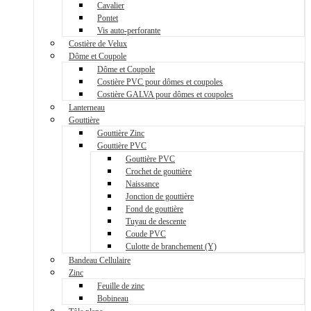
Cavalier
Pontet
Vis auto-perforante
Costière de Velux
Dôme et Coupole
Dôme et Coupole
Costière PVC pour dômes et coupoles
Costière GALVA pour dômes et coupoles
Lanterneau
Gouttière
Gouttière Zinc
Gouttière PVC
Gouttière PVC
Crochet de gouttière
Naissance
Jonction de gouttière
Fond de gouttière
Tuyau de descente
Coude PVC
Culotte de branchement (Y)
Bandeau Cellulaire
Zinc
Feuille de zinc
Bobineau