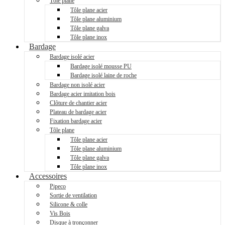
Tôle plane
Tôle plane acier
Tôle plane aluminium
Tôle plane galva
Tôle plane inox
Bardage
Bardage isolé acier
Bardage isolé mousse PU
Bardage isolé laine de roche
Bardage non isolé acier
Bardage acier imitation bois
Clôture de chantier acier
Plateau de bardage acier
Fixation bardage acier
Tôle plane
Tôle plane acier
Tôle plane aluminium
Tôle plane galva
Tôle plane inox
Accessoires
Pipeco
Sortie de ventilation
Silicone & colle
Vis Bois
Disque à tronçonner