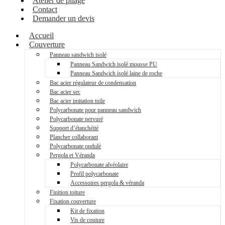
Atelier de pliage
Contact
Demander un devis
Accueil
Couverture
Panneau sandwich isolé
Panneau Sandwich isolé mousse PU
Panneau Sandwich isolé laine de roche
Bac acier régulateur de condensation
Bac acier sec
Bac acier imitation tuile
Polycarbonate pour panneau sandwich
Polycarbonate nervuré
Support d’étanchéité
Plancher collaborant
Polycarbonate ondulé
Pergola et Véranda
Polycarbonate alvéolaire
Profil polycarbonate
Accessoires pergola & véranda
Finition toiture
Fixation couverture
Kit de fixation
Vis de couture