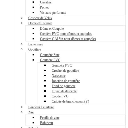
Cavalier
Pontet
Vis auto-perforante
Costière de Velux
Dôme et Coupole
Dôme et Coupole
Costière PVC pour dômes et coupoles
Costière GALVA pour dômes et coupoles
Lanterneau
Gouttière
Gouttière Zinc
Gouttière PVC
Gouttière PVC
Crochet de gouttière
Naissance
Jonction de gouttière
Fond de gouttière
Tuyau de descente
Coude PVC
Culotte de branchement (Y)
Bandeau Cellulaire
Zinc
Feuille de zinc
Bobineau