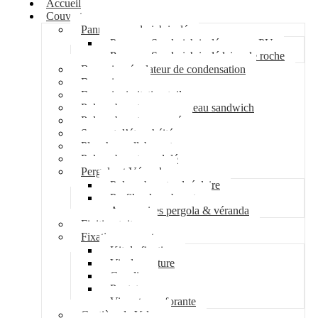
Accueil
Couverture
Panneau sandwich isolé
Panneau Sandwich isolé mousse PU
Panneau Sandwich isolé laine de roche
Bac acier régulateur de condensation
Bac acier sec
Bac acier imitation tuile
Polycarbonate pour panneau sandwich
Polycarbonate nervuré
Support d’étanchéité
Plancher collaborant
Polycarbonate ondulé
Pergola et Véranda
Polycarbonate alvéolaire
Profil polycarbonate
Accessoires pergola & véranda
Finition toiture
Fixation couverture
Kit de fixation
Vis de couture
Cavalier
Pontet
Vis auto-perforante
Costière de Velux