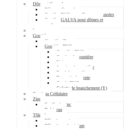
Dôme et Coupole
Dôme et Coupole
Costière PVC pour dômes et coupoles
Costière GALVA pour dômes et
coupoles
Lanterneau
Gouttière
Gouttière Zinc
Gouttière PVC
Gouttière PVC
Crochet de gouttière
Naissance
Jonction de gouttière
Fond de gouttière
Tuyau de descente
Coude PVC
Culotte de branchement (Y)
Bandeau Cellulaire
Zinc
Feuille de zinc
Bobineau
Tôle plane
Tôle plane acier
Tôle plane aluminium