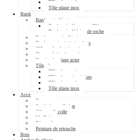
Tôle plane galva
Tôle plane inox
Bardage
Bardage isolé acier
Bardage isolé mousse PU
Bardage isolé laine de roche
Bardage non isolé acier
Bardage acier imitation bois
Clôture de chantier acier
Plateau de bardage acier
Fixation bardage acier
Tôle plane
Tôle plane acier
Tôle plane aluminium
Tôle plane galva
Tôle plane inox
Accessoires
Pipeco
Sortie de ventilation
Silicone & colle
Vis Bois
Disque à tronçonner
Peinture de retouche
Bois