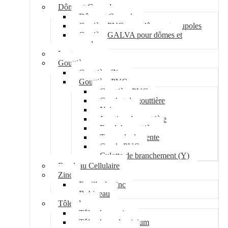
Dôme et Coupole
Dôme et Coupole
Costière PVC pour dômes et coupoles
Costière GALVA pour dômes et
coupoles
Lanterneau
Gouttière
Gouttière Zinc
Gouttière PVC
Gouttière PVC
Crochet de gouttière
Naissance
Jonction de gouttière
Fond de gouttière
Tuyau de descente
Coude PVC
Culotte de branchement (Y)
Bandeau Cellulaire
Zinc
Feuille de zinc
Bobineau
Tôle plane
Tôle plane acier
Tôle plane aluminium