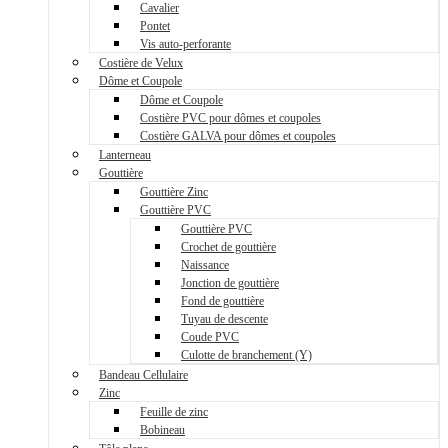
Cavalier
Pontet
Vis auto-perforante
Costière de Velux
Dôme et Coupole
Dôme et Coupole
Costière PVC pour dômes et coupoles
Costière GALVA pour dômes et coupoles
Lanterneau
Gouttière
Gouttière Zinc
Gouttière PVC
Gouttière PVC
Crochet de gouttière
Naissance
Jonction de gouttière
Fond de gouttière
Tuyau de descente
Coude PVC
Culotte de branchement (Y)
Bandeau Cellulaire
Zinc
Feuille de zinc
Bobineau