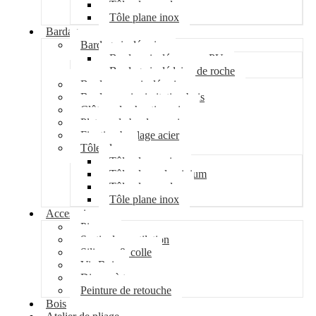
Tôle plane galva
Tôle plane inox
Bardage
Bardage isolé acier
Bardage isolé mousse PU
Bardage isolé laine de roche
Bardage non isolé acier
Bardage acier imitation bois
Clôture de chantier acier
Plateau de bardage acier
Fixation bardage acier
Tôle plane
Tôle plane acier
Tôle plane aluminium
Tôle plane galva
Tôle plane inox
Accessoires
Pipeco
Sortie de ventilation
Silicone & colle
Vis Bois
Disque à tronçonner
Peinture de retouche
Bois