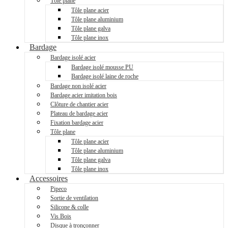
Tôle plane
Tôle plane acier
Tôle plane aluminium
Tôle plane galva
Tôle plane inox
Bardage
Bardage isolé acier
Bardage isolé mousse PU
Bardage isolé laine de roche
Bardage non isolé acier
Bardage acier imitation bois
Clôture de chantier acier
Plateau de bardage acier
Fixation bardage acier
Tôle plane
Tôle plane acier
Tôle plane aluminium
Tôle plane galva
Tôle plane inox
Accessoires
Pipeco
Sortie de ventilation
Silicone & colle
Vis Bois
Disque à tronçonner