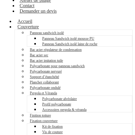
Atelier de pliage
Contact
Demander un devis
Accueil
Couverture
Panneau sandwich isolé
Panneau Sandwich isolé mousse PU
Panneau Sandwich isolé laine de roche
Bac acier régulateur de condensation
Bac acier sec
Bac acier imitation tuile
Polycarbonate pour panneau sandwich
Polycarbonate nervuré
Support d’étanchéité
Plancher collaborant
Polycarbonate ondulé
Pergola et Véranda
Polycarbonate alvéolaire
Profil polycarbonate
Accessoires pergola & véranda
Finition toiture
Fixation couverture
Kit de fixation
Vis de couture