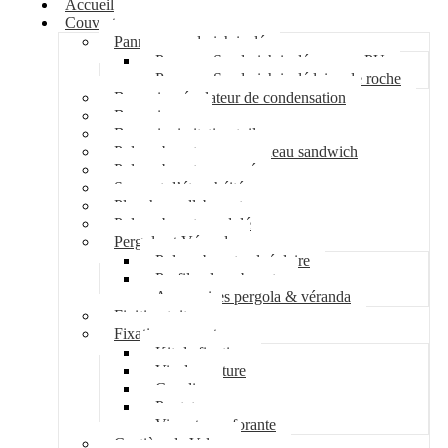
Accueil
Couverture
Panneau sandwich isolé
Panneau Sandwich isolé mousse PU
Panneau Sandwich isolé laine de roche
Bac acier régulateur de condensation
Bac acier sec
Bac acier imitation tuile
Polycarbonate pour panneau sandwich
Polycarbonate nervuré
Support d’étanchéité
Plancher collaborant
Polycarbonate ondulé
Pergola et Véranda
Polycarbonate alvéolaire
Profil polycarbonate
Accessoires pergola & véranda
Finition toiture
Fixation couverture
Kit de fixation
Vis de couture
Cavalier
Pontet
Vis auto-perforante
Costière de Velux