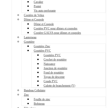
Cavalier
Pontet
Vis auto-perforante
Costière de Velux
Dôme et Coupole
Dôme et Coupole
Costière PVC pour dômes et coupoles
Costière GALVA pour dômes et coupoles
Lanterneau
Gouttière
Gouttière Zinc
Gouttière PVC
Gouttière PVC
Crochet de gouttière
Naissance
Jonction de gouttière
Fond de gouttière
Tuyau de descente
Coude PVC
Culotte de branchement (Y)
Bandeau Cellulaire
Zinc
Feuille de zinc
Bobineau