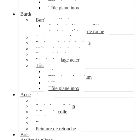
Tôle plane galva
Tôle plane inox
Bardage
Bardage isolé acier
Bardage isolé mousse PU
Bardage isolé laine de roche
Bardage non isolé acier
Bardage acier imitation bois
Clôture de chantier acier
Plateau de bardage acier
Fixation bardage acier
Tôle plane
Tôle plane acier
Tôle plane aluminium
Tôle plane galva
Tôle plane inox
Accessoires
Pipeco
Sortie de ventilation
Silicone & colle
Vis Bois
Disque à tronçonner
Peinture de retouche
Bois