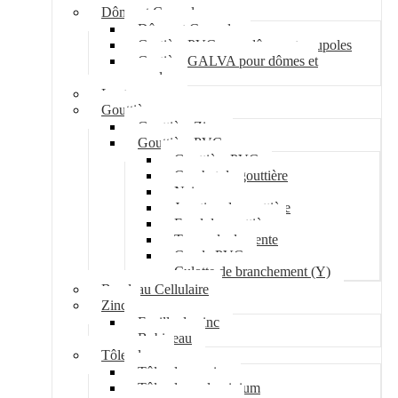
Dôme et Coupole
Dôme et Coupole
Costière PVC pour dômes et coupoles
Costière GALVA pour dômes et
coupoles
Lanterneau
Gouttière
Gouttière Zinc
Gouttière PVC
Gouttière PVC
Crochet de gouttière
Naissance
Jonction de gouttière
Fond de gouttière
Tuyau de descente
Coude PVC
Culotte de branchement (Y)
Bandeau Cellulaire
Zinc
Feuille de zinc
Bobineau
Tôle plane
Tôle plane acier
Tôle plane aluminium