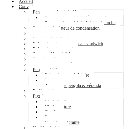
Accueil
Couverture
Panneau sandwich isolé
Panneau Sandwich isolé mousse PU
Panneau Sandwich isolé laine de roche
Bac acier régulateur de condensation
Bac acier sec
Bac acier imitation tuile
Polycarbonate pour panneau sandwich
Polycarbonate nervuré
Support d’étanchéité
Plancher collaborant
Polycarbonate ondulé
Pergola et Véranda
Polycarbonate alvéolaire
Profil polycarbonate
Accessoires pergola & véranda
Finition toiture
Fixation couverture
Kit de fixation
Vis de couture
Cavalier
Pontet
Vis auto-perforante
Costière de Velux