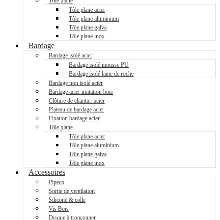
Tôle plane
Tôle plane acier
Tôle plane aluminium
Tôle plane galva
Tôle plane inox
Bardage
Bardage isolé acier
Bardage isolé mousse PU
Bardage isolé laine de roche
Bardage non isolé acier
Bardage acier imitation bois
Clôture de chantier acier
Plateau de bardage acier
Fixation bardage acier
Tôle plane
Tôle plane acier
Tôle plane aluminium
Tôle plane galva
Tôle plane inox
Accessoires
Pipeco
Sortie de ventilation
Silicone & colle
Vis Bois
Disque à tronçonner