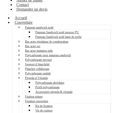
Atelier de pliage
Contact
Demander un devis
Accueil
Couverture
Panneau sandwich isolé
Panneau Sandwich isolé mousse PU
Panneau Sandwich isolé laine de roche
Bac acier régulateur de condensation
Bac acier sec
Bac acier imitation tuile
Polycarbonate pour panneau sandwich
Polycarbonate nervuré
Support d’étanchéité
Plancher collaborant
Polycarbonate ondulé
Pergola et Véranda
Polycarbonate alvéolaire
Profil polycarbonate
Accessoires pergola & véranda
Finition toiture
Fixation couverture
Kit de fixation
Vis de couture