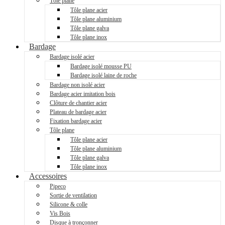
Tôle plane
Tôle plane acier
Tôle plane aluminium
Tôle plane galva
Tôle plane inox
Bardage
Bardage isolé acier
Bardage isolé mousse PU
Bardage isolé laine de roche
Bardage non isolé acier
Bardage acier imitation bois
Clôture de chantier acier
Plateau de bardage acier
Fixation bardage acier
Tôle plane
Tôle plane acier
Tôle plane aluminium
Tôle plane galva
Tôle plane inox
Accessoires
Pipeco
Sortie de ventilation
Silicone & colle
Vis Bois
Disque à tronçonner