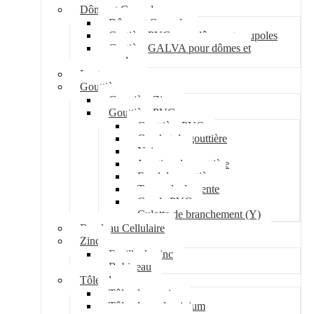
Dôme et Coupole
Dôme et Coupole
Costière PVC pour dômes et coupoles
Costière GALVA pour dômes et
coupoles
Lanterneau
Gouttière
Gouttière Zinc
Gouttière PVC
Gouttière PVC
Crochet de gouttière
Naissance
Jonction de gouttière
Fond de gouttière
Tuyau de descente
Coude PVC
Culotte de branchement (Y)
Bandeau Cellulaire
Zinc
Feuille de zinc
Bobineau
Tôle plane
Tôle plane acier
Tôle plane aluminium