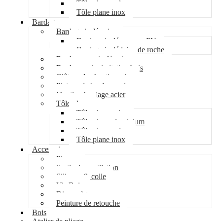
Tôle plane galva
Tôle plane inox
Bardage
Bardage isolé acier
Bardage isolé mousse PU
Bardage isolé laine de roche
Bardage non isolé acier
Bardage acier imitation bois
Clôture de chantier acier
Plateau de bardage acier
Fixation bardage acier
Tôle plane
Tôle plane acier
Tôle plane aluminium
Tôle plane galva
Tôle plane inox
Accessoires
Pipeco
Sortie de ventilation
Silicone & colle
Vis Bois
Disque à tronçonner
Peinture de retouche
Bois