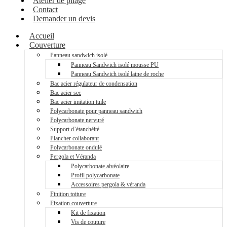
Atelier de pliage
Contact
Demander un devis
Accueil
Couverture
Panneau sandwich isolé
Panneau Sandwich isolé mousse PU
Panneau Sandwich isolé laine de roche
Bac acier régulateur de condensation
Bac acier sec
Bac acier imitation tuile
Polycarbonate pour panneau sandwich
Polycarbonate nervuré
Support d’étanchéité
Plancher collaborant
Polycarbonate ondulé
Pergola et Véranda
Polycarbonate alvéolaire
Profil polycarbonate
Accessoires pergola & véranda
Finition toiture
Fixation couverture
Kit de fixation
Vis de couture