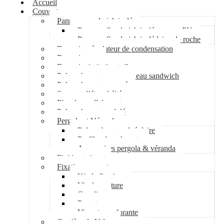
Accueil
Couverture
Panneau sandwich isolé
Panneau Sandwich isolé mousse PU
Panneau Sandwich isolé laine de roche
Bac acier régulateur de condensation
Bac acier sec
Bac acier imitation tuile
Polycarbonate pour panneau sandwich
Polycarbonate nervuré
Support d’étanchéité
Plancher collaborant
Polycarbonate ondulé
Pergola et Véranda
Polycarbonate alvéolaire
Profil polycarbonate
Accessoires pergola & véranda
Finition toiture
Fixation couverture
Kit de fixation
Vis de couture
Cavalier
Pontet
Vis auto-perforante
Costière de Velux