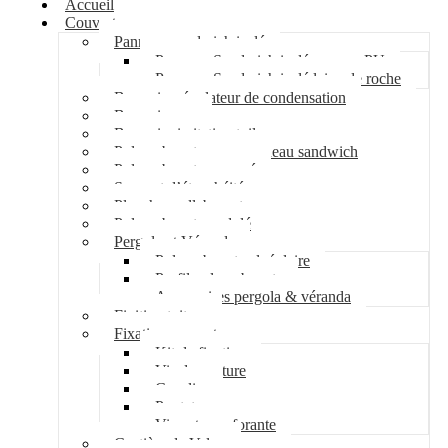
Accueil
Couverture
Panneau sandwich isolé
Panneau Sandwich isolé mousse PU
Panneau Sandwich isolé laine de roche
Bac acier régulateur de condensation
Bac acier sec
Bac acier imitation tuile
Polycarbonate pour panneau sandwich
Polycarbonate nervuré
Support d’étanchéité
Plancher collaborant
Polycarbonate ondulé
Pergola et Véranda
Polycarbonate alvéolaire
Profil polycarbonate
Accessoires pergola & véranda
Finition toiture
Fixation couverture
Kit de fixation
Vis de couture
Cavalier
Pontet
Vis auto-perforante
Costière de Velux