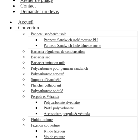
Atelier de pliage
Contact
Demander un devis
Accueil
Couverture
Panneau sandwich isolé
Panneau Sandwich isolé mousse PU
Panneau Sandwich isolé laine de roche
Bac acier régulateur de condensation
Bac acier sec
Bac acier imitation tuile
Polycarbonate pour panneau sandwich
Polycarbonate nervuré
Support d’étanchéité
Plancher collaborant
Polycarbonate ondulé
Pergola et Véranda
Polycarbonate alvéolaire
Profil polycarbonate
Accessoires pergola & véranda
Finition toiture
Fixation couverture
Kit de fixation
Vis de couture