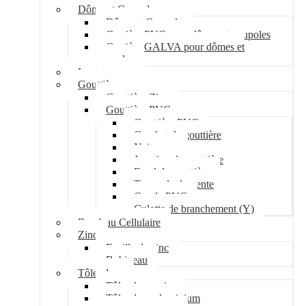
Dôme et Coupole
Dôme et Coupole
Costière PVC pour dômes et coupoles
Costière GALVA pour dômes et
coupoles
Lanterneau
Gouttière
Gouttière Zinc
Gouttière PVC
Gouttière PVC
Crochet de gouttière
Naissance
Jonction de gouttière
Fond de gouttière
Tuyau de descente
Coude PVC
Culotte de branchement (Y)
Bandeau Cellulaire
Zinc
Feuille de zinc
Bobineau
Tôle plane
Tôle plane acier
Tôle plane aluminium