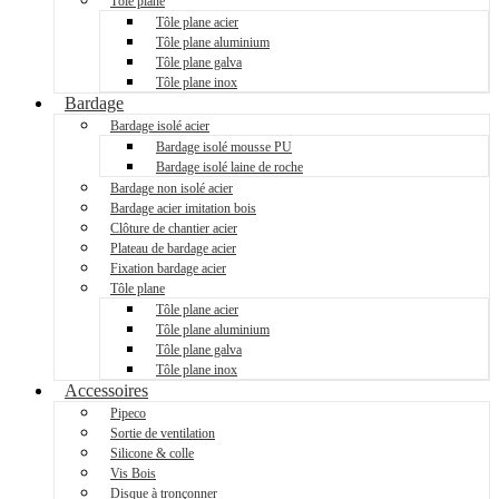
Tôle plane
Tôle plane acier
Tôle plane aluminium
Tôle plane galva
Tôle plane inox
Bardage
Bardage isolé acier
Bardage isolé mousse PU
Bardage isolé laine de roche
Bardage non isolé acier
Bardage acier imitation bois
Clôture de chantier acier
Plateau de bardage acier
Fixation bardage acier
Tôle plane
Tôle plane acier
Tôle plane aluminium
Tôle plane galva
Tôle plane inox
Accessoires
Pipeco
Sortie de ventilation
Silicone & colle
Vis Bois
Disque à tronçonner