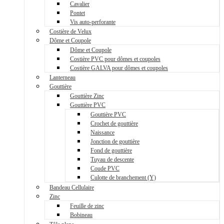
Cavalier
Pontet
Vis auto-perforante
Costière de Velux
Dôme et Coupole
Dôme et Coupole
Costière PVC pour dômes et coupoles
Costière GALVA pour dômes et coupoles
Lanterneau
Gouttière
Gouttière Zinc
Gouttière PVC
Gouttière PVC
Crochet de gouttière
Naissance
Jonction de gouttière
Fond de gouttière
Tuyau de descente
Coude PVC
Culotte de branchement (Y)
Bandeau Cellulaire
Zinc
Feuille de zinc
Bobineau