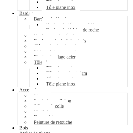
Tôle plane galva
Tôle plane inox
Bardage
Bardage isolé acier
Bardage isolé mousse PU
Bardage isolé laine de roche
Bardage non isolé acier
Bardage acier imitation bois
Clôture de chantier acier
Plateau de bardage acier
Fixation bardage acier
Tôle plane
Tôle plane acier
Tôle plane aluminium
Tôle plane galva
Tôle plane inox
Accessoires
Pipeco
Sortie de ventilation
Silicone & colle
Vis Bois
Disque à tronçonner
Peinture de retouche
Bois