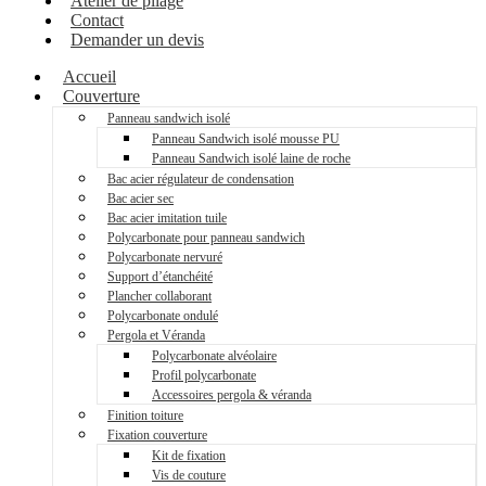
Atelier de pliage
Contact
Demander un devis
Accueil
Couverture
Panneau sandwich isolé
Panneau Sandwich isolé mousse PU
Panneau Sandwich isolé laine de roche
Bac acier régulateur de condensation
Bac acier sec
Bac acier imitation tuile
Polycarbonate pour panneau sandwich
Polycarbonate nervuré
Support d’étanchéité
Plancher collaborant
Polycarbonate ondulé
Pergola et Véranda
Polycarbonate alvéolaire
Profil polycarbonate
Accessoires pergola & véranda
Finition toiture
Fixation couverture
Kit de fixation
Vis de couture