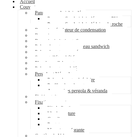
Accueil
Couverture
Panneau sandwich isolé
Panneau Sandwich isolé mousse PU
Panneau Sandwich isolé laine de roche
Bac acier régulateur de condensation
Bac acier sec
Bac acier imitation tuile
Polycarbonate pour panneau sandwich
Polycarbonate nervuré
Support d’étanchéité
Plancher collaborant
Polycarbonate ondulé
Pergola et Véranda
Polycarbonate alvéolaire
Profil polycarbonate
Accessoires pergola & véranda
Finition toiture
Fixation couverture
Kit de fixation
Vis de couture
Cavalier
Pontet
Vis auto-perforante
Costière de Velux