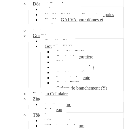
Dôme et Coupole
Dôme et Coupole
Costière PVC pour dômes et coupoles
Costière GALVA pour dômes et
coupoles
Lanterneau
Gouttière
Gouttière Zinc
Gouttière PVC
Gouttière PVC
Crochet de gouttière
Naissance
Jonction de gouttière
Fond de gouttière
Tuyau de descente
Coude PVC
Culotte de branchement (Y)
Bandeau Cellulaire
Zinc
Feuille de zinc
Bobineau
Tôle plane
Tôle plane acier
Tôle plane aluminium