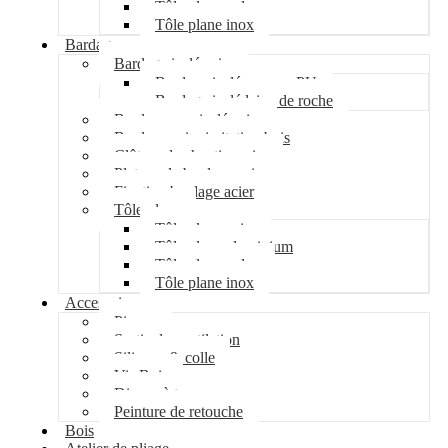
Tôle plane galva
Tôle plane inox
Bardage
Bardage isolé acier
Bardage isolé mousse PU
Bardage isolé laine de roche
Bardage non isolé acier
Bardage acier imitation bois
Clôture de chantier acier
Plateau de bardage acier
Fixation bardage acier
Tôle plane
Tôle plane acier
Tôle plane aluminium
Tôle plane galva
Tôle plane inox
Accessoires
Pipeco
Sortie de ventilation
Silicone & colle
Vis Bois
Disque à tronçonner
Peinture de retouche
Bois