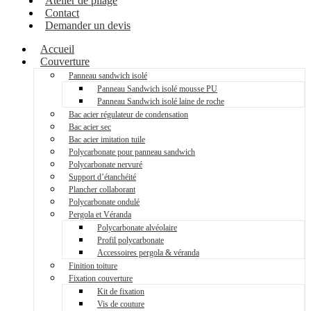
Atelier de pliage
Contact
Demander un devis
Accueil
Couverture
Panneau sandwich isolé
Panneau Sandwich isolé mousse PU
Panneau Sandwich isolé laine de roche
Bac acier régulateur de condensation
Bac acier sec
Bac acier imitation tuile
Polycarbonate pour panneau sandwich
Polycarbonate nervuré
Support d’étanchéité
Plancher collaborant
Polycarbonate ondulé
Pergola et Véranda
Polycarbonate alvéolaire
Profil polycarbonate
Accessoires pergola & véranda
Finition toiture
Fixation couverture
Kit de fixation
Vis de couture