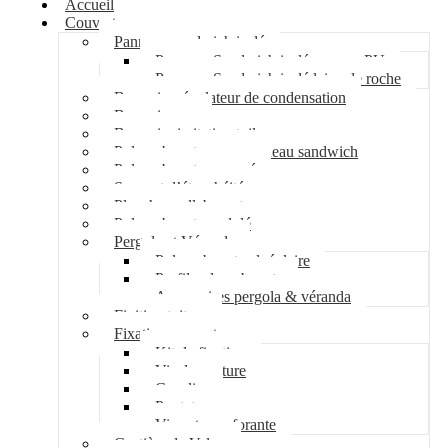
Accueil
Couverture
Panneau sandwich isolé
Panneau Sandwich isolé mousse PU
Panneau Sandwich isolé laine de roche
Bac acier régulateur de condensation
Bac acier sec
Bac acier imitation tuile
Polycarbonate pour panneau sandwich
Polycarbonate nervuré
Support d’étanchéité
Plancher collaborant
Polycarbonate ondulé
Pergola et Véranda
Polycarbonate alvéolaire
Profil polycarbonate
Accessoires pergola & véranda
Finition toiture
Fixation couverture
Kit de fixation
Vis de couture
Cavalier
Pontet
Vis auto-perforante
Costière de Velux