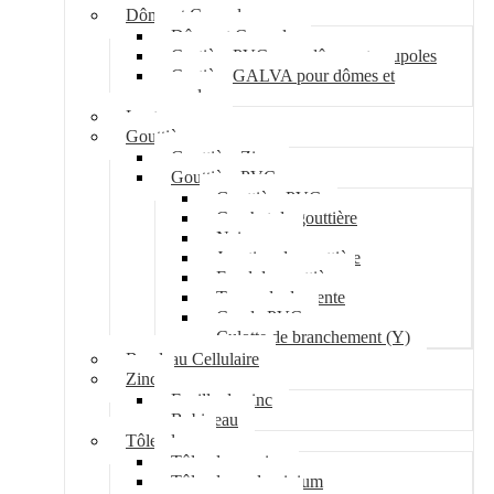
Dôme et Coupole
Dôme et Coupole
Costière PVC pour dômes et coupoles
Costière GALVA pour dômes et
coupoles
Lanterneau
Gouttière
Gouttière Zinc
Gouttière PVC
Gouttière PVC
Crochet de gouttière
Naissance
Jonction de gouttière
Fond de gouttière
Tuyau de descente
Coude PVC
Culotte de branchement (Y)
Bandeau Cellulaire
Zinc
Feuille de zinc
Bobineau
Tôle plane
Tôle plane acier
Tôle plane aluminium