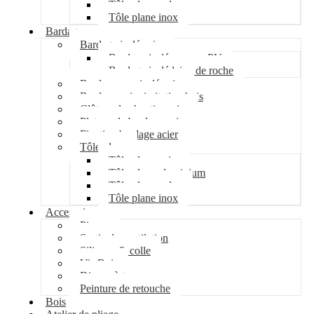
Tôle plane galva
Tôle plane inox
Bardage
Bardage isolé acier
Bardage isolé mousse PU
Bardage isolé laine de roche
Bardage non isolé acier
Bardage acier imitation bois
Clôture de chantier acier
Plateau de bardage acier
Fixation bardage acier
Tôle plane
Tôle plane acier
Tôle plane aluminium
Tôle plane galva
Tôle plane inox
Accessoires
Pipeco
Sortie de ventilation
Silicone & colle
Vis Bois
Disque à tronçonner
Peinture de retouche
Bois