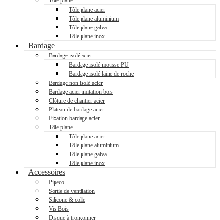
Tôle plane
Tôle plane acier
Tôle plane aluminium
Tôle plane galva
Tôle plane inox
Bardage
Bardage isolé acier
Bardage isolé mousse PU
Bardage isolé laine de roche
Bardage non isolé acier
Bardage acier imitation bois
Clôture de chantier acier
Plateau de bardage acier
Fixation bardage acier
Tôle plane
Tôle plane acier
Tôle plane aluminium
Tôle plane galva
Tôle plane inox
Accessoires
Pipeco
Sortie de ventilation
Silicone & colle
Vis Bois
Disque à tronçonner