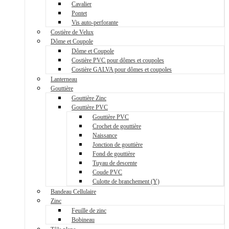
Cavalier
Pontet
Vis auto-perforante
Costière de Velux
Dôme et Coupole
Dôme et Coupole
Costière PVC pour dômes et coupoles
Costière GALVA pour dômes et coupoles
Lanterneau
Gouttière
Gouttière Zinc
Gouttière PVC
Gouttière PVC
Crochet de gouttière
Naissance
Jonction de gouttière
Fond de gouttière
Tuyau de descente
Coude PVC
Culotte de branchement (Y)
Bandeau Cellulaire
Zinc
Feuille de zinc
Bobineau