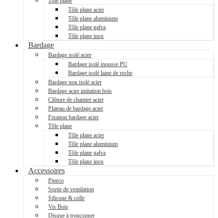
Tôle plane
Tôle plane acier
Tôle plane aluminium
Tôle plane galva
Tôle plane inox
Bardage
Bardage isolé acier
Bardage isolé mousse PU
Bardage isolé laine de roche
Bardage non isolé acier
Bardage acier imitation bois
Clôture de chantier acier
Plateau de bardage acier
Fixation bardage acier
Tôle plane
Tôle plane acier
Tôle plane aluminium
Tôle plane galva
Tôle plane inox
Accessoires
Pipeco
Sortie de ventilation
Silicone & colle
Vis Bois
Disque à tronçonner