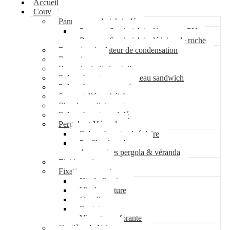
Accueil
Couverture
Panneau sandwich isolé
Panneau Sandwich isolé mousse PU
Panneau Sandwich isolé laine de roche
Bac acier régulateur de condensation
Bac acier sec
Bac acier imitation tuile
Polycarbonate pour panneau sandwich
Polycarbonate nervuré
Support d’étanchéité
Plancher collaborant
Polycarbonate ondulé
Pergola et Véranda
Polycarbonate alvéolaire
Profil polycarbonate
Accessoires pergola & véranda
Finition toiture
Fixation couverture
Kit de fixation
Vis de couture
Cavalier
Pontet
Vis auto-perforante
Costière de Velux