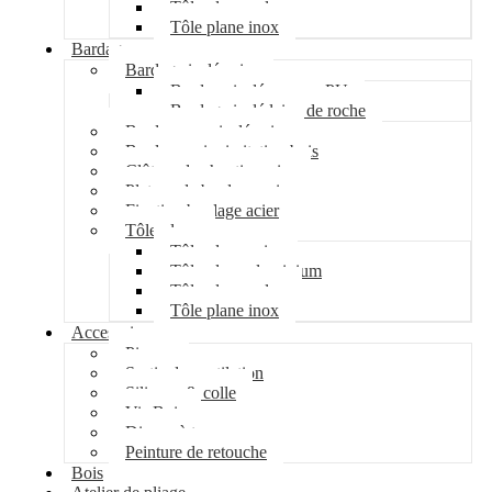
Tôle plane galva
Tôle plane inox
Bardage
Bardage isolé acier
Bardage isolé mousse PU
Bardage isolé laine de roche
Bardage non isolé acier
Bardage acier imitation bois
Clôture de chantier acier
Plateau de bardage acier
Fixation bardage acier
Tôle plane
Tôle plane acier
Tôle plane aluminium
Tôle plane galva
Tôle plane inox
Accessoires
Pipeco
Sortie de ventilation
Silicone & colle
Vis Bois
Disque à tronçonner
Peinture de retouche
Bois