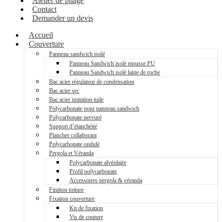
Atelier de pliage
Contact
Demander un devis
Accueil
Couverture
Panneau sandwich isolé
Panneau Sandwich isolé mousse PU
Panneau Sandwich isolé laine de roche
Bac acier régulateur de condensation
Bac acier sec
Bac acier imitation tuile
Polycarbonate pour panneau sandwich
Polycarbonate nervuré
Support d’étanchéité
Plancher collaborant
Polycarbonate ondulé
Pergola et Véranda
Polycarbonate alvéolaire
Profil polycarbonate
Accessoires pergola & véranda
Finition toiture
Fixation couverture
Kit de fixation
Vis de couture