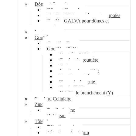
Dôme et Coupole
Dôme et Coupole
Costière PVC pour dômes et coupoles
Costière GALVA pour dômes et
coupoles
Lanterneau
Gouttière
Gouttière Zinc
Gouttière PVC
Gouttière PVC
Crochet de gouttière
Naissance
Jonction de gouttière
Fond de gouttière
Tuyau de descente
Coude PVC
Culotte de branchement (Y)
Bandeau Cellulaire
Zinc
Feuille de zinc
Bobineau
Tôle plane
Tôle plane acier
Tôle plane aluminium