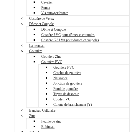
Cavalier
Pontet
Vis auto-perforante
Costière de Velux
Dôme et Coupole
Dôme et Coupole
Costière PVC pour dômes et coupoles
Costière GALVA pour dômes et coupoles
Lanterneau
Gouttière
Gouttière Zinc
Gouttière PVC
Gouttière PVC
Crochet de gouttière
Naissance
Jonction de gouttière
Fond de gouttière
Tuyau de descente
Coude PVC
Culotte de branchement (Y)
Bandeau Cellulaire
Zinc
Feuille de zinc
Bobineau