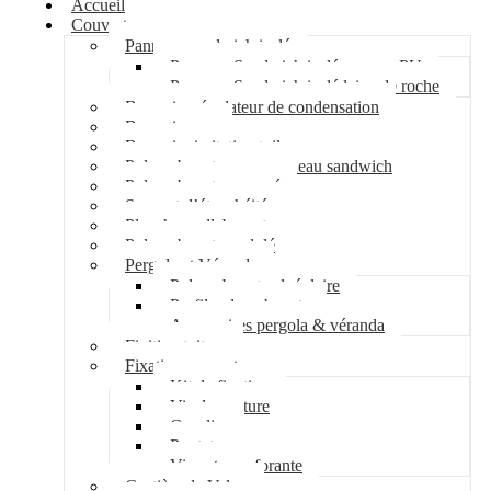
Accueil
Couverture
Panneau sandwich isolé
Panneau Sandwich isolé mousse PU
Panneau Sandwich isolé laine de roche
Bac acier régulateur de condensation
Bac acier sec
Bac acier imitation tuile
Polycarbonate pour panneau sandwich
Polycarbonate nervuré
Support d’étanchéité
Plancher collaborant
Polycarbonate ondulé
Pergola et Véranda
Polycarbonate alvéolaire
Profil polycarbonate
Accessoires pergola & véranda
Finition toiture
Fixation couverture
Kit de fixation
Vis de couture
Cavalier
Pontet
Vis auto-perforante
Costière de Velux