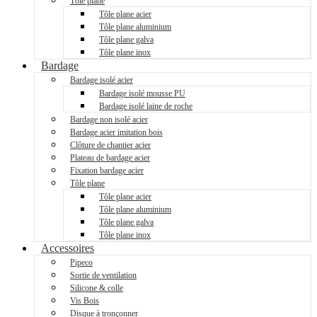
Tôle plane
Tôle plane acier
Tôle plane aluminium
Tôle plane galva
Tôle plane inox
Bardage
Bardage isolé acier
Bardage isolé mousse PU
Bardage isolé laine de roche
Bardage non isolé acier
Bardage acier imitation bois
Clôture de chantier acier
Plateau de bardage acier
Fixation bardage acier
Tôle plane
Tôle plane acier
Tôle plane aluminium
Tôle plane galva
Tôle plane inox
Accessoires
Pipeco
Sortie de ventilation
Silicone & colle
Vis Bois
Disque à tronçonner