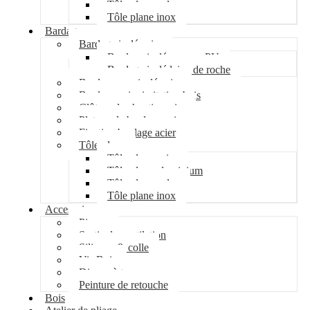
Tôle plane galva
Tôle plane inox
Bardage
Bardage isolé acier
Bardage isolé mousse PU
Bardage isolé laine de roche
Bardage non isolé acier
Bardage acier imitation bois
Clôture de chantier acier
Plateau de bardage acier
Fixation bardage acier
Tôle plane
Tôle plane acier
Tôle plane aluminium
Tôle plane galva
Tôle plane inox
Accessoires
Pipeco
Sortie de ventilation
Silicone & colle
Vis Bois
Disque à tronçonner
Peinture de retouche
Bois