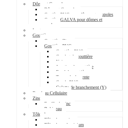
Dôme et Coupole
Dôme et Coupole
Costière PVC pour dômes et coupoles
Costière GALVA pour dômes et
coupoles
Lanterneau
Gouttière
Gouttière Zinc
Gouttière PVC
Gouttière PVC
Crochet de gouttière
Naissance
Jonction de gouttière
Fond de gouttière
Tuyau de descente
Coude PVC
Culotte de branchement (Y)
Bandeau Cellulaire
Zinc
Feuille de zinc
Bobineau
Tôle plane
Tôle plane acier
Tôle plane aluminium