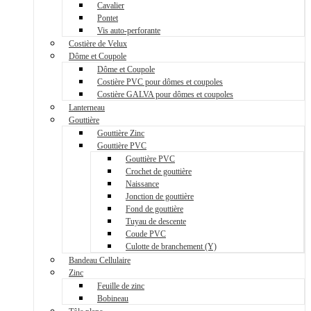
Cavalier
Pontet
Vis auto-perforante
Costière de Velux
Dôme et Coupole
Dôme et Coupole
Costière PVC pour dômes et coupoles
Costière GALVA pour dômes et coupoles
Lanterneau
Gouttière
Gouttière Zinc
Gouttière PVC
Gouttière PVC
Crochet de gouttière
Naissance
Jonction de gouttière
Fond de gouttière
Tuyau de descente
Coude PVC
Culotte de branchement (Y)
Bandeau Cellulaire
Zinc
Feuille de zinc
Bobineau