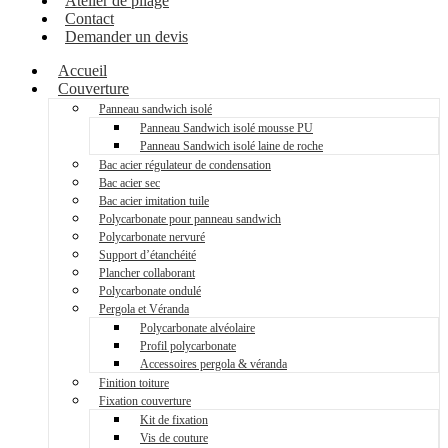
Atelier de pliage
Contact
Demander un devis
Accueil
Couverture
Panneau sandwich isolé
Panneau Sandwich isolé mousse PU
Panneau Sandwich isolé laine de roche
Bac acier régulateur de condensation
Bac acier sec
Bac acier imitation tuile
Polycarbonate pour panneau sandwich
Polycarbonate nervuré
Support d’étanchéité
Plancher collaborant
Polycarbonate ondulé
Pergola et Véranda
Polycarbonate alvéolaire
Profil polycarbonate
Accessoires pergola & véranda
Finition toiture
Fixation couverture
Kit de fixation
Vis de couture