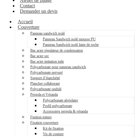
Atelier de pliage
Contact
Demander un devis
Accueil
Couverture
Panneau sandwich isolé
Panneau Sandwich isolé mousse PU
Panneau Sandwich isolé laine de roche
Bac acier régulateur de condensation
Bac acier sec
Bac acier imitation tuile
Polycarbonate pour panneau sandwich
Polycarbonate nervuré
Support d’étanchéité
Plancher collaborant
Polycarbonate ondulé
Pergola et Véranda
Polycarbonate alvéolaire
Profil polycarbonate
Accessoires pergola & véranda
Finition toiture
Fixation couverture
Kit de fixation
Vis de couture