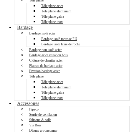
Tôle plane
Tôle plane acier
Tôle plane aluminium
Tôle plane galva
Tôle plane inox
Bardage
Bardage isolé acier
Bardage isolé mousse PU
Bardage isolé laine de roche
Bardage non isolé acier
Bardage acier imitation bois
Clôture de chantier acier
Plateau de bardage acier
Fixation bardage acier
Tôle plane
Tôle plane acier
Tôle plane aluminium
Tôle plane galva
Tôle plane inox
Accessoires
Pipeco
Sortie de ventilation
Silicone & colle
Vis Bois
Disque à tronçonner