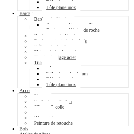
Tôle plane galva
Tôle plane inox
Bardage
Bardage isolé acier
Bardage isolé mousse PU
Bardage isolé laine de roche
Bardage non isolé acier
Bardage acier imitation bois
Clôture de chantier acier
Plateau de bardage acier
Fixation bardage acier
Tôle plane
Tôle plane acier
Tôle plane aluminium
Tôle plane galva
Tôle plane inox
Accessoires
Pipeco
Sortie de ventilation
Silicone & colle
Vis Bois
Disque à tronçonner
Peinture de retouche
Bois