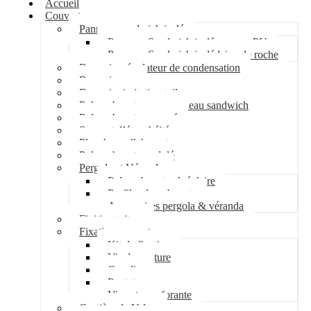
Accueil
Couverture
Panneau sandwich isolé
Panneau Sandwich isolé mousse PU
Panneau Sandwich isolé laine de roche
Bac acier régulateur de condensation
Bac acier sec
Bac acier imitation tuile
Polycarbonate pour panneau sandwich
Polycarbonate nervuré
Support d’étanchéité
Plancher collaborant
Polycarbonate ondulé
Pergola et Véranda
Polycarbonate alvéolaire
Profil polycarbonate
Accessoires pergola & véranda
Finition toiture
Fixation couverture
Kit de fixation
Vis de couture
Cavalier
Pontet
Vis auto-perforante
Costière de Velux