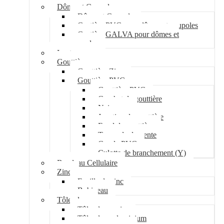
Dôme et Coupole
Dôme et Coupole
Costière PVC pour dômes et coupoles
Costière GALVA pour dômes et
coupoles
Lanterneau
Gouttière
Gouttière Zinc
Gouttière PVC
Gouttière PVC
Crochet de gouttière
Naissance
Jonction de gouttière
Fond de gouttière
Tuyau de descente
Coude PVC
Culotte de branchement (Y)
Bandeau Cellulaire
Zinc
Feuille de zinc
Bobineau
Tôle plane
Tôle plane acier
Tôle plane aluminium