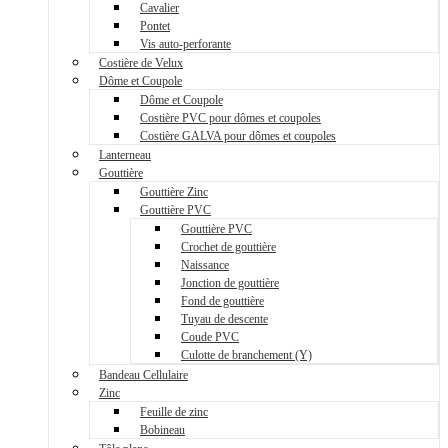
Cavalier
Pontet
Vis auto-perforante
Costière de Velux
Dôme et Coupole
Dôme et Coupole
Costière PVC pour dômes et coupoles
Costière GALVA pour dômes et coupoles
Lanterneau
Gouttière
Gouttière Zinc
Gouttière PVC
Gouttière PVC
Crochet de gouttière
Naissance
Jonction de gouttière
Fond de gouttière
Tuyau de descente
Coude PVC
Culotte de branchement (Y)
Bandeau Cellulaire
Zinc
Feuille de zinc
Bobineau